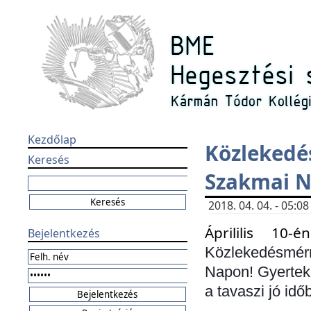
Kezdőlap
Közleked
Keresés
Szakmai 
2018. 04. 04. - 05:
Áprililis 10
Bejelentkezés
Közlekedésmér
Napon! Gyertek 
a tavaszi jó idő