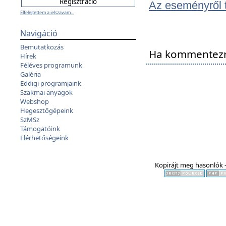
Az eseményről to
Elfelejtettem a jelszavam...
Navigáció
Bemutatkozás
Ha kommentezni
Hírek
Féléves programunk
Galéria
Eddigi programjaink
Szakmai anyagok
Webshop
Hegesztőgépeink
SzMSz
Támogatóink
Elérhetőségeink
Kopirájt meg hasonlók -