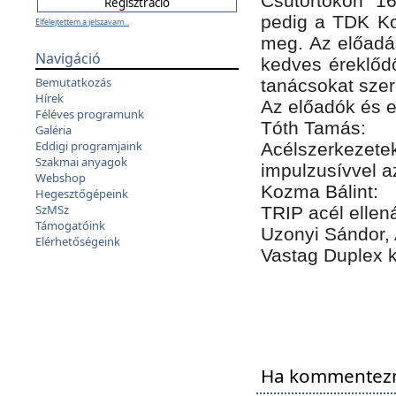
Csütörtökön 16
pedig a TDK Kon
Elfelejtettem a jelszavam...
meg. Az előadás
Navigáció
kedves éreklődő
Bemutatkozás
tanácsokat szer
Hírek
Az előadók és e
Féléves programunk
Tóth Tamás:
Galéria
Eddigi programjaink
Acélszerkeze
Szakmai anyagok
impulzusívvel az
Webshop
Kozma Bálint:
Hegesztőgépeink
SzMSz
TRIP acél ellen
Támogatóink
Uzonyi Sándor, A
Elérhetőségeink
Vastag Duplex k
Ha kommentezni