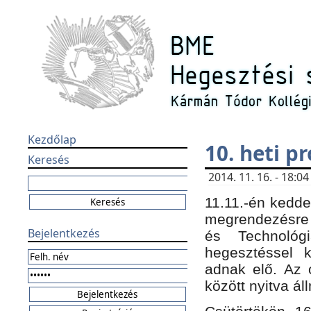
Kezdőlap
10. heti 
Keresés
2014. 11. 16. - 18:
11.11.-én kedde
megrendezésre 
Bejelentkezés
és Technológ
hegesztéssel k
adnak elő. Az o
között nyitva ál