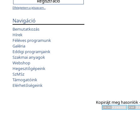
Elfelejtettem a jelszavam...
Navigáció
Bemutatkozás
Hírek
Féléves programunk
Galéria
Eddigi programjaink
Szakmai anyagok
Webshop
Hegesztőgépeink
SzMSz
Támogatóink
Elérhetőségeink
Kopirájt meg hasonlók -