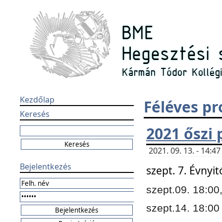
Kezdőlap
Féléves p
Keresés
2021 őszi
2021. 09. 13. - 14:
Bejelentkezés
szept. 7. Évnyi
szept.09. 18:00
szept
.14. 18:0