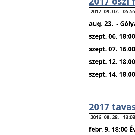
2017 őszi
2017. 09. 07. - 05
aug. 23. - Gó
szept. 06. 18:0
szept. 07. 16.0
szept. 12. 18.0
szept. 14. 18.0
2017 tava
2016. 08. 28. - 13
febr. 9. 18:00
É