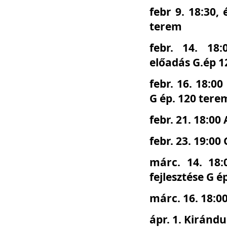
febr 9. 18:30,
terem
febr. 14. 18
előadás
G.ép 1
febr. 16. 18:00
G ép. 120 tere
febr. 21. 18:00
febr. 23. 19:00
márc. 14. 18
fejlesztése
G ép
márc. 16. 18:0
ápr. 1.
Kirándu