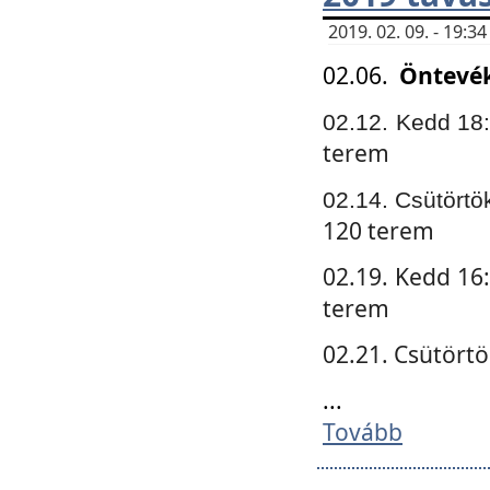
2019. 02. 09. - 19:
02.06.
Öntevék
02.12. Kedd 18
terem
02.14. Csütört
120 terem
02.19. Kedd 16
terem
02.21. Csütört
...
Tovább