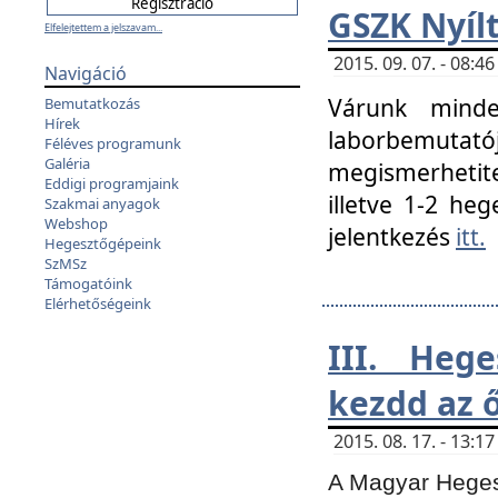
GSZK Nyíl
Elfelejtettem a jelszavam...
2015. 09. 07. - 08:
Navigáció
Várunk minde
Bemutatkozás
Hírek
laborbemutató
Féléves programunk
Galéria
megismerhetite
Eddigi programjaink
illetve 1-2 heg
Szakmai anyagok
Webshop
jelentkezés
itt.
Hegesztőgépeink
SzMSz
Támogatóink
Elérhetőségeink
III. Heg
kezdd az ő
2015. 08. 17. - 13:
A Magyar Hegesz