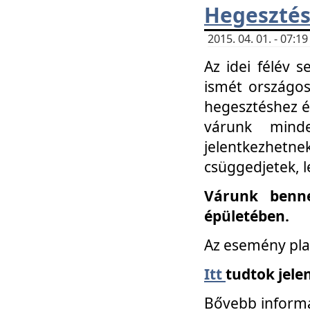
Hegesztés
2015. 04. 01. - 07:
Az idei félév 
ismét országos
hegesztéshez é
várunk mind
jelentkezhe
csüggedjetek, l
Várunk benne
épületében.
Az esemény pla
Itt
tudtok jele
Bővebb informá