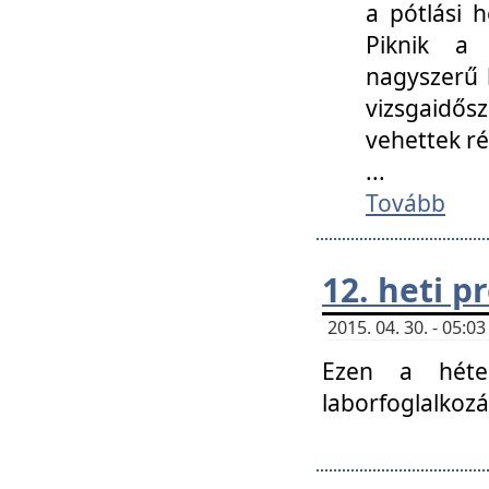
a pótlási h
Piknik a 
nagyszerű 
vizsgaidő
vehettek ré
...
Tovább
12. heti 
2015. 04. 30. - 05:
Ezen a héte
laborfoglalkozá