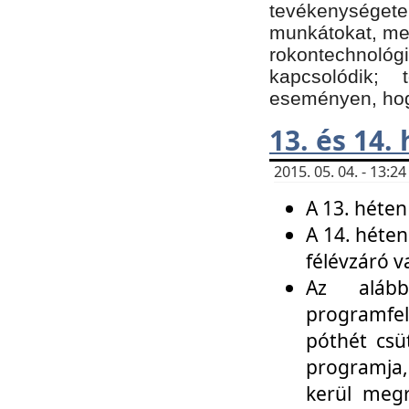
tevékenységet
munkátokat, me
rokontechnoló
kapcsolódik;
eseményen, hogy
13. és 14.
2015. 05. 04. - 13:
A 13. héten
A 14. héten
félévzáró v
Az alább
programfel
póthét csü
programja,
kerül meg