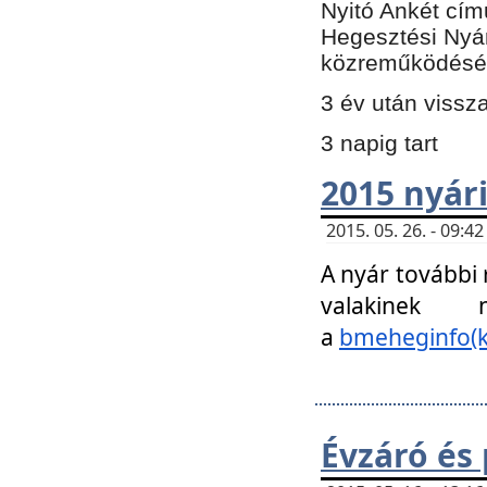
Nyitó Ankét cím
Hegesztési Nyá
közreműködésé
3 év után vissz
3 napig tart
2015 nyári
2015. 05. 26. - 09:
A nyár további
valakinek
a
bmeheginfo(k
Évzáró és