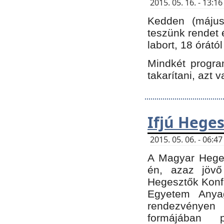
2015. 05. 16. - 13:
Kedden (május 
teszünk rendet 
labort, 18 órátó
Mindkét program
takarítani, azt 
Ifjú Hege
2015. 05. 06. - 06:
A Magyar Heges
én, azaz jövő
Hegesztők Konfe
Egyetem Anyag
rendezvén
formájában 