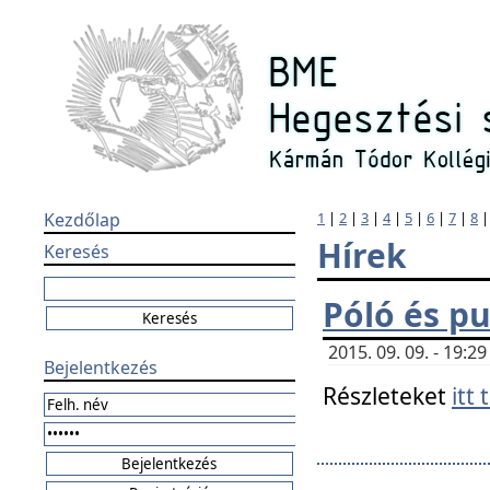
Kezdőlap
1
|
2
|
3
|
4
|
5
|
6
|
7
|
8
Hírek
Keresés
Póló és pu
2015. 09. 09. - 19:
Bejelentkezés
Részleteket
itt 