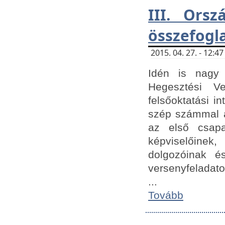
III. Orsz
összefogl
2015. 04. 27. - 12:
Idén is nagy 
Hegesztési Ve
felsőoktatási 
szép számmal a
az első csap
képviselőine
dolgozóinak é
versenyfeladato
...
Tovább