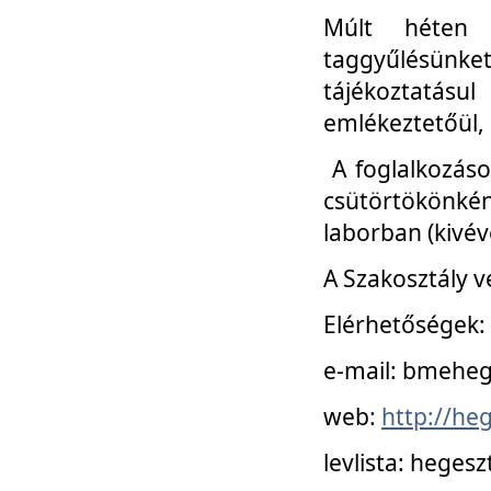
Múlt héten 
taggyűlésünke
tájékoztatásul
emlékeztetőül, a
A foglalkozáso
csütörtökönké
laborban (kivév
A Szakosztály v
Elérhetőségek:
e-mail: bmehe
web:
http://he
levlista: hege