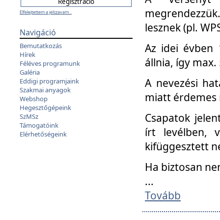
megrendezzük.
Elfelejtettem a jelszavam...
lesznek (pl. WPS
Navigáció
Az idei évben 
Bemutatkozás
Hírek
állnia, így max
Féléves programunk
Galéria
A nevezési hat
Eddigi programjaink
Szakmai anyagok
miatt érdemes 
Webshop
Hegesztőgépeink
Csapatok jele
SzMSz
Támogatóink
írt levélben,
Elérhetőségeink
kifüggesztett n
Ha biztosan ne
...
Tovább