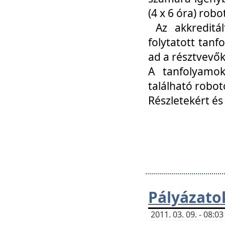
(4 x 6 óra) ro
Az akkreditál
folytatott tan
ad a résztvevő
A tanfolyamok
található robot
Részletekért és
Pályázato
2011. 03. 09. - 08: