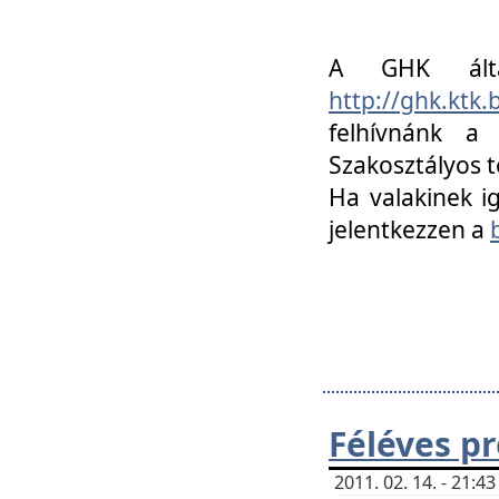
A GHK álta
http://ghk.ktk
felhívnánk a
Szakosztályos t
Ha valakinek i
jelentkezzen a
Féléves p
2011. 02. 14. - 21: