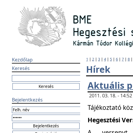
Kezdőlap
1
|
2
|
3
|
4
|
5
|
6
|
7
|
8
Hírek
Keresés
Aktuális 
2011. 03. 18. - 14:
Bejelentkezés
Tájékoztató kö
Hegesztési Vers
A versenyt 