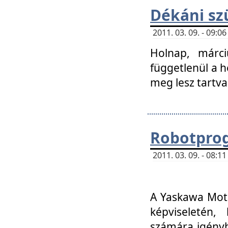
Dékáni sz
2011. 03. 09. - 09:
Holnap, márci
függetlenül a h
meg lesz tartva
Robotpro
2011. 03. 09. - 08:
A Yaskawa Moto
képviseletén, 
számára igényb