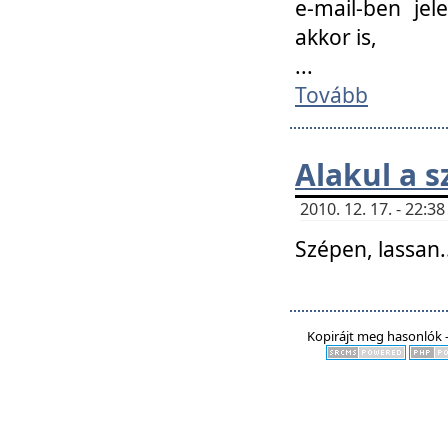
e-mail-ben jel
akkor is,
...
Tovább
Alakul a s
2010. 12. 17. - 22:
Szépen, lassan..
Kopirájt meg hasonlók -