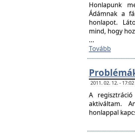
Honlapunk me
Ádámnak a fár
honlapot. Lát
mind, hogy hoz
...
Tovább
Problémák
2011. 02. 12. - 17:
A regisztráci
aktiváltam. 
honlappal kapcs