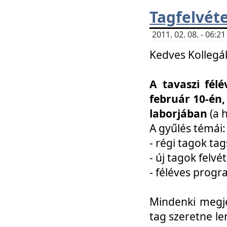
Tagfelvéte
2011. 02. 08. - 06:
Kedves Kollegá
A tavaszi fél
február 10-én,
laborjában
(a 
A gyűlés témái:
- régi tagok t
- új tagok felvé
- féléves prog
Mindenki megje
tag szeretne le