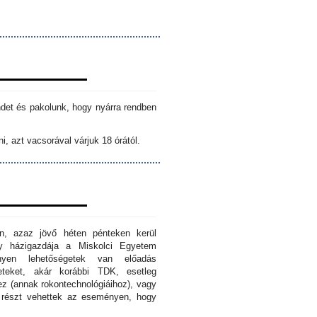
ndet és pakolunk, hogy nyárra rendben
i, azt vacsorával várjuk 18 órától.
n, azaz jövő héten pénteken kerül
ny házigazdája a Miskolci Egyetem
nyen lehetőségetek van előadás
eteket, akár korábbi TDK, esetleg
z (annak rokontechnológiáihoz), vagy
s részt vehettek az eseményen, hogy