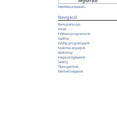
Elfelejtettem a jelszavam...
Navigáció
Bemutatkozás
Hírek
Féléves programunk
Galéria
Eddigi programjaink
Szakmai anyagok
Webshop
Hegesztőgépeink
SzMSz
Támogatóink
Elérhetőségeink