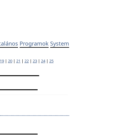
talános
Programok
System
19
|
20
|
21
|
22
|
23
|
24
|
25