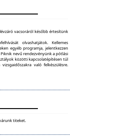
élévzáró vacsoráról később értesítünk
lhívását olvashatjátok. Kellemes
eken egyéb programja, jelentkezzen
Piknik nevű rendezvényünk a pótlási
sztályok közötti kapcsolatépítésen túl
vizsgaidőszakra való felkészülésre.
várunk titeket.