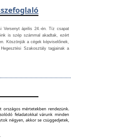
sszefoglaló
i Versenyt április 24.-én. Tíz csapat
óink is szép számmal akadtak, ezért
en. Köszönjük a cégek képviselőinek,
egesztési Szakosztály tagjainak a
mét országos mértetekben rendezünk.
csolódó feladatokkal várunk minden
ytok négyen, akkor se csüggedjetek,
.