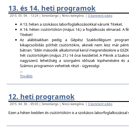
13. és 14. heti programok
2015. 05. 04. - 13:24 | SimonGergo | Nincs kategória. |
0 komment eddig
A 13. héten a szokásos laborfoglalkozásokkal várunk Titeket.
A 14. héten csütörtökön (május 14.) a foglalkozás elmarad. A f
Titeket!
Az alábbiakban pedig a Gépész Szakkollégium programfe
kikapcsolódás póthét csütörtökre, akinek nem lesz már pént
bátran: "Idén második alkalommal kerül megrendezésre a GSZK 
hét csütörtökjén (május 21.) 14 órai kezdettel. A Piknik a Szako
nagyszerű lehetőség a szorgalmi időszak kipihenésére és a 
Számos programon vehettek részt - ügyességi
...
Tovább
12. heti programok
2015. 04. 30. - 05:03 | SimonGergo | Nincs kategória. |
0 komment eddig
Ezen a héten kedden és csütörtökön is a szokásos laborfoglalkozással 