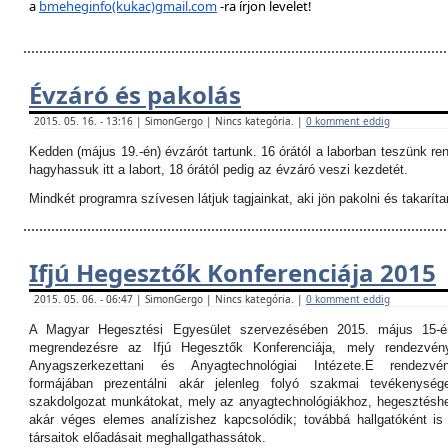
a
bmeheginfo(kukac)gmail.com
-ra írjon levelet!
Évzáró és pakolás
2015. 05. 16. - 13:16 | SimonGergo | Nincs kategória. |
0 komment eddig
Kedden (május 19.-én) évzárót tartunk. 16 órától a laborban teszünk re
hagyhassuk itt a labort, 18 órától pedig az évzáró veszi kezdetét.
Mindkét programra szívesen látjuk tagjainkat, aki jön pakolni és takarítan
Ifjú Hegesztők Konferenciája 2015
2015. 05. 06. - 06:47 | SimonGergo | Nincs kategória. |
0 komment eddig
A Magyar Hegesztési Egyesület szervezésében 2015. május 15-é
megrendezésre az Ifjú Hegesztők Konferenciája, mely rendezvé
Anyagszerkezettani és Anyagtechnológiai Intézete.
E rendezvé
formájában prezentálni akár jelenleg folyó szakmai tevékenység
szakdolgozat munkátokat, mely az anyagtechnológiákhoz, hegesztéshe
akár véges elemes analízishez kapcsolódik; továbbá hallgatóként i
társaitok előadásait meghallgathassátok.