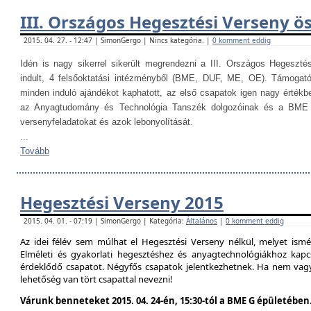
III. Országos Hegesztési Verseny ö
2015. 04. 27. - 12:47 | SimonGergo | Nincs kategória. |
0 komment eddig
Idén is nagy sikerrel sikerült megrendezni a III. Országos Hegesztés
indult, 4 felsőoktatási intézményből (BME, DUF, ME, OE). Támogat
minden induló ajándékot kaphatott, az első csapatok igen nagy értékb
az Anyagtudomány és Technológia Tanszék dolgozóinak és a BME H
versenyfeladatokat és azok lebonyolítását.
...
Tovább
Hegesztési Verseny 2015
2015. 04. 01. - 07:19 | SimonGergo | Kategória:
Általános
|
0 komment eddig
Az idei félév sem múlhat el Hegesztési Verseny nélkül, melyet is
Elméleti és gyakorlati hegesztéshez és anyagtechnológiákhoz kap
érdeklődő csapatot. Négyfős csapatok jelentkezhetnek. Ha nem vag
lehetőség van tört csapattal nevezni!
Várunk benneteket 2015. 04. 24-én, 15:30-tól a BME G épületében