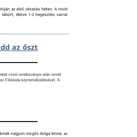
ján az első oktatási héten. A rövid
bort, illetve 1-2 hegesztési varrat
zdd az őszt
Ankét című rendezvénye után ismét
osi Főiskola közreműködésével.
A
kinek nagyon sürgős dolga lenne, az