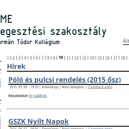
Ál
1
|
2
|
3
|
4
|
5
|
6
|
7
|
8
|
9
|
10
|
11
|
12
|
13
|
14
|
15
|
16
|
17
|
18
|
Hírek
Póló és pulcsi rendelés (2015 ősz)
2015. 09. 09. - 19:29 | SimonGergo | Nincs kategória. |
0 komment eddig
Részleteket
itt találtok.
GSZK Nyílt Napok
2015. 09. 07. - 08:46 | SimonGergo | Nincs kategória. |
0 komment eddig