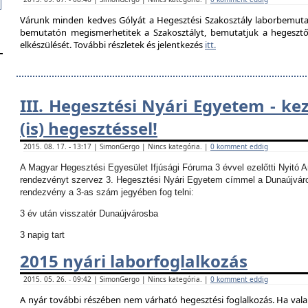
Várunk minden kedves Gólyát a Hegesztési Szakosztály laborbemutató
bemutatón megismerhetitek a Szakosztályt, bemutatjuk a hegesztő la
elkészülését. További részletek és jelentkezés
itt.
III. Hegesztési Nyári Egyetem - ke
(is) hegesztéssel!
2015. 08. 17. - 13:17 | SimonGergo | Nincs kategória. |
0 komment eddig
A Magyar Hegesztési Egyesület Ifjúsági Fóruma 3 évvel ezelőtti Nyitó 
rendezvényt szervez 3. Hegesztési Nyári Egyetem címmel a Dunaújvár
rendezvény a 3-as szám jegyében fog telni:
3 év után visszatér Dunaújvárosba
3 napig tart
2015 nyári laborfoglalkozás
2015. 05. 26. - 09:42 | SimonGergo | Nincs kategória. |
0 komment eddig
A nyár további részében nem várható hegesztési foglalkozás.
Ha vala