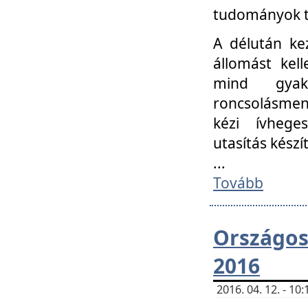
tudományok t
A délután ke
állomást kell
mind gyako
roncsolásmen
kézi ívheges
utasítás készít
...
Tovább
Országo
2016
2016. 04. 12. - 1