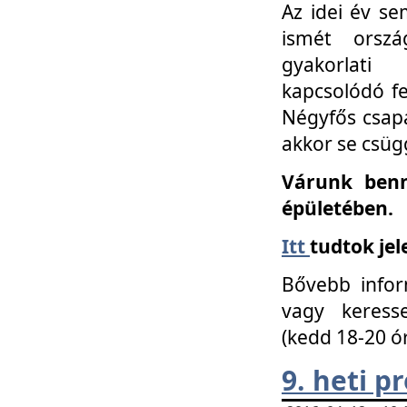
Az idei év se
ismét orszá
gyakorlati
kapcsolódó f
Négyfős csap
akkor se csüg
Várunk benn
épületében.
Itt
tudtok jel
Bővebb infor
vagy keress
(kedd 18-20 ó
9. heti 