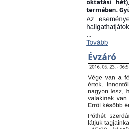
oktatási hét
termében. Gyü
Az eseménye
hallgathatjáto
...
Tovább
Évzáró
2016. 05. 23. - 06
Vége van a fé
értek. Innent
nagyon lesz, 
valakinek van
Erről később é
Póthét szerdá
látjuk tagjaink