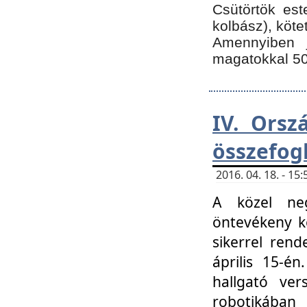
Csütörtök est
kolbász), köte
Amennyiben 
magatokkal 50
IV. Orsz
összefog
2016. 04. 18. - 1
A közel neg
öntevékeny k
sikerrel ren
április 15-é
hallgató ver
robotikába