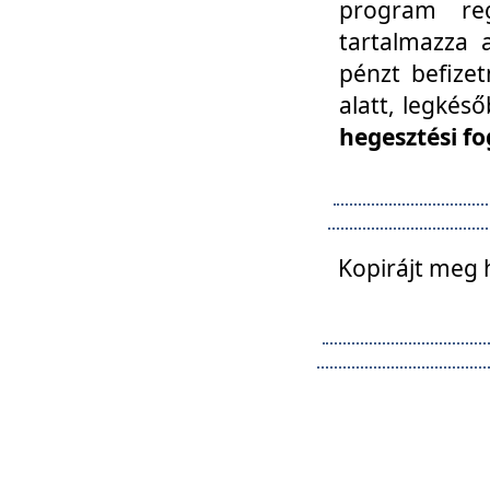
program reg
tartalmazza a
pénzt befizet
alatt, legkés
hegesztési fo
Kopirájt meg 