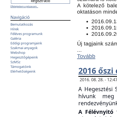
​A kötelező bal
Elfelejtettem a jelszavam...
oktatáson minde
Navigáció
​2016.09.
Bemutatkozás
2016.09.1
Hírek
2016.09.2
Féléves programunk
Galéria
Új tagjaink szám
Eddigi programjaink
Szakmai anyagok
...
Webshop
Tovább
Hegesztőgépeink
SzMSz
Támogatóink
2016 őszi
Elérhetőségeink
2016. 08. 28. - 12
A Hegesztési 
hívunk meg 
rendezvényünk
A Félévnyitó 