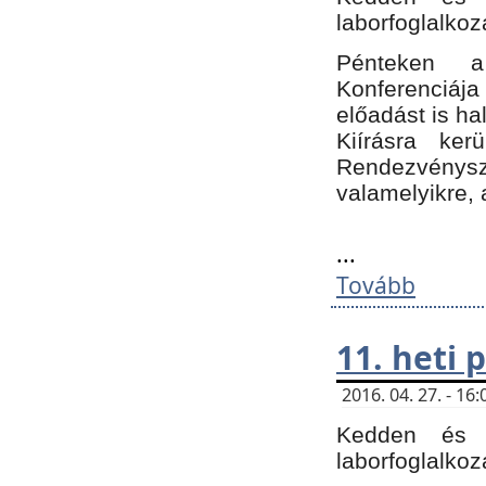
laborfoglalkoz
Pénteken 
Konferenciá
előadást is h
Kiírásra ke
Rendezvénysze
valamelyikre, 
...
Tovább
11. heti
2016. 04. 27. - 1
Kedden és c
laborfoglalkoz