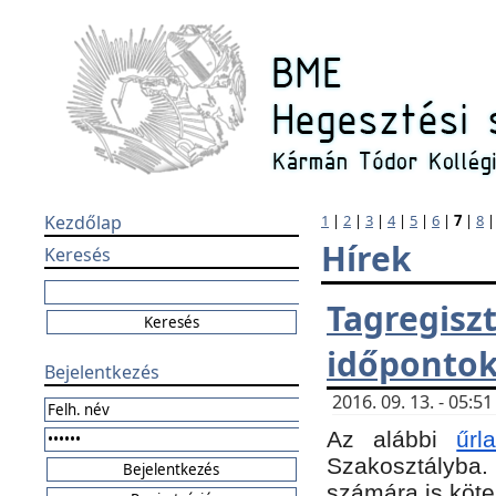
Kezdőlap
1
|
2
|
3
|
4
|
5
|
6
|
7
|
8
Hírek
Keresés
Tagregi
időponto
Bejelentkezés
2016. 09. 13. - 05:
Az alábbi
űr
Szakosztályba.
számára is köte