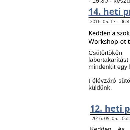
- 15:30 - kész
14. heti
2016. 05. 17. - 06
Kedden a szoká
Workshop-ot t
Csütörtökön
labortakarítást
mindenkit egy 
Félévzáró sütö
küldünk.
12. heti
2016. 05. 05. - 0
Kedden és c