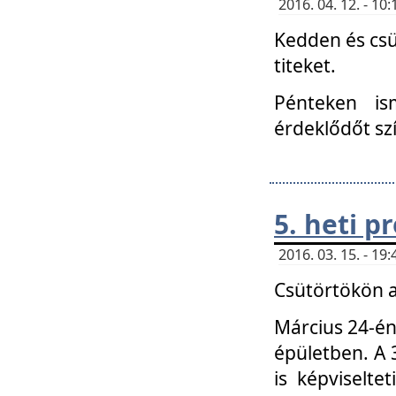
2016. 04. 12. - 1
Kedden és csü
titeket.
Pénteken is
érdeklődőt sz
5. heti 
2016. 03. 15. - 1
Csütörtökön a
Március 24-én
épületben. A 
is képviselte