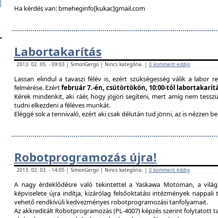
Ha kérdés van: bmeheginfo[kukac]gmail.com
Labortakarítás
2013. 02. 05. - 09:03 | SimonGergo | Nincs kategória. |
0 komment eddig
Lassan elindul a tavaszi félév is, ezért szükségesség válik a labor re
felmérése. Ezért
február 7.-én, csütörtökön, 10:00-tól labortakarí
Kérek mindenkit, aki ráér, hogy jöjjön segíteni, mert amíg nem tessz
tudni elkezdeni a féléves munkát.
Eléggé sok a tennivaló, ezért aki csak délután tud jönni, az is nézzen 
Robotprogramozás újra!
2013. 02. 03. - 14:05 | SimonGergo | Nincs kategória. |
0 komment eddig
A nagy érdeklődésre való tekintettel a Yaskawa Motoman, a vilá
képviselete újra indítja, kizárólag felsőoktatási intézmények nappal
vehető rendkívüli kedvezményes robotprogramozási tanfolyamait.
Az akkreditált Robotprogramozás (PL-4007) képzés szerint folytatott