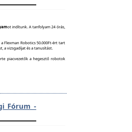
lyam
ot indítunk. A tanfolyam 24 órás,
a Flexman Robotics 50.000Ft-ért tart
, a vizsgadíjat és a tanusítást.
te piacvezetők a hegesztő robotok
gi Fórum -