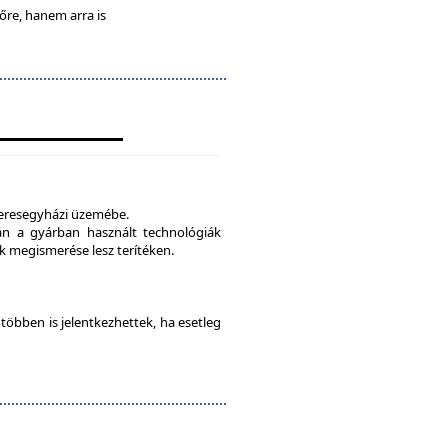
lőre, hanem arra is
veresegyházi üzemébe.
tán a gyárban használt technológiák
 megismerése lesz terítéken.
e többen is jelentkezhettek, ha esetleg