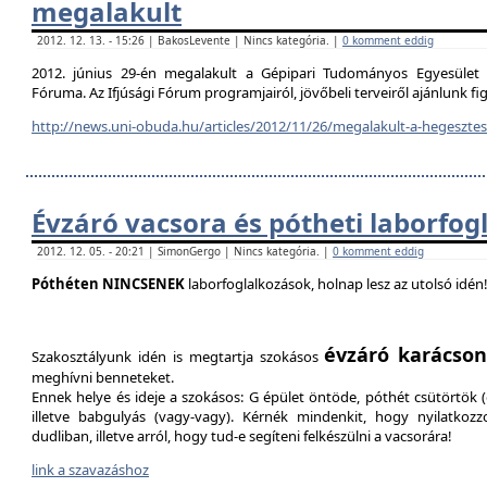
megalakult
2012. 12. 13. - 15:26 | BakosLevente | Nincs kategória. |
0 komment eddig
2012. június 29-én megalakult a Gépipari Tudományos Egyesület H
Fóruma. Az Ifjúsági Fórum programjairól, jövőbeli terveiről ajánlunk f
http://news.uni-obuda.hu/articles/2012/11/26/megalakult-a-hegesztesi
Évzáró vacsora és pótheti laborfog
2012. 12. 05. - 20:21 | SimonGergo | Nincs kategória. |
0 komment eddig
Póthéten NINCSENEK
laborfoglalkozások, holnap lesz az utolsó idén
évzáró karácson
Szakosztályunk idén is megtartja szokásos
meghívni benneteket.
Ennek helye és ideje a szokásos: G épület öntöde, póthét csütörtök (d
illetve babgulyás (vagy-vagy). Kérnék mindenkit, hogy nyilatkozz
dudliban, illetve arról, hogy tud-e segíteni felkészülni a vacsorára!
link a szavazáshoz