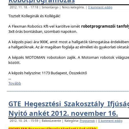
2012. 11. 18. - 17:18 | SimonGergo | Nincs kategória. |
0 komment eddig
Tisztelt Kolleginák és Kollégák!
A Flexman Robotics Kft-vel karöltve ismét
robotprogramozói tanfo
3x8 órás bontásban, szombati napokon.
A képzés piaci ára 900€, amit most a hallgatók támogatása érdekében 
a hallgatóknak. Az ár magában foglalja az elméleti és gyakorlati oktatást
A képzés MOTOMAN robotokon zajlik. A Motoman robotok világszer
között.
A képzés helyszíne: 1173 Budapest, Összekötő
...
Tovább
GTE Hegesztési Szakosztály Ifjúsá
Nyitó ankét 2012. november 16.
2012. 10. 24. - 15:59 | BakosLevente | Kategória:
Programok
|
0 komment eddig