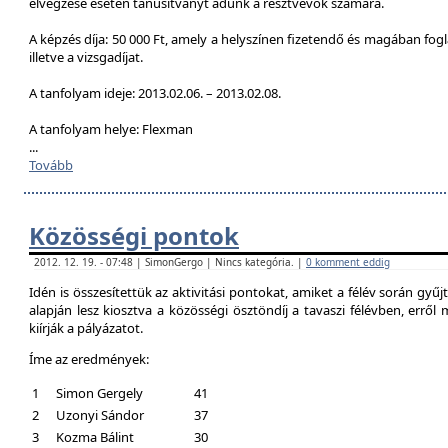
elvégzése esetén tanúsítványt adunk a résztvevők számára.
A képzés díja: 50 000 Ft, amely a helyszínen fizetendő és magában foglal
illetve a vizsgadíjat.
A tanfolyam ideje: 2013.02.06. – 2013.02.08.
A tanfolyam helye: Flexman
...
Tovább
Közösségi pontok
2012. 12. 19. - 07:48 | SimonGergo | Nincs kategória. |
0 komment eddig
Idén is összesítettük az aktivitási pontokat, amiket a félév során gyű
alapján lesz kiosztva a közösségi ösztöndíj a tavaszi félévben, erről
kiírják a pályázatot.
Íme az eredmények:
1
Simon Gergely
41
2
Uzonyi Sándor
37
3
Kozma Bálint
30