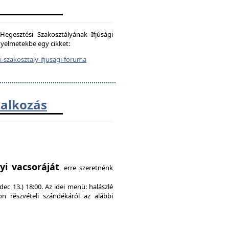
egesztési Szakosztályának Ifjúsági
igyelmetekbe egy cikket:
-szakosztaly-ifjusagi-foruma
lalkozás
!
yi vacsoráját
, erre szeretnénk
ec 13.) 18:00. Az idei menü: halászlé
on részvételi szándékáról az alábbi