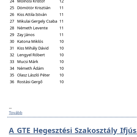
24
Molnosi Kristóf
12
25
Dömötör Krisztián
11
26
Kiss Attila István
11
27
Mikulai Gergely Csaba
11
28
Németh Levente
11
29
Zay János
11
30
Katona Miklós
10
31
Kiss Mihály Dávid
10
32
Lengyel Róbert
10
33
Mucsi Márk
10
34
Németh Ádám
10
35
Olasz László Péter
10
36
Rostási Gergő
10
...
Tovább
A GTE Hegesztési Szakosztály Ifjú