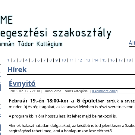
Ál
1
|
2
|
3
|
4
|
5
|
6
|
7
|
8
|
9
|
10
|
11
|
12
|
13
|
14
|
15
|
16
|
17
|
18
|
Hírek
Évnyitó
2013. 02. 12. - 21:18 | SimonGergo | Nincs kategória. |
0 komment eddig
Február 19.-én 18:00-kor a G épület
ben tartjuk a tavas
minden új és régi tagokat, aki a tavaszi félévben is részt szeretne ven
A program kb. 1 óra hosszú lesz, itt lehet majd beiratkozni is.
Akinek halaszthatatlan dolga akad, az később is tud jelentkezni a Szak
segítségével teheti meg, ami a honlapunkon lesz elérhető.