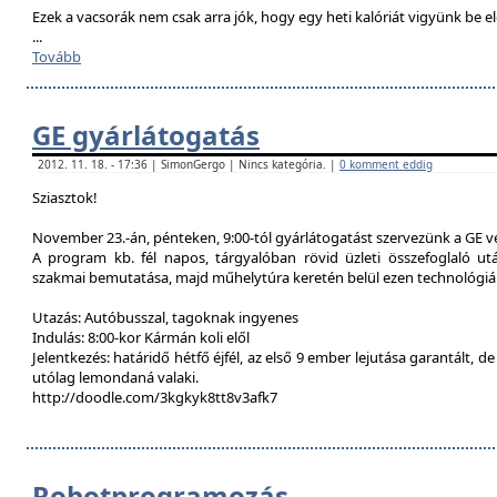
Ezek a vacsorák nem csak arra jók, hogy egy heti kalóriát vigyünk be e
...
Tovább
GE gyárlátogatás
2012. 11. 18. - 17:36 | SimonGergo | Nincs kategória. |
0 komment eddig
Sziasztok!
November 23.-án, pénteken, 9:00-tól gyárlátogatást szervezünk a GE 
A program kb. fél napos, tárgyalóban rövid üzleti összefoglaló u
szakmai bemutatása, majd műhelytúra keretén belül ezen technológiák
Utazás: Autóbusszal, tagoknak ingyenes
Indulás: 8:00-kor Kármán koli elől
Jelentkezés: határidő hétfő éjfél, az első 9 ember lejutása garantált, d
utólag lemondaná valaki.
http://doodle.com/3kgkyk8tt8v3afk7
Robotprogramozás