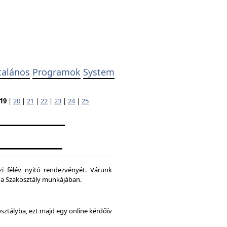
talános
Programok
System
19
|
20
|
21
|
22
|
23
|
24
|
25
zi félév nyitó rendezvényét. Várunk
ni a Szakosztály munkájában.
osztályba, ezt majd egy online kérdőív