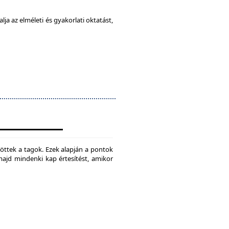
ja az elméleti és gyakorlati oktatást,
jtöttek a tagok. Ezek alapján a pontok
 majd mindenki kap értesítést, amikor