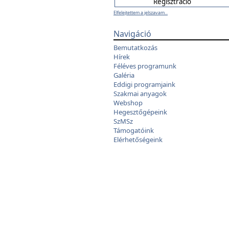
Elfelejtettem a jelszavam...
Navigáció
Bemutatkozás
Hírek
Féléves programunk
Galéria
Eddigi programjaink
Szakmai anyagok
Webshop
Hegesztőgépeink
SzMSz
Támogatóink
Elérhetőségeink