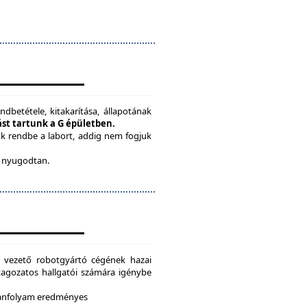
ndbetétele, kitakarítása, állapotának
tást tartunk a G épületben.
ük rendbe a labort, addig nem fogjuk
be nyugodtan.
g vezető robotgyártó cégének hazai
i tagozatos hallgatói számára igénybe
 tanfolyam eredményes