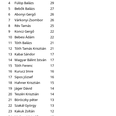
4
Fülöp Balázs
29
5
Bebők Balázs
27
6
Abonyi Gergő
26
7
Várkonyi Zsombor
26
8
Rév Tamás
25
9
Koncz Gergő
22
10
Bebesi Ádám
22
11
Tóth Balázs
21
12
Tóth Tamás Krisztián
21
13
Kabai Sándor
17
14
Magyar Bálint István
17
15
Tóth Ferenc
17
16
Kurucz Imre
16
17
Sipos József
16
18
Hahner Krisztián
15
19
Jáger Dávid
14
20
Teszéri Krisztián
14
21
Böröczky péter
13
22
Szakál György
13
23
Kakuk Zoltán
12