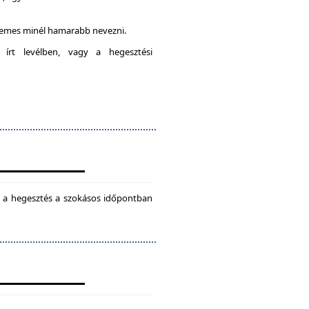
rdemes minél hamarabb nevezni.
 írt levélben, vagy a hegesztési
ül a hegesztés a szokásos időpontban