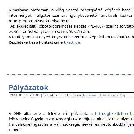
A Yaskawa Motoman, a világ vezető robotgyártó cégének hazai kép
intézmények hallgatói számára igénybevehető rendkívüli kedvez
robotprogramozási tanfolyamokat.
Az akkreditált Robotprogramozás képzés (PL-4007) szerint folytat
esetén tanúsítványt ad a résztvevők számára.
A tanfolyamokat egyedi egyeztetés szerint a G épületben található rob
Részletekért és a kontakt címért
katt ide.
Pályázatok
2011. 03. 09. - 08:03 | BakosLevente | Kategória:
Általános
|
0 komment eddig
A GHK által erre a félévre kiírt pályázata a
http://ghk.ktk.bme.h
felhívnánk a figyelmet a Közösségi Ösztöndíjra, amit a Szakosztályos t
Ha valakinek igazolásra van szüksége, névvel és neptunkóddal je
címen!