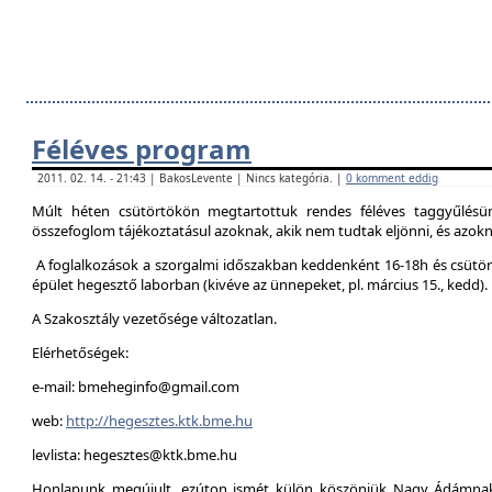
Féléves program
2011. 02. 14. - 21:43 | BakosLevente | Nincs kategória. |
0 komment eddig
Múlt héten csütörtökön megtartottuk rendes féléves taggyűlésün
összefoglom tájékoztatásul azoknak, akik nem tudtak eljönni, és azokna
A foglalkozások a szorgalmi időszakban keddenként 16-18h és csütör
épület hegesztő laborban (kivéve az ünnepeket, pl. március 15., kedd).
A Szakosztály vezetősége változatlan.
Elérhetőségek:
e-mail: bmeheginfo@gmail.com
web:
http://hegesztes.ktk.bme.hu
levlista: hegesztes@ktk.bme.hu
Honlapunk megújult, ezúton ismét külön köszönjük Nagy Ádámnak 