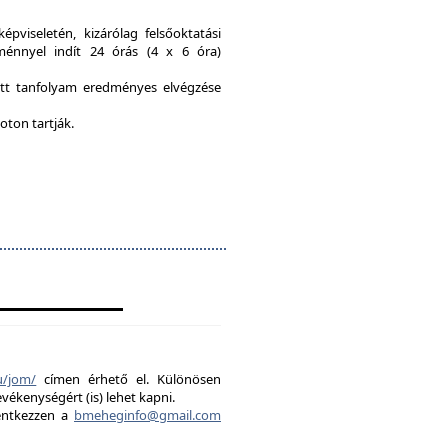
viseletén, kizárólag felsőoktatási
ménnyel indít 24 órás (4 x 6 óra)
ott tanfolyam eredményes elvégzése
oton tartják.
u/jom/
címen érhető el. Különösen
evékenységért (is) lehet kapni.
lentkezzen a
bmeheginfo@gmail.com