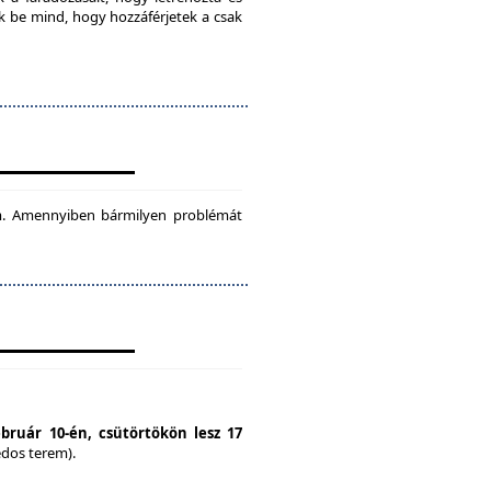
ok be mind, hogy hozzáférjetek a csak
tam. Amennyiben bármilyen problémát
ebruár 10-én, csütörtökön lesz 17
édos terem).