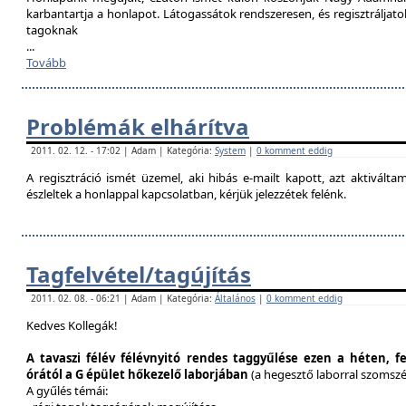
karbantartja a honlapot. Látogassátok rendszeresen, és regisztráljat
tagoknak
...
Tovább
Problémák elhárítva
2011. 02. 12. - 17:02 | Adam | Kategória:
System
|
0 komment eddig
A regisztráció ismét üzemel, aki hibás e-mailt kapott, azt aktivál
észleltek a honlappal kapcsolatban, kérjük jelezzétek felénk.
Tagfelvétel/tagújítás
2011. 02. 08. - 06:21 | Adam | Kategória:
Általános
|
0 komment eddig
Kedves Kollegák!
A tavaszi félév félévnyitó rendes taggyűlése ezen a héten, f
órától a G épület hőkezelő laborjában
(a hegesztő laborral szomsz
A gyűlés témái: