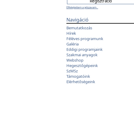
Elfelejtettem a jelszavam...
Navigáció
Bemutatkozás
Hírek
Féléves programunk
Galéria
Eddigi programjaink
Szakmai anyagok
Webshop
Hegesztőgépeink
SzMSz
Támogatóink
Elérhetőségeink