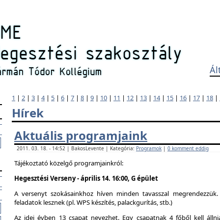
Ál
1
|
2
|
3
|
4
|
5
|
6
|
7
|
8
|
9
|
10
|
11
|
12
|
13
|
14
|
15
|
16
|
17
|
18
|
Hírek
Aktuális programjaink
2011. 03. 18. - 14:52 | BakosLevente | Kategória:
Programok
|
0 komment eddig
Tájékoztató közelgő programjainkról:
Hegesztési Verseny - április 14. 16:00, G épület
A versenyt szokásainkhoz híven minden tavasszal megrendezzük. 
feladatok lesznek (pl. WPS készítés, palackgurítás, stb.)
Az idei évben 13 csapat nevezhet. Egy csapatnak 4 főből kell álln