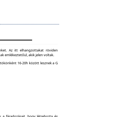
ket. Az itt elhangzottakat röviden
k emlékeztetőül, akik jelen voltak.
tökönként 16-20h között lesznek a G
a fáradozásait, hogy létrehozta és