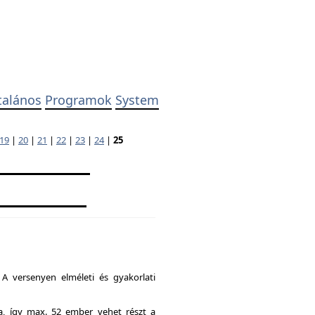
talános
Programok
System
19
|
20
|
21
|
22
|
23
|
24
|
25
A versenyen elméleti és gyakorlati
ia, így max. 52 ember vehet részt a