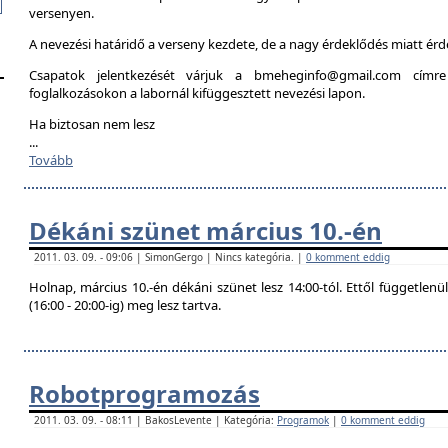
versenyen.
A nevezési határidő a verseny kezdete, de a nagy érdeklődés miatt é
Csapatok jelentkezését várjuk a bmeheginfo@gmail.com címre
foglalkozásokon a labornál kifüggesztett nevezési lapon.
Ha biztosan nem lesz
...
Tovább
Dékáni szünet március 10.-én
2011. 03. 09. - 09:06 | SimonGergo | Nincs kategória. |
0 komment eddig
Holnap, március 10.-én dékáni szünet lesz 14:00-tól. Ettől független
(16:00 - 20:00-ig) meg lesz tartva.
Robotprogramozás
2011. 03. 09. - 08:11 | BakosLevente | Kategória:
Programok
|
0 komment eddig