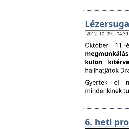
Lézersuga
2012. 10. 09. - 04:
Október 11.
megmunkálás 
külön kitér
hallhatjátok D
Gyertek el 
mindenkinek tu
6. heti p