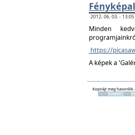
Fényképa
2012. 06. 03. - 13:
Minden kedv
programjainkró
https://picas
A képek a 'Galé
Kopirájt meg hasonlók -