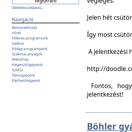
végleges:
Elfelejtettem a jelszavam...
Jelen hét csütör
Navigáció
Bemutatkozás
Hírek
Így most csütö
Féléves programunk
Galéria
Eddigi programjaink
A jelentkezési h
Szakmai anyagok
Webshop
Hegesztőgépeink
http://doodle
SzMSz
Támogatóink
Elérhetőségeink
Fontos, hogy 
jelentkezést!
Böhler gy