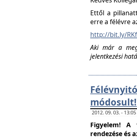
Ettől a pillana
erre a félévre a
http://bit.ly/RK
Aki már a megn
jelentkezési hat
Félévnyi
módosult!
2012. 09. 03. - 13:
Figyelem! A 
rendezése és 