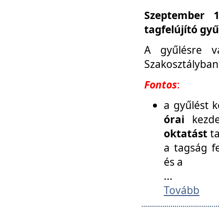
Szeptember 1
tagfelújító gy
A gyűlésre v
Szakosztályban
Fontos
:
a gyűlést 
órai
kezde
oktatást
t
a tagság f
és a
...
Tovább