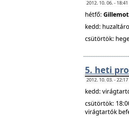
2012. 10. 06. - 18:
hétfő:
Gillemo
kedd: huzaltáro
csütörtök: hege
5. heti p
2012. 10. 03. - 22:
kedd: virágtar
csütörtök: 18:0
virágtartók bef