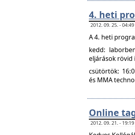
4. heti p
2012. 09. 25. - 04:
A 4. heti prog
kedd: laborbe
eljárások rövid
csütörtök: 16:
és MMA technoló
Online ta
2012. 09. 21. - 19:
Kedves Kollégá