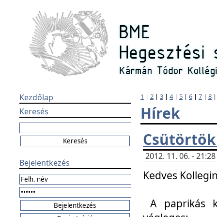
Kezdőlap
1
|
2
|
3
|
4
|
5
|
6
|
7
|
8
Hírek
Keresés
Csütörtök
2012. 11. 06. - 21:
Bejelentkezés
Kedves Kollegin
A paprikás k