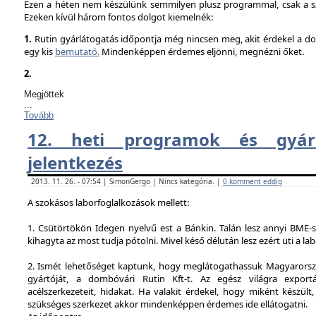
Ezen a héten nem készülünk semmilyen plusz programmal, csak a sz
Ezeken kívül három fontos dolgot kiemelnék:
1.
Rutin gyárlátogatás időpontja még nincsen meg, akit érdekel a dol
egy kis
bemutató.
Mindenképpen érdemes eljönni, megnézni őket.
2.
Megjöttek
...
Tovább
12. heti programok és gyárl
jelentkezés
2013. 11. 26. - 07:54 | SimonGergo | Nincs kategória. |
0 komment eddig
A szokásos laborfoglalkozások mellett:
1. Csütörtökön Idegen nyelvű est a Bánkin. Talán lesz annyi BME-s
kihagyta az most tudja pótolni. Mivel késő délután lesz ezért üti a la
2. Ismét lehetőséget kaptunk, hogy meglátogathassuk Magyarorsz
gyártóját, a dombóvári Rutin Kft-t. Az egész világra exportá
acélszerkezeteit, hidakat. Ha valakit érdekel, hogy miként készült,
szükséges szerkezet akkor mindenképpen érdemes ide ellátogatni.