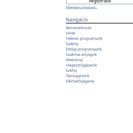
Elfelejtettem a jelszavam...
Navigáció
Bemutatkozás
Hírek
Féléves programunk
Galéria
Eddigi programjaink
Szakmai anyagok
Webshop
Hegesztőgépeink
SzMSz
Támogatóink
Elérhetőségeink