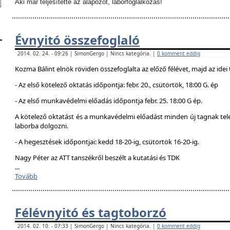
Aki már teljesítette az alapozót, laborfoglalkozás!
Évnyitó összefoglaló
2014. 02. 24. - 09:26 | SimonGergo | Nincs kategória. |
0 komment eddig
Kozma Bálint elnök röviden összefoglalta az előző félévet, majd az idei 
- Az első kötelező oktatás időpontja: febr. 20., csütörtök, 18:00 G. ép
- Az első munkavédelmi előadás időpontja febr. 25. 18:00 G ép.
A kötelező oktatást és a munkavédelmi előadást minden új tagnak telej
laborba dolgozni.
- A hegesztések időpontjai: kedd 18-20-ig, csütörtök 16-20-ig.
Nagy Péter az ATT tanszékről beszélt a kutatási és TDK
...
Tovább
Félévnyitó és tagtoborzó
2014. 02. 10. - 07:33 | SimonGergo | Nincs kategória. |
0 komment eddig