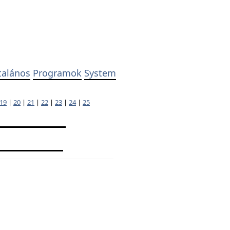
talános
Programok
System
19
|
20
|
21
|
22
|
23
|
24
|
25