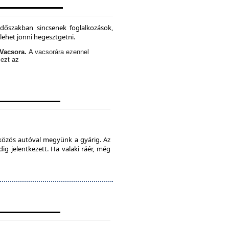
időszakban sincsenek foglalkozások,
lehet jönni hegesztgetni.
Vacsora.
A vacsorára ezennel
 ezt az
 közös autóval megyünk a gyárig. Az
ig jelentkezett. Ha valaki ráér, még