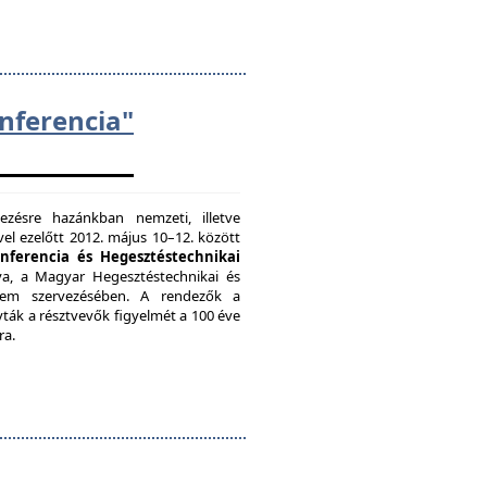
ferencia"
zésre hazánkban nemzeti, illetve
el ezelőtt 2012. május 10–12. között
onferencia és Hegesztéstechnikai
a, a Magyar Hegesztéstechnikai és
etem szervezésében. A rendezők a
vták a résztvevők figyelmét a 100 éve
ra.