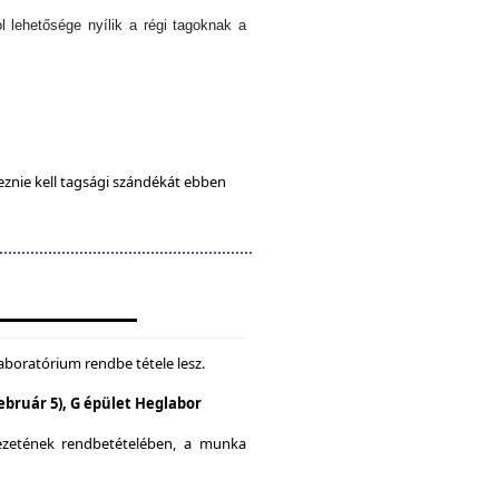
l lehetősége nyílik a régi tagoknak a
eznie kell tagsági szándékát ebben
aboratórium rendbe tétele lesz.
Február 5), G épület Heglabor
yezetének rendbetételében, a munka