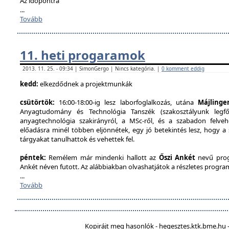
Az időpontra
...
Tovább
11. heti progaramok
2013. 11. 25. - 09:34 | SimonGergo | Nincs kategória. |
0 komment eddig
kedd:
elkezdődnek a projektmunkák
csütörtök:
16:00-18:00-ig lesz laborfoglalkozás, utána
Májlinge
Anyagtudomány és Technológia Tanszék (szakosztályunk legfőb
anyagtechnológia szakirányról, a MSc-ről, és a szabadon felveh
előadásra minél többen eljönnétek, egy jó betekintés lesz, hogy a
tárgyakat tanulhattok és vehettek fel.
péntek:
Remélem már mindenki hallott az
Őszi Ankét
nevű prog
Ankét néven futott. Az alábbiakban olvashatjátok a részletes program
...
Tovább
Kopirájt meg hasonlók - hegesztes.ktk.bme.hu -