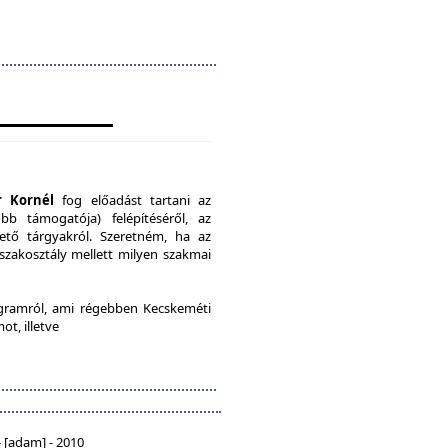
r Kornél
fog előadást tartani az
b támogatója) felépítéséről, az
ető tárgyakról. Szeretném, ha az
 szakosztály mellett milyen szakmai
ramról, ami régebben Kecskeméti
ot, illetve
 [adam] - 2010