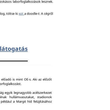
okásos laborfoglalkozások lesznek.
og, töltse ki
ezt
a doodle-t: A cégről
átogatás
 előadó is mint OE-s. Aki az előzőt
borfoglalkozást.
ág egyik legnagyobb acélszerkezet
lnak hullámvasutakat, stadionok
 például a Margit híd felújításához