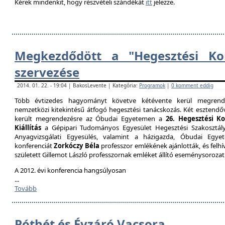
Kérek mindenkit, hogy részvételi szándékát
itt
jelezze.
Megkezdődött a "Hegesztési Kon
szervezése
2014. 01. 22. - 19:04 | BakosLevente | Kategória:
Programok
|
0 komment eddig
Több évtizedes hagyományt követve kétévente kerül megrende
nemzetközi kitekintésű átfogó hegesztési tanácskozás. Két esztendőv
került megrendezésre az Óbudai Egyetemen a
26. Hegesztési K
Kiállítás
a Gépipari Tudományos Egyesület Hegesztési Szakosztály
Anyagvizsgálati Egyesülés, valamint a házigazda, Óbudai Egy
konferenciát
Zorkóczy Béla
professzor emlékének ajánlották, és felhí
született Gillemot László professzornak emléket állító eseménysorozat
A 2012. évi konferencia hangsúlyosan
...
Tovább
Póthét és Évzáró Vacsora