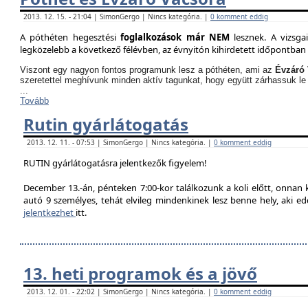
2013. 12. 15. - 21:04 | SimonGergo | Nincs kategória. |
0 komment eddig
A póthéten hegesztési
foglalkozások már NEM
lesznek. A vizsga
legközelebb a következő félévben, az évnyitón kihirdetett időpontban 
Viszont egy nagyon fontos programunk lesz a póthéten, ami az
Évzáró 
szeretettel meghívunk minden aktív tagunkat, hogy együtt zárhassuk le
...
Tovább
Rutin gyárlátogatás
2013. 12. 11. - 07:53 | SimonGergo | Nincs kategória. |
0 komment eddig
RUTIN gyárlátogatásra jelentkezők figyelem!
December 13.-án, pénteken 7:00-kor találkozunk a koli előtt, onnan
autó 9 személyes, tehát elvileg mindenkinek lesz benne hely, aki edd
jelentkezhet
itt.
13. heti programok és a jövő
2013. 12. 01. - 22:02 | SimonGergo | Nincs kategória. |
0 komment eddig