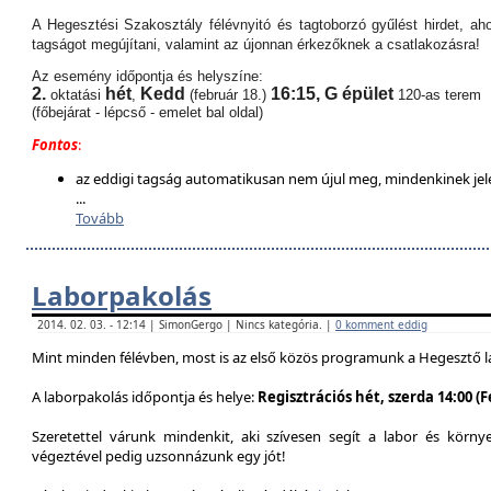
A Hegesztési Szakosztály félévnyitó és tagtoborzó gyűlést hirdet, aho
tagságot megújítani, valamint az újonnan érkezőknek a csatlakozásra!
Az esemény időpontja és helyszíne:
2.
hét
Kedd
16:15,
G épület
oktatási
,
(február 18.)
120-as terem
(főbejárat - lépcső - emelet bal oldal)
Fontos
:
az eddigi tagság automatikusan nem újul meg, mindenkinek jel
...
Tovább
Laborpakolás
2014. 02. 03. - 12:14 | SimonGergo | Nincs kategória. |
0 komment eddig
Mint minden félévben, most is az első közös programunk a Hegesztő l
A laborpakolás időpontja és helye:
Regisztrációs hét, szerda 14:00 (
Szeretettel várunk mindenkit, aki szívesen segít a labor és körn
végeztével pedig uzsonnázunk egy jót!