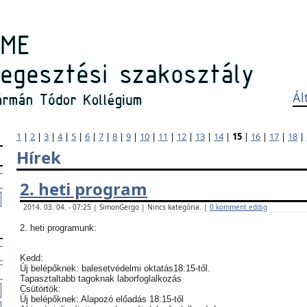
Ál
1
|
2
|
3
|
4
|
5
|
6
|
7
|
8
|
9
|
10
|
11
|
12
|
13
|
14
|
15
|
16
|
17
|
18
|
Hírek
2. heti program
2014. 03. 04. - 07:25 | SimonGergo | Nincs kategória. |
0 komment eddig
2. heti programunk:
Kedd:
Új belépőknek: balesetvédelmi oktatás18:15-től.
Tapasztaltabb tagoknak laborfoglalkozás
Csütörtök:
Új belépőknek: Alapozó előadás 18:15-től