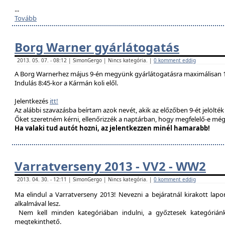
...
Tovább
Borg Warner gyárlátogatás
2013. 05. 07. - 08:12 | SimonGergo | Nincs kategória. |
0 komment eddig
A Borg Warnerhez május 9-én megyünk gyárlátogatásra maximálisan 1
Indulás 8:45-kor a Kármán koli elől.
Jelentkezés
itt!
Az alábbi szavazásba beírtam azok nevét, akik az előzőben 9-ét jelölté
Őket szeretném kérni, ellenőrizzék a naptárban, hogy megfelelő-e még
Ha valaki tud autót hozni, az jelentkezzen minél hamarabb!
Varratverseny 2013 - VV2 - WW2
2013. 04. 30. - 12:11 | SimonGergo | Nincs kategória. |
0 komment eddig
Ma elindul a Varratverseny 2013! Nevezni a bejáratnál kirakott lap
alkalmával lesz.
Nem kell minden kategóriában indulni, a győztesek kategóriánké
megtekinthető.