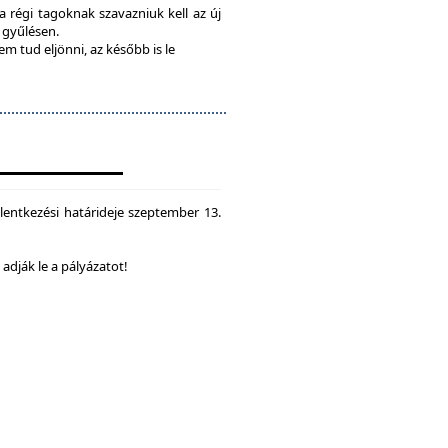
 a régi tagoknak szavazniuk kell az új
a gyűlésen.
em tud eljönni, az később is le
lentkezési határideje szeptember 13.
dják le a pályázatot!