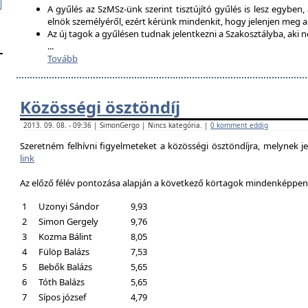
A gyűlés az SzMSz-ünk szerint tisztújító gyűlés is lesz egyben,
elnök személyéről, ezért kérünk mindenkit, hogy jelenjen meg 
Az új tagok a gyűlésen tudnak jelentkezni a Szakosztályba, aki n
...
Tovább
Közösségi ösztöndíj
2013. 09. 08. - 09:36 | SimonGergo | Nincs kategória. |
0 komment eddig
Szeretném felhívni figyelmeteket a közösségi ösztöndíjra, melynek je
link
Az előző félév pontozása alapján a következő körtagok mindenképpen a
1
Uzonyi Sándor
9,93
2
Simon Gergely
9,76
3
Kozma Bálint
8,05
4
Fülöp Balázs
7,53
5
Bebők Balázs
5,65
6
Tóth Balázs
5,65
7
Sípos józsef
4,79