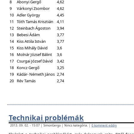
8
Abonyi Gergő
4,62
9
Várkonyi Zsombor
4,62
10
Adler György
4,45
11
Tóth Tamás Krisztián
4,11
12
Steinbach Ágoston
3,94
13
Bebesi Ádám
3,77
14
Kiss Attila István
3,77
15
Kiss Mihály Dávid
3,6
16
Molnár József Bálint
3,6
17
Csurgai József Dávid
3,42
18
Koncz Gergő
3,25
19
Kádár- Németh János
2,74
20
Rév Tamás
2,74
Technikai problémák
2013. 09. 02. - 15:07 | SimonGergo | Nincs kategória. |
0 komment eddig