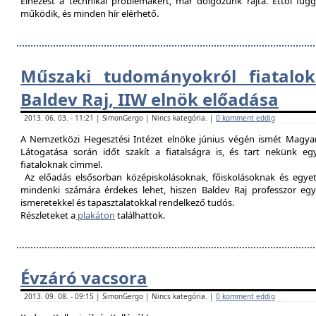
Elnézést a technikai problémákért, már dolgozunk rajta. Ettől fü
működik, és minden hír elérhető.
Műszaki tudományokról fiatalok
Baldev Raj, IIW elnök előadása
2013. 06. 03. - 11:21 | SimonGergo | Nincs kategória. |
0 komment eddig
A Nemzetközi Hegesztési Intézet elnöke június végén ismét Magyar
Látogatása során időt szakít a fiatalságra is, és tart nekünk 
fiataloknak címmel.
Az előadás elsősorban középiskolásoknak, főiskolásoknak és egy
mindenki számára érdekes lehet, hiszen Baldev Raj professzor egy
ismeretekkel és tapasztalatokkal rendelkező tudós.
Részleteket a
plakáton
találhattok.
Évzáró vacsora
2013. 09. 08. - 09:15 | SimonGergo | Nincs kategória. |
0 komment eddig