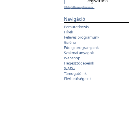
Elfelejtettem a jelszavam...
Navigáció
Bemutatkozás
Hírek
Féléves programunk
Galéria
Eddigi programjaink
Szakmai anyagok
Webshop
Hegesztőgépeink
SzMSz
Támogatóink
Elérhetőségeink