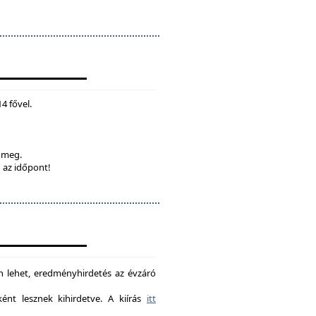
4 fővel.
k meg.
 az időpont!
on lehet, eredményhirdetés az évzáró
nt lesznek kihirdetve. A kiírás
itt