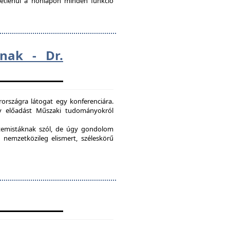
ggetlenül a honlapon minden funkció
nak - Dr.
országra látogat egy konferenciára.
egy előadást Műszaki tudományokról
etemistáknak szól, de úgy gondolom
 nemzetközileg elismert, széleskörű