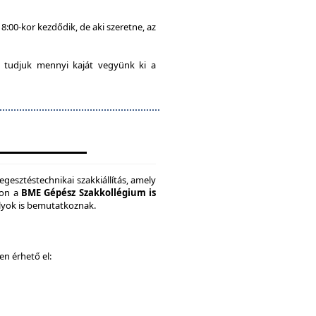
8:00-kor kezdődik, de aki szeretne, az
 tudjuk mennyi kaját vegyünk ki a
gesztéstechnikai szakkiállítás, amely
son a
BME Gépész Szakkollégium is
ályok is bemutatkoznak.
ken érhető el: