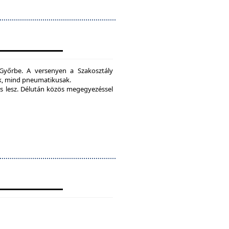
yőrbe. A versenyen a Szakosztály
ak, mind pneumatikusak.
 lesz.
Délután közös megegyezéssel