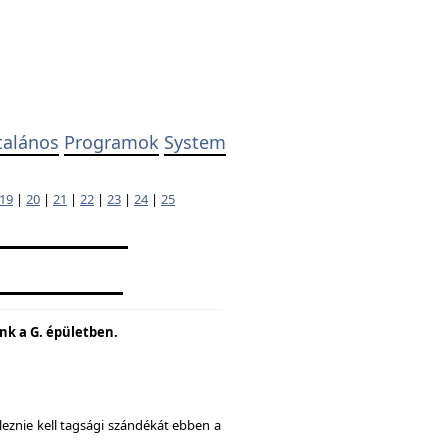
talános
Programok
System
19
|
20
|
21
|
22
|
23
|
24
|
25
unk a G. épületben.
eznie kell tagsági szándékát ebben a