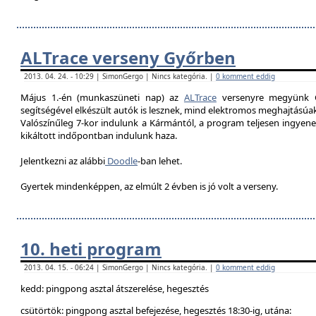
ALTrace verseny Győrben
2013. 04. 24. - 10:29 | SimonGergo | Nincs kategória. |
0 komment eddig
Május 1.-én (munkaszüneti nap) az
ALTrace
versenyre megyünk G
segítségével elkészült autók is lesznek, mind elektromos meghajtású
Valószínűleg 7-k
or indulunk a Kármántól, a program teljesen ingyenes
kikáltott indőpontban indulunk haza.
Jelentkezni az alábbi
Doodle
-ban lehet.
Gyertek mindenképpen, az elmúlt 2 évben is jó volt a verseny.
10. heti program
2013. 04. 15. - 06:24 | SimonGergo | Nincs kategória. |
0 komment eddig
kedd: pingpong asztal átszerelése, hegesztés
csütörtök: pingpong asztal befejezése, hegesztés 18:30-ig, utána: