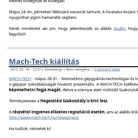
Kedves Kolleginák és Kollégák!
Május 24.-én, pénteken félévzáró vacsorát tartunk. A hivatalos évzáró 1
nyugodtan jöjjön hamarabb segíteni.
Kérek mindenkit aki jön, hogy jelentkezzék az alábbi
dudlin
, hogy
fagyóból.
Mach-Tech kiállítás
2013. 05. 14. - 12:37 | SimonGergo | Nincs kategória. |
0 komment eddig
MACH-TECH
-
május 28-31.
- Nemzetközi gépgyártás-technológiai és he
a gépipar sokoldalúságát hivatott prezentál
ni.
A MACH-TECH kiállítá
képviseltetni fogja magát
, illetve a szárnyai alatt működő Szakoszt
Természetesen a
Hegesztési Szakosztály is kint lesz
.
A
részvétel ingyenes előzetes regisztáció esetén
, ami az alábbi lin
http://www.mach-tech.hu/regisztracio
Ha tudtok, nézzetek ki!