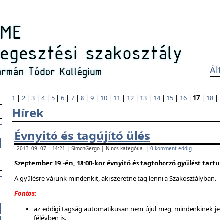
Ál
1
|
2
|
3
|
4
|
5
|
6
|
7
|
8
|
9
|
10
|
11
|
12
|
13
|
14
|
15
|
16
|
17
|
18
|
Hírek
Évnyitó és tagújító ülés
2013. 09. 07. - 14:21 | SimonGergo | Nincs kategória. |
0 komment eddig
Szeptember 19.-én, 18:00-kor évnyitó és tagtoborzó gyűlést tart
A gyűlésre várunk mindenkit, aki szeretne tag lenni a Szakosztályban.
Fontos
:
az eddigi tagság automatikusan nem újul meg, mindenkinek jel
félévben is.