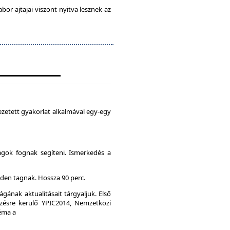
abor ajtajai viszont nyitva lesznek az
zetett gyakorlat alkalmával egy-egy
agok fognak segíteni. Ismerkedés a
den tagnak. Hossza 90 perc.
gának aktualitásait tárgyaljuk. Első
ésre kerülő YPIC2014, Nemzetközi
Téma a