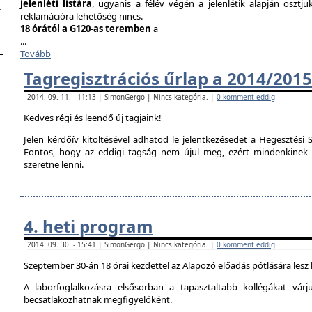
jelenléti listára
, ugyanis a félév végén a jelenlétik alapján osztju
reklamációra lehetőség nincs.
18 órától a G120-as teremben
a
...
Tovább
Tagregisztrációs űrlap a 2014/2015
2014. 09. 11. - 11:13 | SimonGergo | Nincs kategória. |
0 komment eddig
Kedves régi és leendő új tagjaink!
Jelen kérdőív kitöltésével adhatod le jelentkezésedet a Hegesztési S
Fontos, hogy az eddigi tagság nem újul meg, ezért mindenkinek ki 
szeretne lenni.
4. heti program
2014. 09. 30. - 15:41 | SimonGergo | Nincs kategória. |
0 komment eddig
Szeptember 30-án 18 órai kezdettel az Alapozó előadás pótlására lesz
A laborfoglalkozásra elsősorban a tapasztaltabb kollégákat vár
becsatlakozhatnak megfigyelőként.