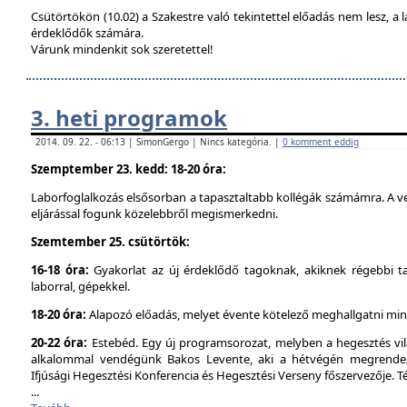
Csütörtökön (10.02) a Szakestre való tekintettel előadás nem lesz, a l
érdeklődők számára.
Várunk mindenkit sok szeretettel!
3. heti programok
2014. 09. 22. - 06:13 | SimonGergo | Nincs kategória. |
0 komment eddig
Szemptember 23. kedd: 18-20 óra:
Laborfoglalkozás elsősorban a tapasztaltabb kollégák számámra. A ve
eljárással fogunk közelebbről megismerkedni.
Szemtember 25. csütörtök:
16-18 óra:
Gyakorlat az új érdeklődő tagoknak, akiknek régebbi t
laborral, gépekkel.
18-20 óra:
Alapozó előadás, melyet évente kötelező meghallgatni min
20-22 óra:
Estebéd. Egy új programsorozat, melyben a hegesztés vilá
alkalommal vendégünk Bakos Levente, aki a hétvégén megrendez
Ifjúsági Hegesztési Konferencia és Hegesztési Verseny főszervezője. 
...