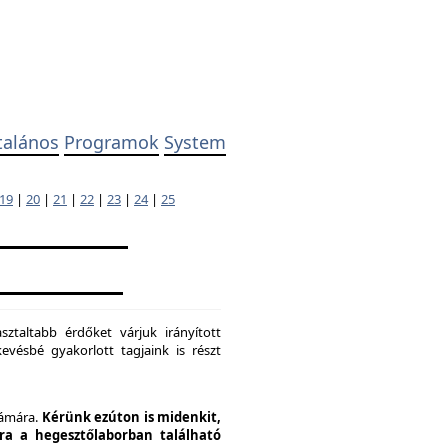
talános
Programok
System
19
|
20
|
21
|
22
|
23
|
24
|
25
ztaltabb érdőket várjuk irányított
evésbé gyakorlott tagjaink is részt
zámára.
Kérünk ezúton is midenkit,
pra a hegesztőlaborban található