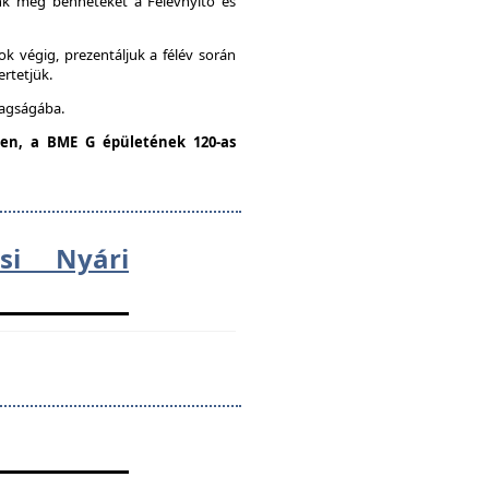
unk meg benneteket a Félévnyitó és
k végig, prezentáljuk a félév során
ertetjük.
tagságába.
dden, a BME G épületének 120-as
ési Nyári