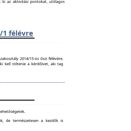
k ki az aktivitási pontokat, utólagos
/1 félévre
zakosztály 2014/15-ös őszi félévére.
kell töltenie a kérdőívet, aki tag
 lehetőségetek.
juk, de természetesen a kezdők is