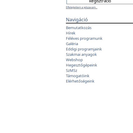
Elfelejtettem a jelszavam...
Navigáció
Bemutatkozás
Hírek
Féléves programunk
Galéria
Eddigi programjaink
Szakmai anyagok
Webshop
Hegesztőgépeink
SzMSz
Támogatóink
Elérhetőségeink