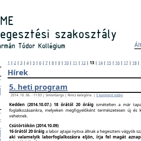
Ál
1
|
2
|
3
|
4
|
5
|
6
|
7
|
8
|
9
|
10
|
11
|
12
|
13
|
14
|
15
|
16
|
17
|
18
|
Hírek
5. heti program
2014. 10. 06. - 11:03 | SimonGergo | Nincs kategória. |
0 komment eddig
Kedden (2014.10.07.)
18 órától 20 óráig
ismételten a már tapas
foglalkozásainkra, melyeken megfigyelőként természetesen új és k
vehetnek.
Csütörtökön (2014.10.09)
16 órától 20 óráig
a labor ajtajai nyitva állnak a hegeszteni vágyók s
aki valamelyik laborfoglalkozásra eljön, írja fel magát azna