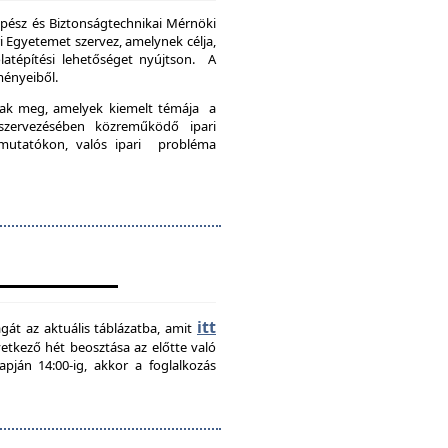
pész és Biztonságtechnikai Mérnöki
Egyetemet szervez, amelynek célja,
latépítési lehetőséget nyújtson. A
ményeiből.
nak meg, amelyek kiemelt témája a
szervezésében közreműködő ipari
emutatókon, valós ipari probléma
itt
agát az aktuális táblázatba, amit
övetkező hét beosztása az előtte való
pján 14:00-ig, akkor a foglalkozás