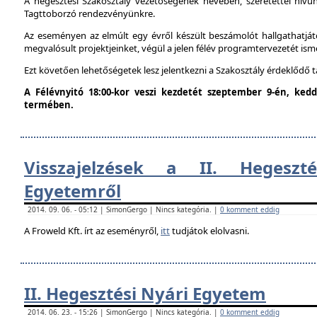
A hegesztési Szakosztály vezetőségének nevében, szeretettel hív
Tagttoborzó rendezvényünkre.
Az eseményen az elmúlt egy évről készült beszámolót hallgathatjáto
megvalósult projektjeinket, végül a jelen félév programtervezetét ism
Ezt követően lehetőségetek lesz jelentkezni a Szakosztály érdeklődő 
A Félévnyitó 18:00-kor veszi kezdetét szeptember 9-én, ke
termében.
Visszajelzések a II. Hegeszt
Egyetemről
2014. 09. 06. - 05:12 | SimonGergo | Nincs kategória. |
0 komment eddig
A Froweld Kft. írt az eseményről,
itt
tudjátok elolvasni.
II. Hegesztési Nyári Egyetem
2014. 06. 23. - 15:26 | SimonGergo | Nincs kategória. |
0 komment eddig