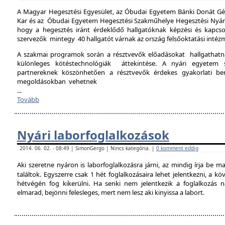
A Magyar Hegesztési Egyesület, az Óbudai Egyetem Bánki Donát Gé
Kar és az Óbudai Egyetem Hegesztési Szakműhelye Hegesztési Nyári 
hogy a hegesztés iránt érdeklődő hallgatóknak képzési és kapcso
szervezők mintegy 40 hallgatót várnak az ország felsőoktatási intéz
A szakmai programok során a résztvevők előadásokat hallgathat
különleges kötéstechnológiák áttekintése. A nyári egyetem 
partnereknek köszönhetően a résztvevők érdekes gyakorlati b
megoldásokban vehetnek
...
Tovább
Nyári laborfoglalkozások
2014. 06. 02. - 08:49 | SimonGergo | Nincs kategória. |
0 komment eddig
Aki szeretne nyáron is laborfoglalkozásra járni, az mindig írja be m
találtok. Egyszerre csak 1 hét foglalkozásaira lehet jelentkezni, a k
hétvégén fog kikerülni. Ha senki nem jelentkezik a foglalkozás na
elmarad, bejönni felesleges, mert nem lesz aki kinyissa a labort.