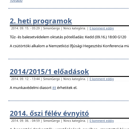
Tovább
2. heti programok
2014. 09. 15. - 05:29 | SimonGergo | Nincs kategória. |
0 komment eddig
Tűz- és balesetvédelem oktatás pótelőadás: Kedd (09.16.) 18:00 G120
A csütörtöki alkalom a Nemzetközi Ifjúsági Hegesztési Konferencia mi
2014/2015/1 előadások
2014. 09. 12. - 13:44 | SimonGergo | Nincs kategória. |
0 komment eddig
A munkavédelmi diasort
itt
érhetitek el.
2014. őszi félév évnyitó
2014. 09. 06. - 04:59 | SimonGergo | Nincs kategória. |
0 komment eddig