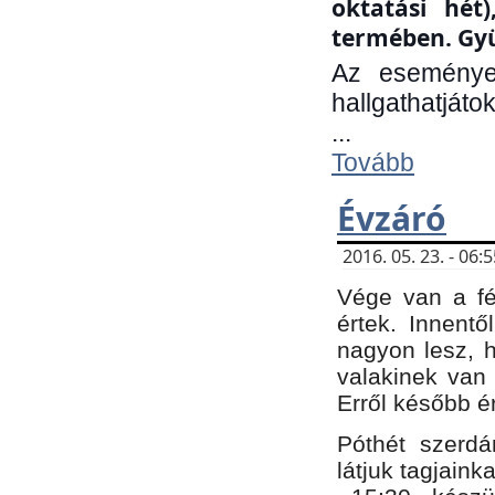
oktatási hét
termében. Gyü
Az eseménye
hallgathatjáto
...
Tovább
Évzáró
2016. 05. 23. - 06
Vége van a fé
értek. Innent
nagyon lesz, 
valakinek van
Erről később é
Póthét szerdá
látjuk tagjaink