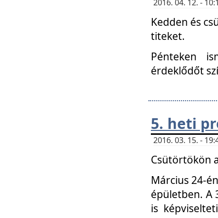
2016. 04. 12. - 1
Kedden és csü
titeket.
Pénteken is
érdeklődőt sz
5. heti 
2016. 03. 15. - 1
Csütörtökön a
Március 24-én
épületben. A 
is képviselte