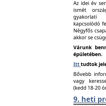
Az idei év se
ismét orszá
gyakorlati
kapcsolódó f
Négyfős csap
akkor se csüg
Várunk benn
épületében.
Itt
tudtok jel
Bővebb infor
vagy keress
(kedd 18-20 ó
9. heti 