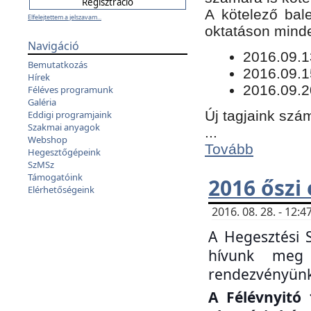
​A kötelező bal
Elfelejtettem a jelszavam...
oktatáson minde
Navigáció
​2016.09.
Bemutatkozás
2016.09.1
Hírek
2016.09.2
Féléves programunk
Galéria
Új tagjaink szám
Eddigi programjaink
Szakmai anyagok
...
Webshop
Tovább
Hegesztőgépeink
SzMSz
Támogatóink
2016 őszi
Elérhetőségeink
2016. 08. 28. - 12
A Hegesztési 
hívunk meg 
rendezvényünk
A Félévnyitó 