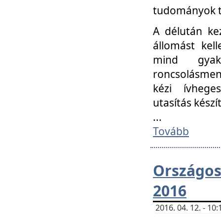
tudományok t
A délután ke
állomást kell
mind gyako
roncsolásmen
kézi ívheges
utasítás készít
...
Tovább
Országo
2016
2016. 04. 12. - 1