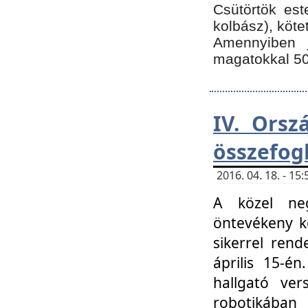
Csütörtök est
kolbász), köte
Amennyiben 
magatokkal 50
IV. Orsz
összefog
2016. 04. 18. - 1
A közel neg
öntevékeny k
sikerrel ren
április 15-é
hallgató ver
robotikába