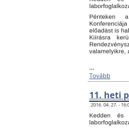
laborfoglalkoz
Pénteken 
Konferenciá
előadást is h
Kiírásra ke
Rendezvénysze
valamelyikre, 
...
Tovább
11. heti
2016. 04. 27. - 1
Kedden és c
laborfoglalkoz