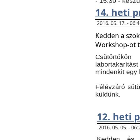
- 15:30 - kész
14. heti
2016. 05. 17. - 06
Kedden a szoká
Workshop-ot t
Csütörtökön
labortakarítást
mindenkit egy 
Félévzáró sütö
küldünk.
12. heti
2016. 05. 05. - 0
Kedden és c