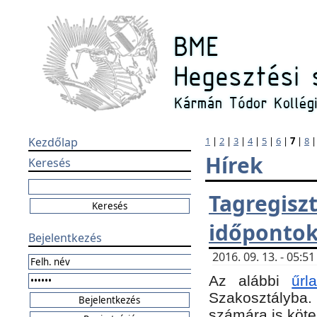
Kezdőlap
1
|
2
|
3
|
4
|
5
|
6
|
7
|
8
Hírek
Keresés
Tagregi
időponto
Bejelentkezés
2016. 09. 13. - 05:
Az alábbi
űr
Szakosztályba.
számára is köte