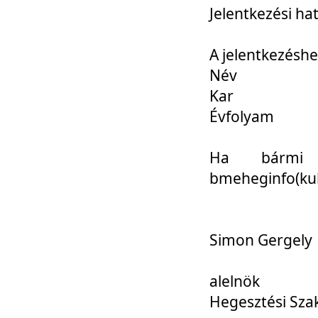
Jelentkezési ha
A jelentkezéshe
Név
Kar
Évfolyam
Ha bármi 
bmeheginfo(kuk
Simon Gergely
alelnök
Hegesztési Sza