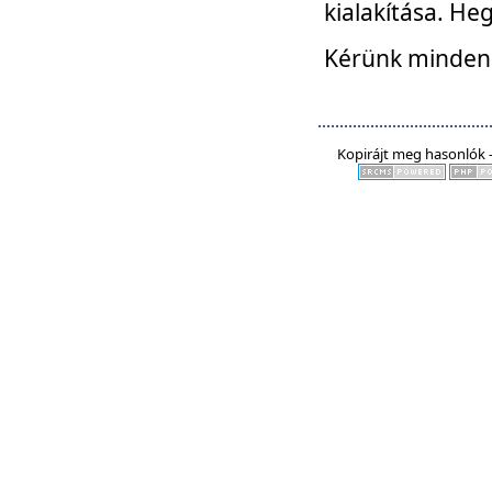
kialakítása. He
Kérünk mindenki
Kopirájt meg hasonlók -