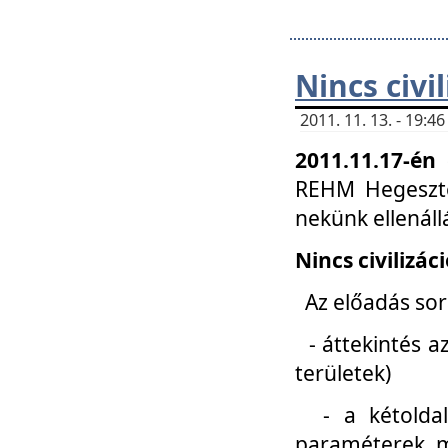
Nincs civi
2011. 11. 13. - 19:
2011.11.17-én
REHM Hegeszté
nekünk ellenál
Nincs civilizác
Az előadás sorá
- áttekintés az
területek)
- a kétoldali 
paraméterek, m