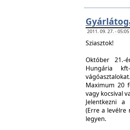
Gyárlátoga
2011. 09. 27. - 05:
Sziasztok!
Október 21.-é
Hungária kf
vágóasztalokat
Maximum 20 fő
vagy kocsival 
Jelentkezni a 
(Erre a levélre 
legyen.