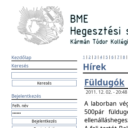
Kezdőlap
1
|
2
|
3
|
4
|
5
|
6
|
7
|
8
Hírek
Keresés
Füldugók
2011. 12. 02. - 20:
Bejelentkezés
A laborban vég
500pár füldugó
ellenállásheges