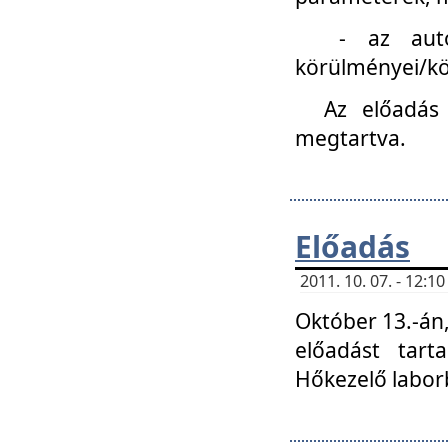
- az autóipa
körülményei/k
Az előadás
megtartva.
Előadás
2011. 10. 07. - 12:
Október 13.-án,
előadást tar
Hőkezelő labor