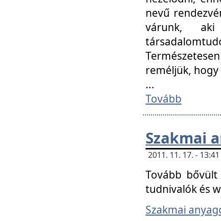
nevű rendezvén
várunk, aki
társadalomtud
Természetesen
reméljük, hogy
...
Tovább
Szakmai 
2011. 11. 17. - 13:
Tovább bővült 
tudnivalók és 
Szakmai anyag