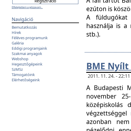
A fali tartót B
ezúton is köszö
Elfelejtettem a jelszavam...
A füldugókat
Navigáció
használja is a 
Bemutatkozás
Hírek
stb.).
Féléves programunk
Galéria
Eddigi programjaink
Szakmai anyagok
Webshop
BME Nyílt
Hegesztőgépeink
SzMSz
Támogatóink
2011. 11. 24. - 22:
Elérhetőségeink
A Budapesti 
november 25-
középiskolás d
végzettséggel
azonban nem 
nézelődni, enn