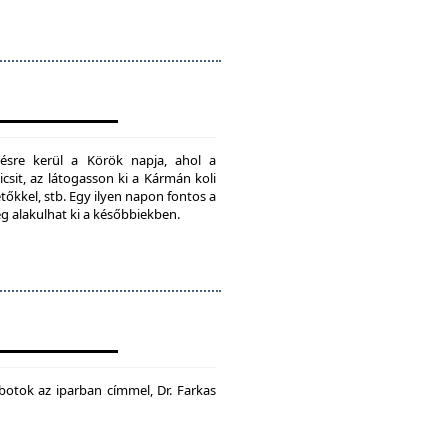
ésre kerül a Körök napja, ahol a
csit, az látogasson ki a Kármán koli
tőkkel, stb. Egy ilyen napon fontos a
ég alakulhat ki a későbbiekben.
botok az iparban címmel, Dr. Farkas