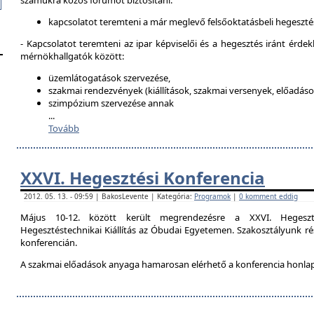
számukra közös fórumot biztosítani:
kapcsolatot teremteni a már meglevő felsőoktatásbeli hegeszté
- Kapcsolatot teremteni az ipar képviselői és a hegesztés iránt érdek
mérnökhallgatók között:
üzemlátogatások szervezése,
szakmai rendezvények (kiállítások, szakmai versenyek, előadások
szimpózium szervezése annak
...
Tovább
XXVI. Hegesztési Konferencia
2012. 05. 13. - 09:59 | BakosLevente | Kategória:
Programok
|
0 komment eddig
Május 10-12. között került megrendezésre a XXVI. Hegeszt
Hegesztéstechnikai Kiállítás az Óbudai Egyetemen. Szakosztályunk rés
konferencián.
A szakmai előadások anyaga hamarosan elérhető a konferencia honla