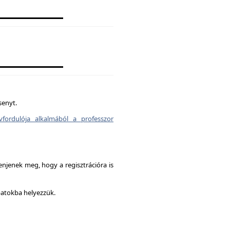
senyt.
vfordulója alkalmából a professzor
enjenek meg, hogy a regisztrációra is
patokba helyezzük.