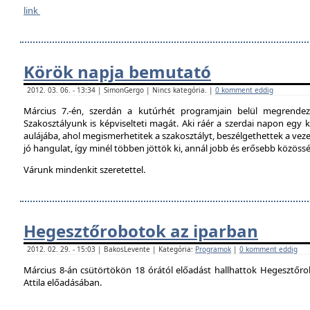
link
Körök napja bemutató
2012. 03. 06. - 13:34 | SimonGergo | Nincs kategória. |
0 komment eddig
Március 7.-én, szerdán a kutúrhét programjain belül megrendez
Szakosztályunk is képviselteti magát. Aki ráér a szerdai napon egy ki
aulájába, ahol megismerhetitek a szakosztályt, beszélgethettek a veze
jó hangulat, így minél többen jöttök ki, annál jobb és erősebb közöss
Várunk mindenkit szeretettel.
Hegesztőrobotok az iparban
2012. 02. 29. - 15:03 | BakosLevente | Kategória:
Programok
|
0 komment eddig
Március 8-án csütörtökön 18 órától előadást hallhattok Hegesztőro
Attila előadásában.