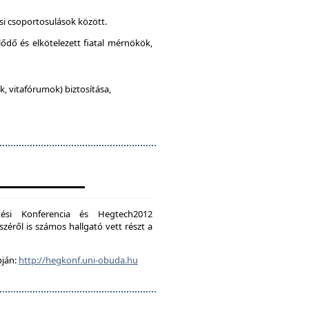
si csoportosulások között.
lődő és elkötelezett fiatal mérnökök,
, vitafórumok) biztosítása,
ési Konferencia és Hegtech2012
zéről is számos hallgató vett részt a
pján:
http://hegkonf.uni-obuda.hu