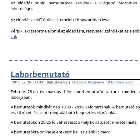
Az előadás során bemutatásra kerülnek a világelső Motoman h
lehetőségei.
Az előadás az MT épület 1. emeleti könyvtárában lesz.
Kérjük, aki szeretne eljönni az előadásra, részvételi szándékát az alábbi
link
Laborbemutató
2012. 02. 26. - 11:49 | BakosLevente | Kategória:
Programok
|
0 komment eddig
Február 28-án és március 1-én laborbemutatót tartunk minden 
laborjában.
A bemutatók mindkét nap 18:30 - kb19:30-ig tartanak. A bemutató sor
eszközöket, és az ott megtalálható hegesztési eljárásokat.
A bemutatókon 25-25 fő vehet részt a hely korlátozott mérete miatt.
A bemutatókra online jelentkezni kell az alábbi címen: