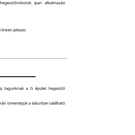
egesztőrobotok ipari alkalmazási
 linken jelezze:
új tagunknak a G épület hegesztő
án ismertetjük a laborban található