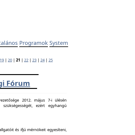
talános
Programok
System
19
|
20
|
21
|
22
|
23
|
24
|
25
ági Fórum
ezetősége 2012. május 7-i ülésén
k szükségességét, ezért egyhangú
atóit és ifjú mérnökeit egyesíteni,