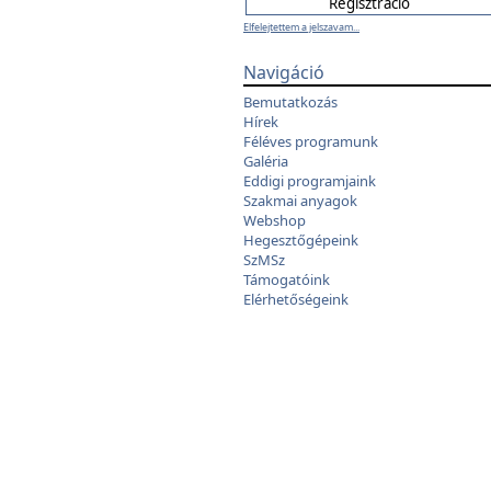
Elfelejtettem a jelszavam...
Navigáció
Bemutatkozás
Hírek
Féléves programunk
Galéria
Eddigi programjaink
Szakmai anyagok
Webshop
Hegesztőgépeink
SzMSz
Támogatóink
Elérhetőségeink