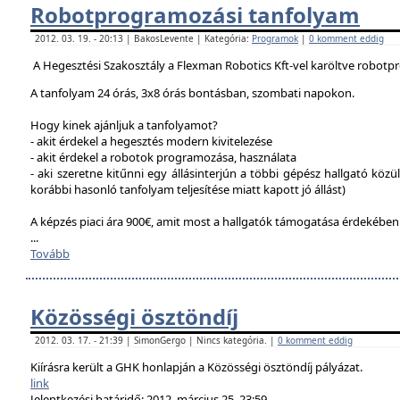
Robotprogramozási tanfolyam
2012. 03. 19. - 20:13 | BakosLevente | Kategória:
Programok
|
0 komment eddig
A Hegesztési Szakosztály a Flexman Robotics Kft-vel karöltve robotp
A tanfolyam 24 órás, 3x8 órás bontásban, szombati napokon.
Hogy kinek ajánljuk a tanfolyamot?
- akit érdekel a hegesztés modern kivitelezése
- akit érdekel a robotok programozása, használata
- aki szeretne kitűnni egy állásinterjún a többi gépész hallgató közü
korábbi hasonló tanfolyam teljesítése miatt kapott jó állást)
A képzés piaci ára 900€, amit most a hallgatók támogatása érdekébe
...
Tovább
Közösségi ösztöndíj
2012. 03. 17. - 21:39 | SimonGergo | Nincs kategória. |
0 komment eddig
Kiírásra került a GHK honlapján a Közösségi ösztöndíj pályázat.
link
Jelentkezési határidő: 2012. március 25. 23:59.