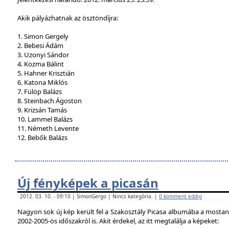
Akik pályázhatnak az ösztöndíjra:
1. Simon Gergely
2. Bebesi Ádám
3. Uzonyi Sándor
4. Kozma Bálint
5. Hahner Krisztián
6. Katona Miklós
7. Fülöp Balázs
8. Steinbach Ágoston
9. Krizsán Tamás
10. Lammel Balázs
11. Németh Levente
12. Bebők Balázs
Új fényképek a picasán
2012. 03. 10. - 09:10 | SimonGergo | Nincs kategória. |
0 komment eddig
Nagyon sok új kép került fel a Szakosztály Picasa albumába a mostan
2002-2005-ös időszakról is. Akit érdekel, az itt megtalálja a képeket: