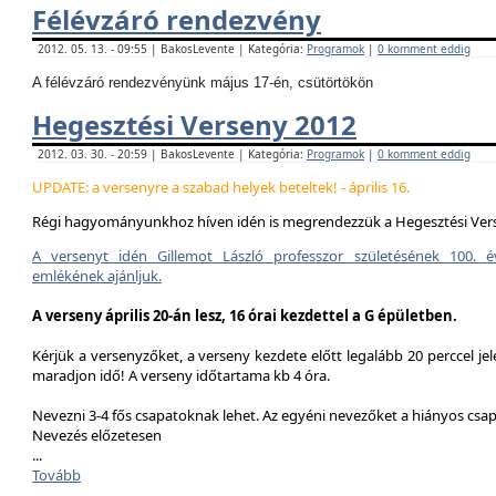
Félévzáró rendezvény
2012. 05. 13. - 09:55 | BakosLevente | Kategória:
Programok
|
0 komment eddig
A félévzáró rendezvényünk május 17-én, csütörtökön
Hegesztési Verseny 2012
2012. 03. 30. - 20:59 | BakosLevente | Kategória:
Programok
|
0 komment eddig
UPDATE: a versenyre a szabad helyek beteltek! - április 16.
Régi hagyományunkhoz híven idén is megrendezzük a Hegesztési Ver
A versenyt idén Gillemot László professzor születésének 100. é
emlékének ajánljuk.
A verseny április 20-án lesz, 16 órai kezdettel a G épületben.
Kérjük a versenyzőket, a verseny kezdete előtt legalább 20 perccel jel
maradjon idő! A verseny időtartama kb 4 óra.
Nevezni 3-4 fős csapatoknak lehet. Az egyéni nevezőket a hiányos csa
Nevezés előzetesen
...
Tovább