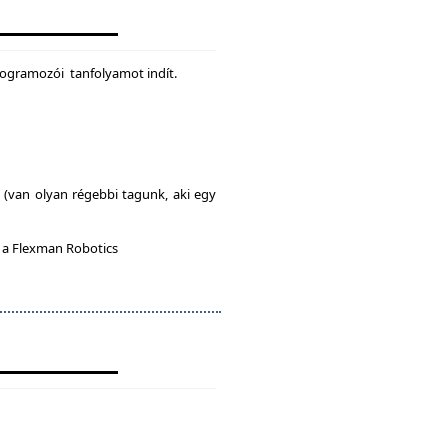
rogramozói tanfolyamot indít.
l (van olyan régebbi tagunk, aki egy
n a Flexman Robotics