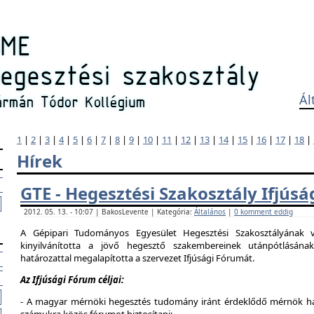
Ál
1
|
2
|
3
|
4
|
5
|
6
|
7
|
8
|
9
|
10
|
11
|
12
|
13
|
14
|
15
|
16
|
17
|
18
|
Hírek
GTE - Hegesztési Szakosztály Ifjús
2012. 05. 13. - 10:07 | BakosLevente | Kategória:
Általános
|
0 komment eddig
A Gépipari Tudományos Egyesület Hegesztési Szakosztályának v
kinyilvánította a jövő hegesztő szakembereinek utánpótlásána
határozattal megalapította a szervezet Ifjúsági Fórumát.
Az Ifjúsági Fórum céljai:
- A magyar mérnöki hegesztés tudomány iránt érdeklődő mérnök hallg