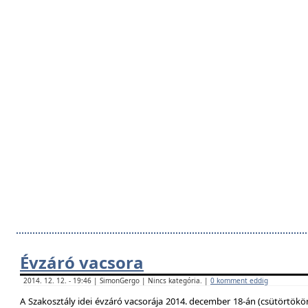
Évzáró vacsora
2014. 12. 12. - 19:46 | SimonGergo | Nincs kategória. |
0 komment eddig
A Szakosztály idei évzáró vacsorája 2014. december 18-án (csütörtökö