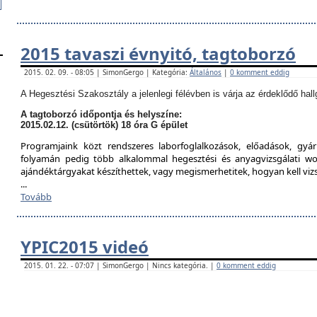
2015 tavaszi évnyitó, tagtoborzó
2015. 02. 09. - 08:05 | SimonGergo | Kategória:
Általános
|
0 komment eddig
A Hegesztési Szakosztály a jelenlegi félévben is várja az érdeklődő hall
A tagtoborzó időpontja és helyszíne:
2015.02.12. (csütörtök) 18 óra G épület
Programjaink közt rendszeres laborfoglalkozások, előadások, gyár
folyamán pedig több alkalommal hegesztési és anyagvizsgálati w
ajándéktárgyakat készíthettek, vagy megismerhetitek, hogyan kell viz
...
Tovább
YPIC2015 videó
2015. 01. 22. - 07:07 | SimonGergo | Nincs kategória. |
0 komment eddig