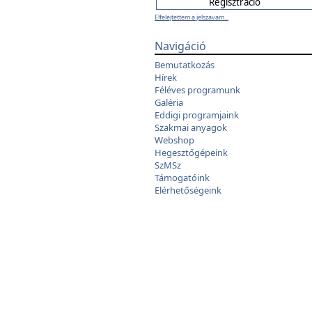
Elfelejtettem a jelszavam...
Navigáció
Bemutatkozás
Hírek
Féléves programunk
Galéria
Eddigi programjaink
Szakmai anyagok
Webshop
Hegesztőgépeink
SzMSz
Támogatóink
Elérhetőségeink