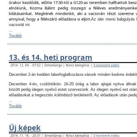
órakor kezdődik, előtte 17:30-tól a G120-as teremben hallhattok besz
elnökünk, Kozma Bálint pedig összegzi a féléves eredményeinket
kilátásainkat. Megkérek mindenkit, aki a vacsorán részt szeretne v
annyival, hogy a félévzáró előadásra is eljön.
Az idei menü babgulyás 
vacsorát mi
...
Tovább
13. és 14. heti program
2014. 12. 04. - 07:52 | SimonGergo | Nincs kategória. |
0 komment eddig
December 2-án kedden laborfoglalkozásra várunk minden kedves érdekl
December 4-én, csütörtökön:
16-20 óráig a labor ajtajai nyitva állna
között pedig idegen nyelvű estet szervezünk. Az idegen nyelvű est orán
előadásokat a hegesztés különböző területeiről. Az előadások után ped
...
Tovább
Új képek
2014. 11. 16. - 20:31 | SimonGergo | Nincs kategória. |
0 komment eddig