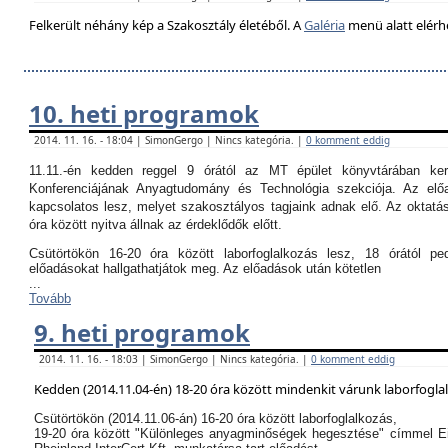
Felkerült néhány kép a Szakosztály életéből. A
Galéria
menü alatt elérh
10. heti programok
2014. 11. 16. - 18:04 | SimonGergo | Nincs kategória. |
0 komment eddig
11.11.-én kedden reggel 9 órától az MT épület könyvtárában k
Konferenciájának Anyagtudomány és Technológia szekciója. Az el
kapcsolatos lesz, melyet szakosztályos tagjaink adnak elő. Az oktatási
óra között nyitva állnak az érdeklődők előtt.
Csütörtökön 16-20 óra között laborfoglalkozás lesz, 18 órától p
előadásokat hallgathatjátok meg. Az előadások után kötetlen
...
Tovább
9. heti programok
2014. 11. 16. - 18:03 | SimonGergo | Nincs kategória. |
0 komment eddig
Kedden (2014.11.04-én) 18-20 óra között mindenkit várunk laborfogla
Csütörtökön (2014.11.06-án) 16-20 óra között laborfoglalkozás,
19-20 óra között "Különleges anyagminőségek hegesztése" címmel E