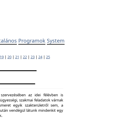
talános
Programok
System
19
|
20
|
21
|
22
|
23
|
24
|
25
 szervezésében az idei félévben is
ügyességi, szakmai feladatok várnak
meret egyik szakterületről sem, a
ő után vendégül látunk mindenkit egy
k.