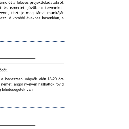
ámolót a féléves projektfeladatokról,
 és ismerteti jövőbeni terveinket,
enni, tisztelje meg társai munkáját
lesz.
A korábbi évekhez hasonlóan, a
ődőt.
k a hegeszteni vágyók előtt,
18-20 óra
 német, angol nyelven hallhattok rövid
ig lehetőségetek van