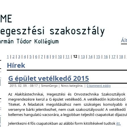
Ál
1
|
2
|
3
|
4
|
5
|
6
|
7
|
8
|
9
|
10
|
11
|
12
|
13
|
14
|
15
|
16
|
17
|
18
|
Hírek
G épület vetélkedő 2015
2015. 02. 09. - 08:17 | SimonGergo | Nincs kategória. |
0 komment eddig
Az Alakítástechnikai, Hegesztési és Orvostechnika Szakosztályok
megrendezésre kerül a G épület vetélkedő. A vetélkedőn különböző 
Titeket. A feladatok megoldásához nem szükséges komolyabb is
versenyre bárki jelentkezhet, nem csak szakosztályosok! A vetélked
kellemes hangulatú vacsorára, a legjobban teljesítő csapatokat díjazzu
Jelentkezni 4 fős csapatokban az alábbi form kitöltésével tudtok
itt.