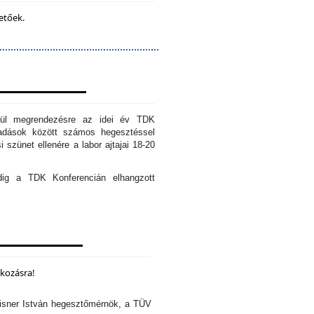
etőek.
erül megrendezésre az idei év TDK
őadások között számos hegesztéssel
 szünet ellenére a labor ajtajai 18-20
edig a TDK Konferencián elhangzott
lkozásra!
isner István hegesztőmérnök, a TÜV