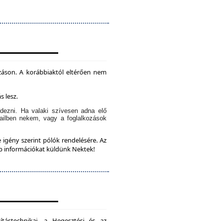
záson. A korábbiaktól eltérően nem
s lesz.
dezni. Ha valaki szívesen adna elő
ailben nekem, vagy a foglalkozások
 igény szerint pólók rendelésére. Az
bb információkat küldünk Nektek!
ítástechnikai, a Hegesztési és az