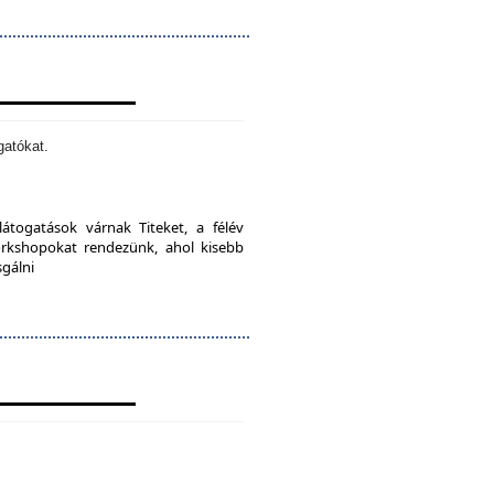
gatókat.
látogatások várnak Titeket, a félév
orkshopokat rendezünk, ahol kisebb
sgálni