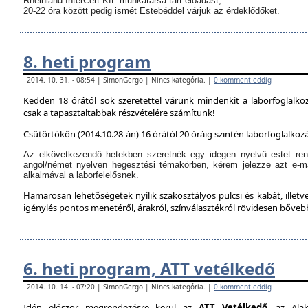
Rheinland InterCert Kft. munkatársa tart előadást,
20-22 óra között pedig ismét Estebéddel várjuk az érdeklődőket.
8. heti program
2014. 10. 31. - 08:54 | SimonGergo | Nincs kategória. |
0 komment eddig
Kedden 18 órától sok szeretettel várunk mindenkit a laborfoglalko
csak a tapasztaltabbak részvételére számítunk!
Csütörtökön (2014.10.28-án) 16 órától 20 óráig szintén laborfoglalkozá
Az elkövetkezendő hetekben szeretnék egy idegen nyelvű estet ren
angol/német nyelven hegesztési témakörben, kérem jelezze azt e-m
alkalmával a laborfelelősnek.
Hamarosan lehetőségetek nyílik szakosztályos pulcsi és kabát, illetve
igénylés pontos menetéről, árakról, színválasztékról rövidesen bőve
6. heti program, ATT vetélkedő
2014. 10. 14. - 07:20 | SimonGergo | Nincs kategória. |
0 komment eddig
Idén először megrendezésre kerül az
ATT Vetélkedő
, az Alak