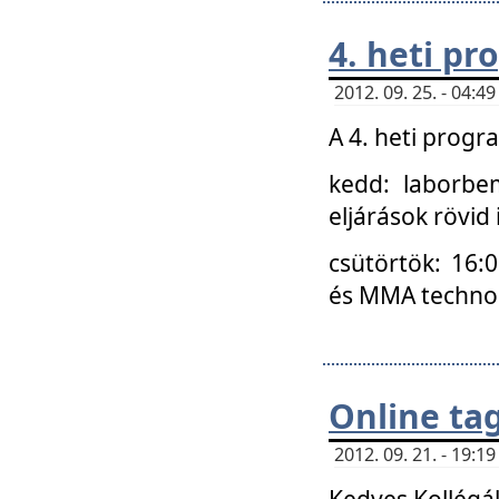
4. heti p
2012. 09. 25. - 04:
A 4. heti prog
kedd: laborbe
eljárások rövid
csütörtök: 16:
és MMA technoló
Online ta
2012. 09. 21. - 19:
Kedves Kollégá