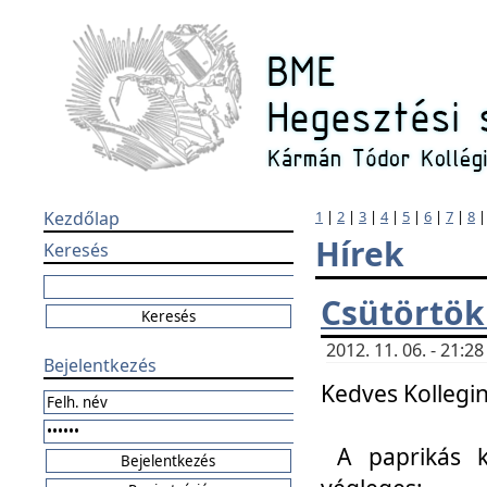
Kezdőlap
1
|
2
|
3
|
4
|
5
|
6
|
7
|
8
Hírek
Keresés
Csütörtök
2012. 11. 06. - 21:
Bejelentkezés
Kedves Kollegin
A paprikás k