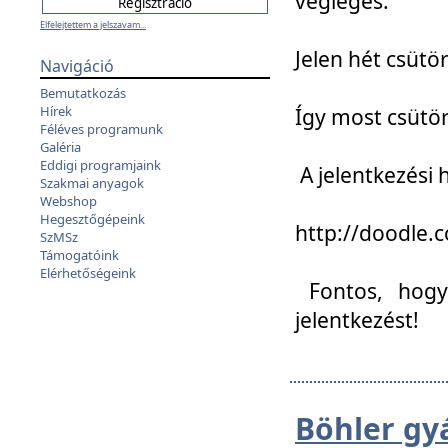
végleges:
Elfelejtettem a jelszavam...
Jelen hét csütör
Navigáció
Bemutatkozás
Hírek
Így most csütö
Féléves programunk
Galéria
Eddigi programjaink
A jelentkezési h
Szakmai anyagok
Webshop
Hegesztőgépeink
http://doodle
SzMSz
Támogatóink
Elérhetőségeink
Fontos, hogy 
jelentkezést!
Böhler gy