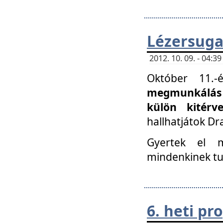
Lézersuga
2012. 10. 09. - 04:
Október 11.
megmunkálás 
külön kitér
hallhatjátok D
Gyertek el 
mindenkinek tu
6. heti p