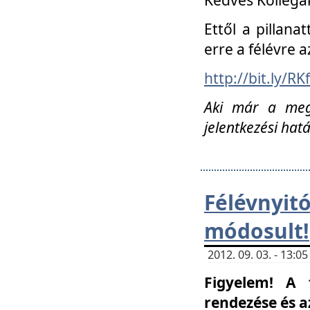
Ettől a pillana
erre a félévre a
http://bit.ly/RK
Aki már a megn
jelentkezési hat
Félévnyi
módosult!
2012. 09. 03. - 13:
Figyelem! A 
rendezése és 