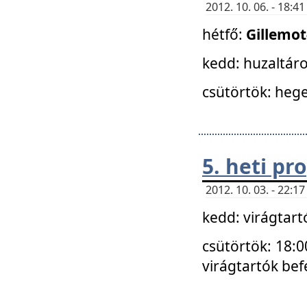
2012. 10. 06. - 18:
hétfő:
Gillemo
kedd: huzaltáro
csütörtök: hege
5. heti p
2012. 10. 03. - 22:
kedd: virágtar
csütörtök: 18:0
virágtartók bef