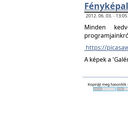
Fényképa
2012. 06. 03. - 13:
Minden kedv
programjainkró
https://picas
A képek a 'Galé
Kopirájt meg hasonlók -