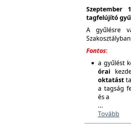
Szeptember 1
tagfelújító gy
A gyűlésre v
Szakosztályban
Fontos
:
a gyűlést 
órai
kezde
oktatást
t
a tagság f
és a
...
Tovább