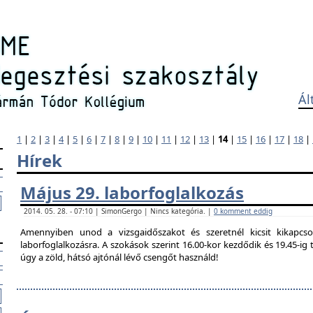
Ál
1
|
2
|
3
|
4
|
5
|
6
|
7
|
8
|
9
|
10
|
11
|
12
|
13
|
14
|
15
|
16
|
17
|
18
|
Hírek
Május 29. laborfoglalkozás
2014. 05. 28. - 07:10 | SimonGergo | Nincs kategória. |
0 komment eddig
Amennyiben unod a vizsgaidőszakot és szeretnél kicsit kikapcso
laborfoglalkozásra. A szokások szerint 16.00-kor kezdődik és 19.45-i
úgy a zöld, hátsó ajtónál lévő csengőt használd!