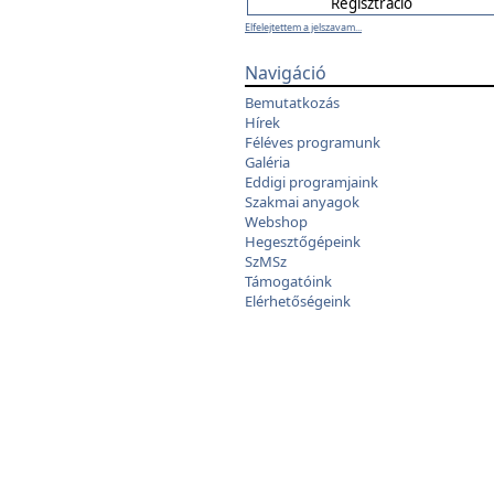
Elfelejtettem a jelszavam...
Navigáció
Bemutatkozás
Hírek
Féléves programunk
Galéria
Eddigi programjaink
Szakmai anyagok
Webshop
Hegesztőgépeink
SzMSz
Támogatóink
Elérhetőségeink