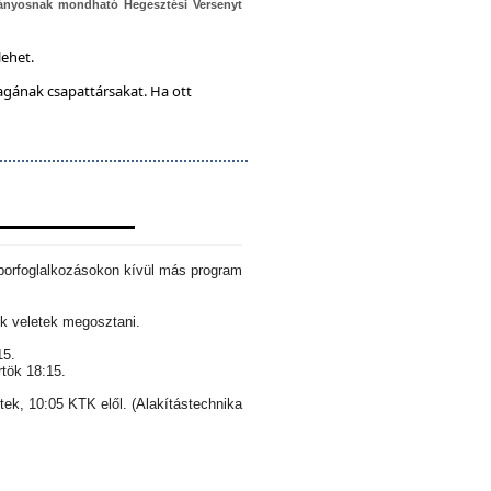
ányosnak mondható Hegesztési Versenyt
lehet.
magának csapattársakat. Ha ott
aborfoglalkozásokon kívül más program
k veletek megosztani.
15.
rtök 18:15.
ntek, 10:05 KTK elől. (Alakítástechnika