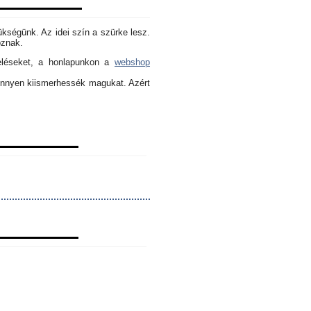
ükségünk. Az idei szín a szürke lesz.
oznak.
eléseket, a honlapunkon a
webshop
könnyen kiismerhessék magukat. Azért