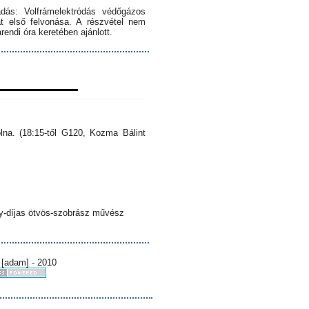
dás: Volfrámelektródás védőgázos
 első felvonása. A részvétel nem
endi óra keretében ajánlott.
lna. (18:15-től G120, Kozma Bálint
sy-díjas ötvös-szobrász művész
 [adam] - 2010