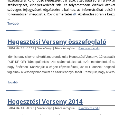
vizsgálatára. Különböző hegesztett varratok vizsgálata során a Wik
szélbeégését, elhelyezkedését stb. és folyamatosan értékeli azokat
szöveges feljegyzések rögzítésére alkalmas, az információkat belső
folyamatosan megosztja. Rövid ismertetés
itt
. Az előadás során a kés
...
Tovább
Hegesztési Verseny összefoglaló
2014. 04. 25. - 16:18 | SimonGergo | Nincs kategória. |
0 komment eddig
Idén is nagy sikerrel sikerült megrendezni a Hegesztési Versenyt. 12 csapat i
DUF, KF, OE). Támogatóink is szép számmal akadtak, ezért minden induló aj
nagy értékben. Köszönjük a cégek képviselőinek, az ATT tanszék dolgoz
tagjainak a versenyfeladatokat és azok lebonyolítását. Reméljük, hogy a ver
...
Tovább
Hegesztési Verseny 2014
2014. 04. 01. - 09:23 | SimonGergo | Nincs kategória. |
0 komment eddig