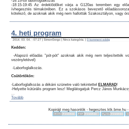
-16:15-től laborfoglalkozás
-18:15-19:45 Az érdeklődőket várja a G120as teremben egy előa
ívhegesztés témakörében. Ez a szokásos bevezető előadássorozat
kötelező, de azoknak akik még nem hallották Szakosztályon, vagy órar
4. heti program
2014. 03. 04. - 07:27 | SimonGergo | Nincs kategória. |
0 komment eddig
Kedden:
-Alapozó előadás "pót-pót" azoknak akik még nem teljesítették vo
vezényletével)
-Laborfoglalkozás.
Csütörtökön:
-Laborfoglalkozás a dékáni szünetre való tekintettel
ELMARAD
!
-Helyette kútúrális program lesz! Meglátogatjuk Percz János Munkác
...
Tovább
Kopirájt meg hasonlók - hegesztes.ktk.bme.hu -