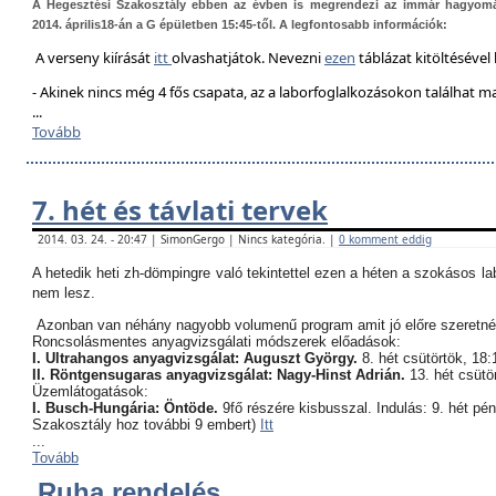
A Hegesztési Szakosztály ebben az évben is megrendezi az immár hagyom
2014. április18-án a G épületben 15:45-től. A legfontosabb információk:
A verseny kiírását
itt
olvashatjátok. Nevezni
ezen
táblázat kitöltésével 
- Akinek nincs még 4 fős csapata, az a laborfoglalkozásokon találhat 
...
Tovább
7. hét és távlati tervek
2014. 03. 24. - 20:47 | SimonGergo | Nincs kategória. |
0 komment eddig
A hetedik heti zh-dömpingre való tekintettel ezen a héten a szokásos l
nem lesz.
Azonban van néhány nagyobb volumenű program amit jó előre szeretné
Roncsolásmentes anyagvizsgálati módszerek előadások:
I. Ultrahangos anyagvizsgálat: Auguszt György.
8. hét csütörtök, 18:
II. Röntgensugaras anyagvizsgálat: Nagy-Hinst Adrián.
13. hét csütö
Üzemlátogatások:
I. Busch-Hungária: Öntöde.
9fő részére kisbusszal. Indulás: 9. hét pé
Szakosztály hoz további 9 embert)
Itt
...
Tovább
Ruha rendelés