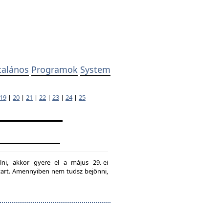
talános
Programok
System
19
|
20
|
21
|
22
|
23
|
24
|
25
lni, akkor gyere el a május 29.-ei
g tart. Amennyiben nem tudsz bejönni,