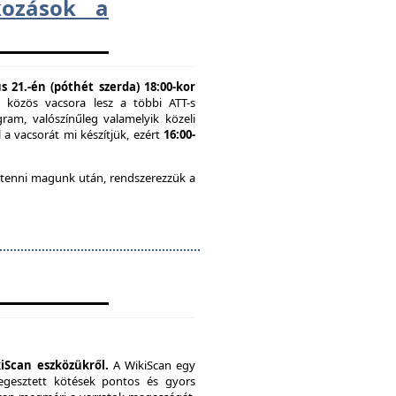
lkozások a
 21.-én (póthét szerda) 18:00-kor
n közös vacsora lesz a többi ATT-s
ram, valószínűleg valamelyik közeli
 a vacsorát mi készítjük, ezért
16:00-
 tenni magunk után, rendszerezzük a
iScan eszközükről.
A WikiScan egy
hegesztett kötések pontos és gyors