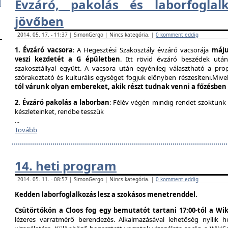
Évzáró, pakolás és laborfogla​
jövőben
2014. 05. 17. - 11:37 | SimonGergo | Nincs kategória. |
0 komment eddig
1. Évzáró vacsora
: A Hegesztési Szakosztály évzáró vacsorája
május
veszi kezdetét a G épületben
. Itt rövid évzáró beszédek utá
szakosztállyal együtt. A vacsora után egyénileg választható a prog
szórakoztató és kulturális egységet fogjuk előnyben részesíteni.Mivel
tól várunk olyan embereket, akik részt tudnak venni a főzésben
2. Évzáró pakolás a laborban
: Félév végén mindig rendet szoktunk
készleteinket, rendbe tesszük
...
Tovább
14. heti program
2014. 05. 11. - 08:57 | SimonGergo | Nincs kategória. |
0 komment eddig
Kedden laborfoglalkozás lesz a szokásos menetrenddel.
Csütörtökön a Cloos fog egy bemutatót tartani 17:00-tól a Wik
lézeres varratmérő berendezés. Alkalmazásával lehetőség nyílik 