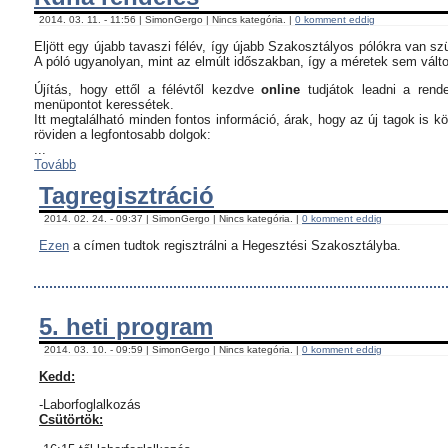
2014. 03. 11. - 11:56 | SimonGergo | Nincs kategória. |
0 komment eddig
Eljött egy újabb tavaszi félév, így újabb Szakosztályos pólókra van sz
A póló ugyanolyan, mint az elmúlt időszakban, így a méretek sem vált
Újítás, hogy ettől a félévtől kezdve
online
tudjátok leadni a rend
menüpontot keressétek.
Itt megtalálható minden fontos információ, árak, hogy az új tagok is 
röviden a legfontosabb dolgok:
...
Tovább
Tagregisztráció
2014. 02. 24. - 09:37 | SimonGergo | Nincs kategória. |
0 komment eddig
Ezen
a címen tudtok regisztrálni a Hegesztési Szakosztályba.
5. heti program
2014. 03. 10. - 09:59 | SimonGergo | Nincs kategória. |
0 komment eddig
Kedd:
-Laborfoglalkozás
Csütörtök: