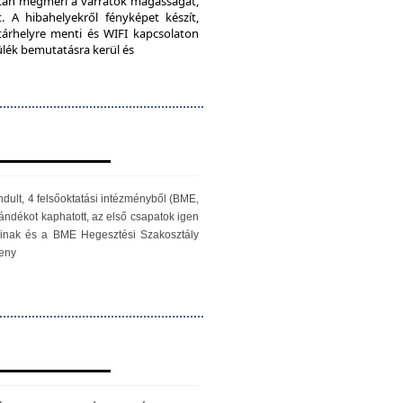
iScan megméri a varratok magasságát,
. A hibahelyekről fényképet készít,
 tárhelyre menti és WIFI kapcsolaton
zülék bemutatásra kerül és
ndult, 4 felsőoktatási intézményből (BME,
ándékot kaphatott, az első csapatok igen
óinak és a BME Hegesztési Szakosztály
seny