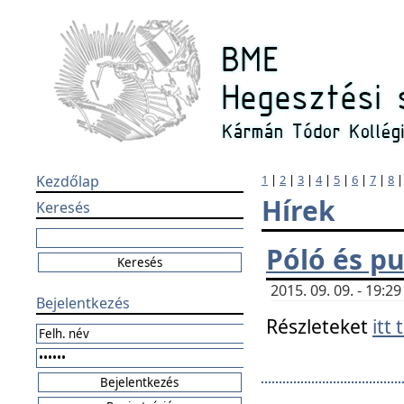
Kezdőlap
1
|
2
|
3
|
4
|
5
|
6
|
7
|
8
Hírek
Keresés
Póló és pu
2015. 09. 09. - 19:
Bejelentkezés
Részleteket
itt 