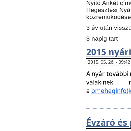
Nyitó Ankét cím
Hegesztési Nyá
közreműködésé
3 év után vissz
3 napig tart
2015 nyári
2015. 05. 26. - 09:
A nyár további
valakinek
a
bmeheginfo(k
Évzáró és