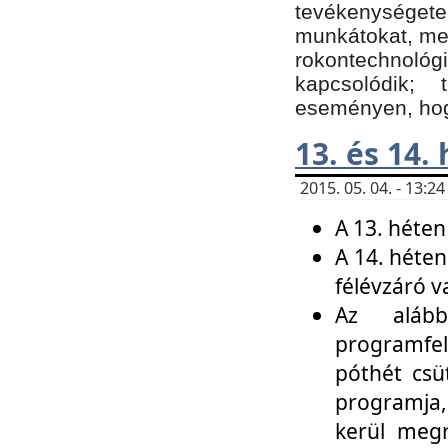
tevékenységet
munkátokat, me
rokontechnoló
kapcsolódik;
eseményen, hogy
13. és 14.
2015. 05. 04. - 13:
A 13. héten
A 14. héten
félévzáró v
Az alább
programfel
póthét csü
programja,
kerül meg