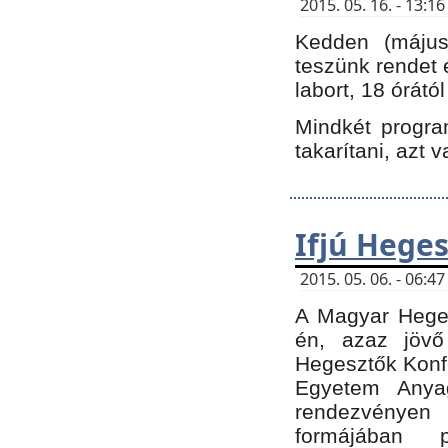
2015. 05. 16. - 13:
Kedden (május 
teszünk rendet 
labort, 18 órátó
Mindkét program
takarítani, azt 
Ifjú Hege
2015. 05. 06. - 06:
A Magyar Heges
én, azaz jövő
Hegesztők Konfe
Egyetem Anyag
rendezvén
formájában 