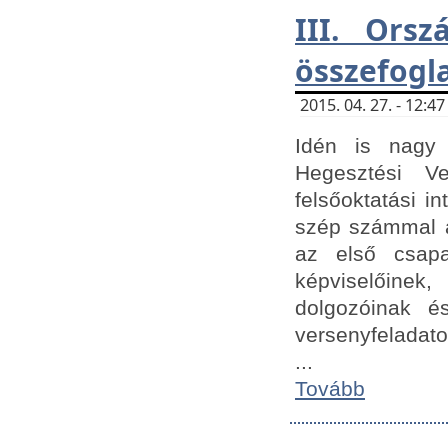
III. Orsz
összefogl
2015. 04. 27. - 12:
Idén is nagy 
Hegesztési Ve
felsőoktatási 
szép számmal a
az első csap
képviselőine
dolgozóinak é
versenyfeladato
...
Tovább