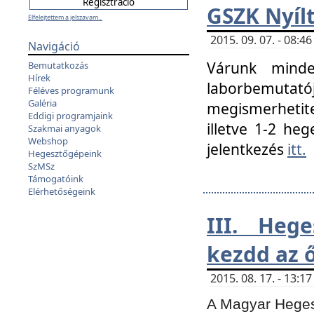
GSZK Nyíl
Elfelejtettem a jelszavam...
2015. 09. 07. - 08:
Navigáció
Várunk minde
Bemutatkozás
Hírek
laborbemutató
Féléves programunk
Galéria
megismerhetite
Eddigi programjaink
illetve 1-2 heg
Szakmai anyagok
Webshop
jelentkezés
itt.
Hegesztőgépeink
SzMSz
Támogatóink
Elérhetőségeink
III. Heg
kezdd az ő
2015. 08. 17. - 13:
A Magyar Hegesz