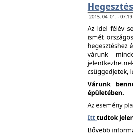
Hegesztés
2015. 04. 01. - 07:
Az idei félév 
ismét országos
hegesztéshez é
várunk mind
jelentkezhe
csüggedjetek, l
Várunk benne
épületében.
Az esemény pla
Itt
tudtok jele
Bővebb informá