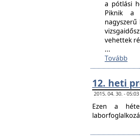
a pótlási h
Piknik a 
nagyszerű 
vizsgaidő
vehettek ré
...
Tovább
12. heti 
2015. 04. 30. - 05:
Ezen a héte
laborfoglalkozá