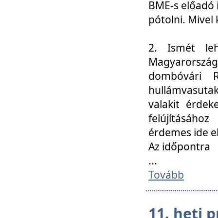
BME-s előadó i
pótolni. Mivel 
2. Ismét le
Magyarország
dombóvári R
hullámvasuta
valakit érdek
felújításáh
érdemes ide el
Az időpontra
...
Tovább
11. heti