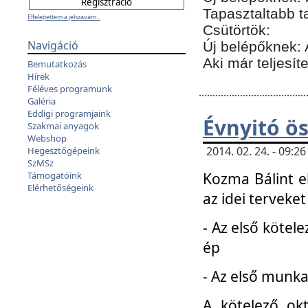
Tapasztaltabb t
Elfelejtettem a jelszavam...
Csütörtök:
Navigáció
Új belépőknek: 
Aki már teljesít
Bemutatkozás
Hírek
Féléves programunk
Galéria
Eddigi programjaink
Évnyitó ö
Szakmai anyagok
Webshop
2014. 02. 24. - 09:
Hegesztőgépeink
SzMSz
Kozma Bálint el
Támogatóink
Elérhetőségeink
az idei terveket
- Az első kötele
ép
- Az első munka
A kötelező ok