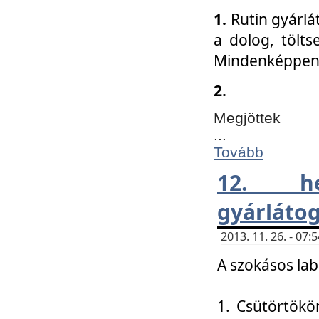
1.
Rutin gyárlá
a dolog, tölts
Mindenképpen 
2.
Megjöttek
...
Tovább
12. h
gyárlátog
2013. 11. 26. - 07
A szokásos lab
1. Csütörtökö