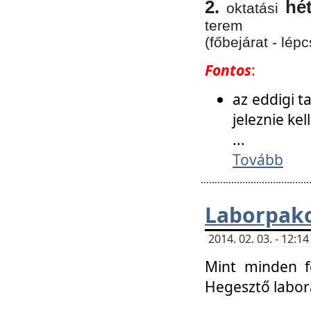
2.
hé
oktatási
terem
(főbejárat - lépc
Fontos
:
az eddigi 
jeleznie ke
...
Tovább
Laborpako
2014. 02. 03. - 12:
Mint minden f
Hegesztő labor