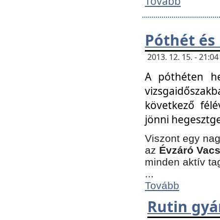
Tovább
Póthét és
2013. 12. 15. - 21:
A póthéten he
vizsgaidőszak
következő félé
jönni hegesztge
Viszont egy nag
az
Évzáró Vacs
minden aktív ta
...
Tovább
Rutin gyá