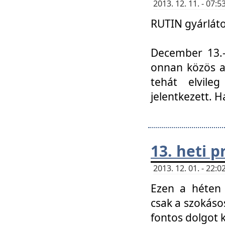
2013. 12. 11. - 07
RUTIN gyárláto
December 13.-á
onnan közös a
tehát elvile
jelentkezett. H
13. heti 
2013. 12. 01. - 22
Ezen a héten
csak a szokáso
fontos dolgot 