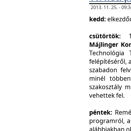
2013. 11. 25. - 09
kedd:
elkezdő
csütörtök:
Májlinger Ko
Technológia 
felépítéséről,
szabadon felv
minél többen
szakosztály m
vehettek fel.
péntek:
Remél
programról, a
alábbiakban ol