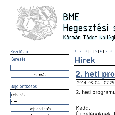
Kezdőlap
1
|
2
|
3
|
4
|
5
|
6
|
7
|
8
Hírek
Keresés
2. heti p
2014. 03. 04. - 07:
Bejelentkezés
2. heti program
Kedd:
Új belépőknek: 