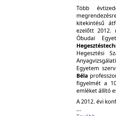
Több évtize
megrendezésr
kitekintésű á
ezelőtt 2012.
Óbudai Egy
Hegesztéstechn
Hegesztési Sz
Anyagvizsgála
Egyetem szerv
Béla
professzor
figyelmét a 10
emléket állító
A 2012. évi ko
...