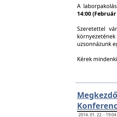
A laborpakolá
14:00 (Február
Szeretettel vá
környezetének
uzsonnázunk eg
Kérek mindenki
Megkezd
Konferenc
2014. 01. 22. - 19: