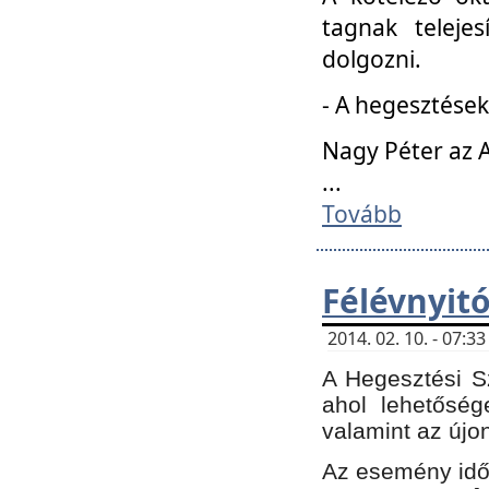
tagnak teleje
dolgozni.
- A hegesztések
Nagy Péter az A
...
Tovább
Félévnyit
2014. 02. 10. - 07:
A Hegesztési Sz
ahol lehetőség
valamint az újo
Az esemény időp