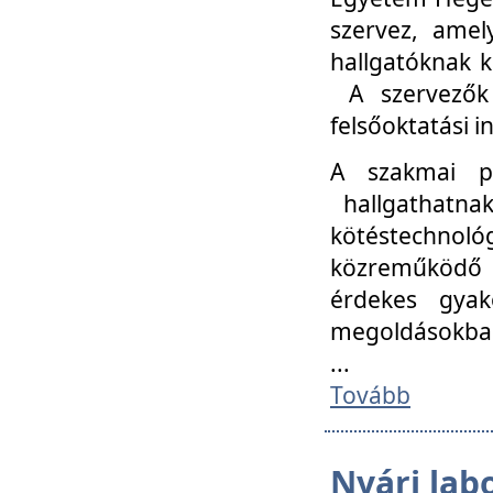
szervez, amel
hallgatóknak k
A szervezők
felsőoktatási 
A szakmai p
hallgathatna
kötéstechnológ
közreműködő i
érdekes gyak
megoldásokba
...
Tovább
Nyári lab