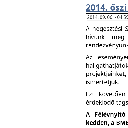
2014. őszi
2014. 09. 06. - 04
A hegesztési 
hívunk meg 
rendezvényünk
Az eseménye
hallgathatjáto
projektjeink
ismertetjük.
Ezt követően 
érdeklődő tag
A Félévnyitó
kedden, a BME