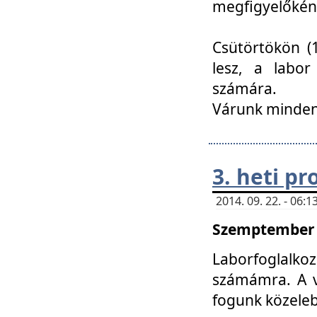
megfigyelőkén
Csütörtökön (1
lesz, a labor
számára.
Várunk mindenk
3. heti p
2014. 09. 22. - 06
Szemptember 2
Laborfoglalk
számámra. A ve
fogunk közele