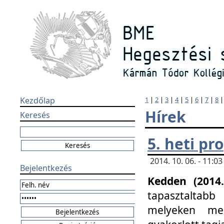
Kezdőlap
1
|
2
|
3
|
4
|
5
|
6
|
7
|
8
Hírek
Keresés
5. heti p
2014. 10. 06. - 11:
Bejelentkezés
Kedden (2014.
tapasztaltabb
melyeken meg