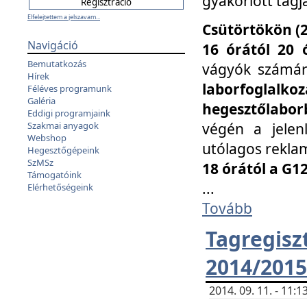
gyakorlott tagj
Elfelejtettem a jelszavam...
Csütörtökön (2
Navigáció
16 órától 20 
Bemutatkozás
vágyók számá
Hírek
laborfoglal
Féléves programunk
Galéria
hegesztőlaborb
Eddigi programjaink
végén a jelenl
Szakmai anyagok
Webshop
utólagos reklam
Hegesztőgépeink
SzMSz
18 órától a G1
Támogatóink
...
Elérhetőségeink
Tovább
Tagreg
2014/2015
2014. 09. 11. - 11