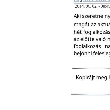
2014. 06. 02. - 08
Aki szeretne ny
magát az aktuá
hét foglalkozás
az előtte való 
foglalkozás n
bejönni felesle
Kopirájt meg 