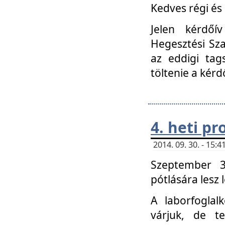
Kedves régi és 
Jelen kérdőí
Hegesztési Sza
az eddigi tag
töltenie a kérd
4. heti p
2014. 09. 30. - 15
Szeptember 3
pótlására lesz
A laborfoglal
várjuk, de t