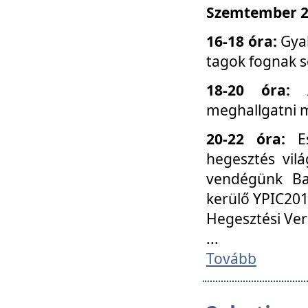
Szemtember 25
16-18 óra:
Gyak
tagok fognak s
18-20 óra:
meghallgatni m
20-22 óra:
Es
hegesztés vilá
vendégünk Ba
kerülő YPIC201
Hegesztési Ver
...
Tovább