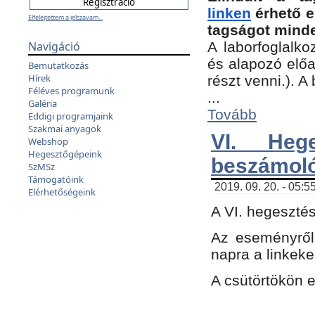
linken
érhető e
Elfelejtettem a jelszavam...
tagságot minde
Navigáció
A laborfoglalko
és alapozó előa
Bemutatkozás
Hírek
részt venni.). 
Féléves programunk
...
Galéria
Tovább
Eddigi programjaink
Szakmai anyagok
VI. Heg
Webshop
Hegesztőgépeink
beszámol
SzMSz
Támogatóink
2019. 09. 20. - 05:5
Elérhetőségeink
A VI. hegeszté
Az eseményről
napra a linkeke
A csütörtökön 