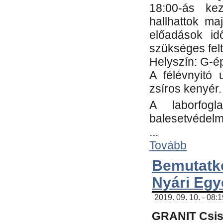
18:00-ás kez
hallhattok ma
előadások id
szükséges fel
Helyszín: G-ép
A félévnyitó 
zsíros kenyér.
A laborfogl
balesetvédelm
...
Tovább
Bemutatk
Nyári Egy
2019. 09. 10. - 08:
GRANIT Csis