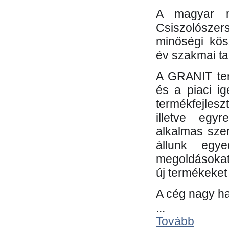
A magyar m
Csiszolósze
minőségi kös
év szakmai tap
A GRANIT ter
és a piaci i
termékfejles
illetve egy
alkalmas sze
állunk egye
megoldásokat
új termékeket 
A cég nagy ha
...
Tovább