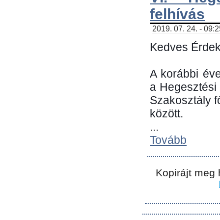
felhívás
2019. 07. 24. - 09:
Kedves Érdek
A korábbi év
a Hegesztési
Szakosztály 
között.
...
Tovább
Kopirájt meg 