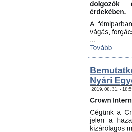
dolgozók 
érdekében.
A fémiparba
vágás, forgác
...
Tovább
Bemutatk
Nyári Egy
2019. 08. 31. - 18:
Crown Interna
Cégünk a Cro
jelen a haz
kizárólagos m