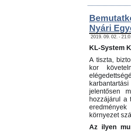
Bemutatk
Nyári Egy
2019. 09. 02. - 21:
KL-System Kf
A tiszta, bi
kor követe
elégedettség
karbantartás
jelentősen m
hozzájárul a
eredmények e
környezet sz
Az ilyen mu