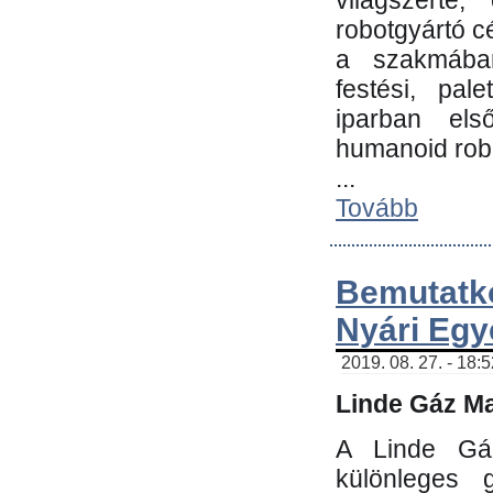
világszerte
robotgyártó c
a szakmában:
festési, pale
iparban els
humanoid robo
...
Tovább
Bemutatk
Nyári Egy
2019. 08. 27. - 18:
Linde Gáz Ma
A Linde Gáz
különleges 