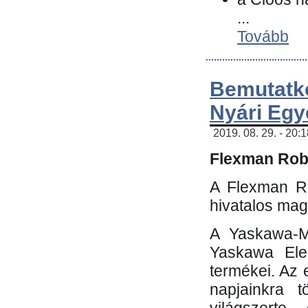
...
Tovább
Bemutatk
Nyári Egy
2019. 08. 29. - 20:
Flexman Robo
A Flexman Ro
hivatalos mag
A Yaskawa-Mo
Yaskawa Elec
termékei. Az e
napjainkra t