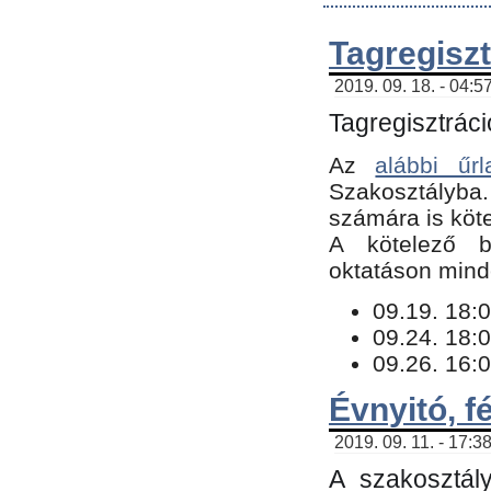
Tagregiszt
2019. 09. 18. - 04:5
Tagregisztráci
Az
alábbi űrl
Szakosztályba.
számára is köte
​A kötelező b
oktatáson minde
09.19. 18:0
09.24. 18:0
09.26. 16:0
Évnyitó, f
2019. 09. 11. - 17:3
A szakosztál