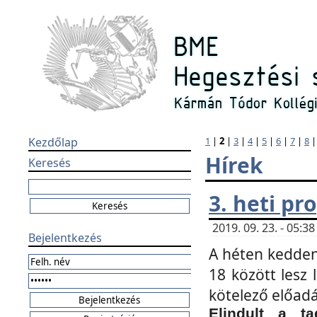
Kezdőlap
1
|
2
|
3
|
4
|
5
|
6
|
7
|
8
Hírek
Keresés
3. heti p
2019. 09. 23. - 05:
Bejelentkezés
A héten kedden
18 között lesz 
kötelező előad
Elindult a ta