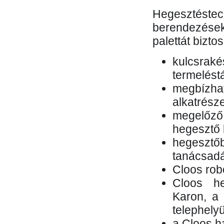
Hegesztés
berendezések 
palettát bizto
kulcsr
termelés
megbízh
alkatrésze
megelőző
hegesztő 
hegesztő
tanácsad
Cloos rob
Cloos he
Karon, a 
telephely
a Cloos h