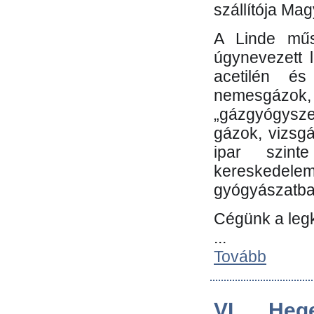
szállítója Ma
A Linde műs
úgynevezett 
acetilén és
nemesgáz
„gázgyógysze
gázok, vizsg
ipar szin
kereskedele
gyógyászatb
Cégünk a leg
...
Tovább
VI. Heg