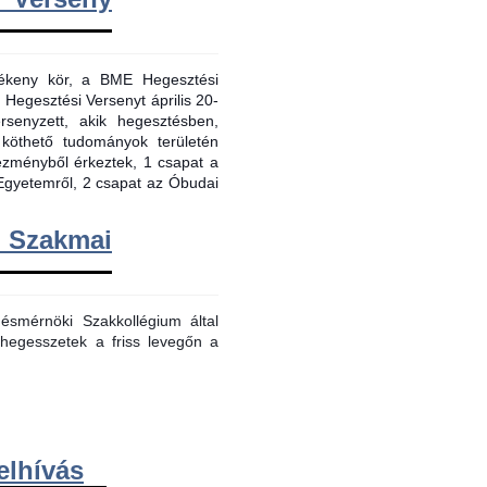
evékeny kör, a BME Hegesztési
 Hegesztési Versenyt április 20-
senyzett, akik hegesztésben,
 köthető tudományok területén
tézményből érkeztek, 1 csapat a
Egyetemről, 2 csapat az Óbudai
m Szakmai
smérnöki Szakkollégium által
hegesszetek a friss levegőn a
elhívás