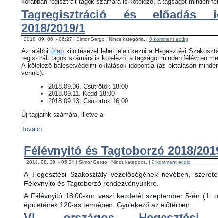
korábban regisztrált tagok számára is kötelező, a tagságot minden fél
Tagregisztráció és előadás i
2018/2019/1
2018. 09. 06. - 06:27 | SimonGergo | Nincs kategória. |
0 komment eddig
Az alábbi
űrlap
kitöltésével lehet jelentkezni a Hegesztési Szakosztá
regisztrált tagok számára is kötelező, a tagságot minden félévben meg
​A kötelező balesetvédelmi oktatások időpontja (az oktatáson minde
vennie):
​2018.09.06. Csütrötök 18:00
2018.09.11. Kedd 18:00
2018.09.13. Csütörtök 16:00
Új tagjaink számára, illetve a
...
Tovább
Félévnyitó és Tagtoborzó 2018/201
2018. 08. 30. - 05:24 | SimonGergo | Nincs kategória. |
0 komment eddig
A Hegesztési Szakosztály vezetőségének nevében, szerete
Félévnyitó és Tagtoborzó rendezvényünkre.
A Félévnyitó 18:00-kor veszi kezdetét szeptember 5-én (1. 
épületének 120-as termében. Gyülekező az előtérben.
VI. országos Hegesztési 