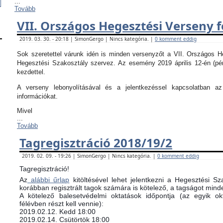
...
Tovább
VII. Országos Hegesztési Verseny f
2019. 03. 30. - 20:18 | SimonGergo | Nincs kategória. |
0 komment eddig
Sok szeretettel várunk idén is minden versenyzőt a VII. Országos 
Hegesztési Szakosztály szervez. Az esemény 2019 április 12-én (pé
kezdettel.
A verseny lebonyolításával és a jelentkezéssel kapcsolatban 
információkat.
Mivel
...
Tovább
Tagregisztráció 2018/19/2
2019. 02. 09. - 19:26 | SimonGergo | Nincs kategória. |
0 komment eddig
Tagregisztráció!
Az
alábbi űrlap
kitöltésével lehet jelentkezni a Hegesztési Sz
korábban regisztrált tagok számára is kötelező, a tagságot minde
​A kötelező balesetvédelmi oktatások időpontja (az egyik 
félévben részt kell vennie):
​2019.02.12. Kedd 18:00
2019.02.14. Csütörtök 18:00