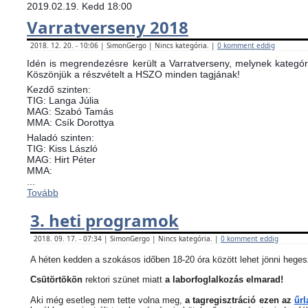
2019.02.19. Kedd 18:00
Varratverseny 2018
2018. 12. 20. - 10:06 | SimonGergo | Nincs kategória. |
0 komment eddig
Idén is megrendezésre került a Varratverseny, melynek kategóri
Köszönjük a részvételt a HSZO minden tagjának!
Kezdő szinten:
TIG: Langa Júlia
MAG: Szabó Tamás
MMA: Csík Dorottya
Haladó szinten:
TIG: Kiss László
MAG: Hirt Péter
MMA:
...
Tovább
3. heti programok
2018. 09. 17. - 07:34 | SimonGergo | Nincs kategória. |
0 komment eddig
A héten kedden a szokásos időben 18-20 óra között lehet jönni heges
Csütörtökön
rektori szünet miatt
a laborfoglalkozás elmarad!
Aki még esetleg nem tette volna meg,
a tagregisztráció ezen az
űrl