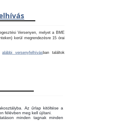
elhívás
Hegesztési Versenyen, melyet a BME
nteken) kerül megrendezésre 15 órai
az
alábbi versenyfelhívás
ban találtok
akosztályba. Az űrlap kitöltése a
n félévben meg kell újítani.
oktatáson minden tagnak minden