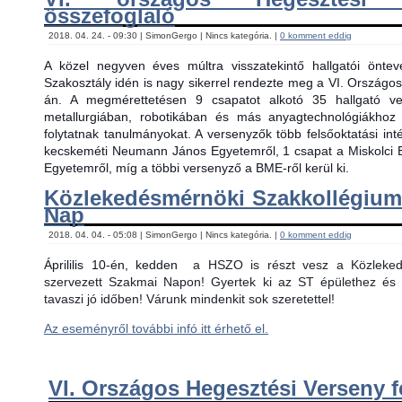
összefoglaló
2018. 04. 24. - 09:30 | SimonGergo | Nincs kategória. |
0 komment eddig
A közel negyven éves múltra visszatekintő hallgatói önt
Szakosztály idén is nagy sikerrel rendezte meg a VI. Országos
án. A megmérettetésen 9 csapatot alkotó 35 hallgató ver
metallurgiában, robotikában és más anyagtechnológiákhoz
folytatnak tanulmányokat. A versenyzők több felsőoktatási in
kecskeméti Neumann János Egyetemről, 1 csapat a Miskolci 
Egyetemről, míg a többi versenyző a BME-ről kerül ki.
Közlekedésmérnöki Szakkollégiu
Nap
2018. 04. 04. - 05:08 | SimonGergo | Nincs kategória. |
0 komment eddig
Áprililis 10-én, kedden
a HSZO is részt vesz a Közlekedé
szervezett Szakmai Napon! Gyertek ki az ST épülethez és 
tavaszi jó időben! Várunk mindenkit sok szeretettel!
Az eseményről további infó itt érhető el.
VI. Országos Hegesztési Verseny f