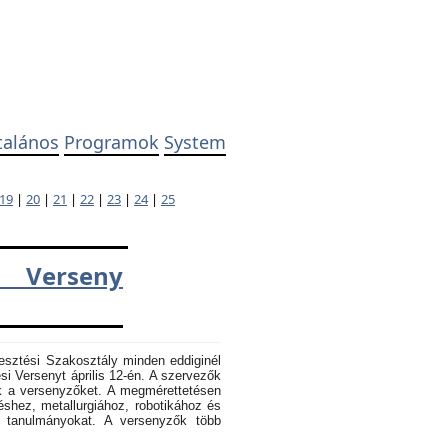
talános
Programok
System
19
|
20
|
21
|
22
|
23
|
24
|
25
 Verseny
esztési Szakosztály minden eddiginél
 Versenyt április 12-én. A szervezők
k a versenyzőket. A megmérettetésen
éshez, metallurgiához, robotikához és
k tanulmányokat. A versenyzők több