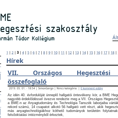
Ál
1
|
2
|
3
|
4
|
5
|
6
|
7
|
8
|
9
|
10
|
11
|
12
|
13
|
14
|
15
|
16
|
17
|
18
|
Hírek
VII. Országos Hegesztési
összefoglaló
2019. 05. 01. - 18:54 | SimonGergo | Nincs kategória. |
0 komment eddig
Az idén 40. évfordulóját ünneplő hallgatói öntevékeny kör, a BME Heg
nagyobb érdeklődéssel övezve rendezte meg a VII. Országos Hegesztési
a BME-n az Anyagtudomány és Technológia Tanszék laborjaiba vártá
rekord számú, 14 csapatot alkotó 56 hallgató vett részt, akik hegeszt
más anyagtechnológiákhoz köthető tudományok területén folytatna
felsőoktatási intézményből érkeztek,