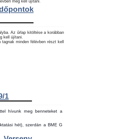
évben meg kell újítani.
dőpontok
lyba. Az űrlap kitöltése a korábban
 kell újítani.
n tagnak minden félévben részt kell
9/1
ttel hívunk meg benneteket a
oktatási hét), szerdán a BME G
Verseny