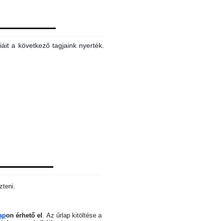
áit a következő tagjaink nyerték.
zteni.
ap
on érhető el
.
Az űrlap kitöltése a