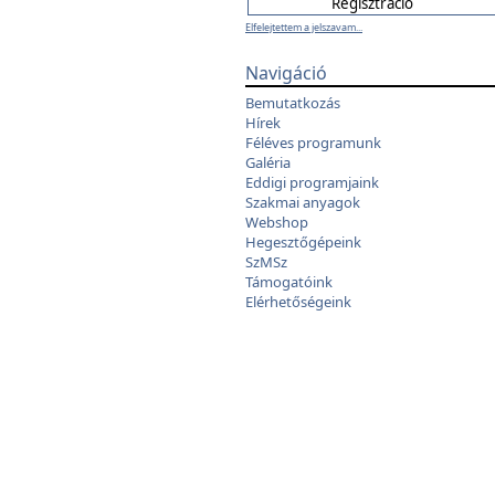
Elfelejtettem a jelszavam...
Navigáció
Bemutatkozás
Hírek
Féléves programunk
Galéria
Eddigi programjaink
Szakmai anyagok
Webshop
Hegesztőgépeink
SzMSz
Támogatóink
Elérhetőségeink