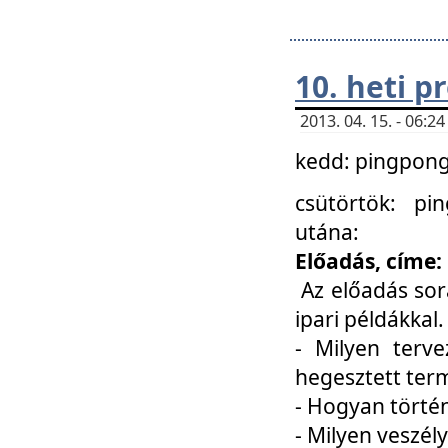
10. heti 
2013. 04. 15. - 06:
kedd: pingpong 
csütörtök: pi
utána:
Előadás, címe:
Az előadás sor
ipari példákkal
- Milyen terve
hegesztett ter
- Hogyan törté
- Milyen veszély