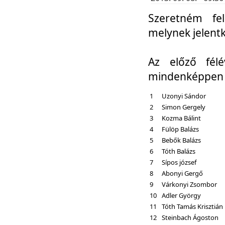
Szeretném fel
melynek jelent
Az előző fél
mindenképpen a
1
Uzonyi Sándor
2
Simon Gergely
3
Kozma Bálint
4
Fülöp Balázs
5
Bebők Balázs
6
Tóth Balázs
7
Sípos józsef
8
Abonyi Gergő
9
Várkonyi Zsombor
10
Adler György
11
Tóth Tamás Krisztián
12
Steinbach Ágoston