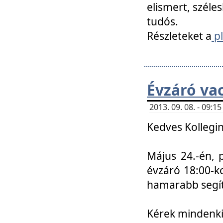
elismert, széle
tudós.
Részleteket a
pl
Évzáró va
2013. 09. 08. - 09:
Kedves Kollegin
Május 24.-én, 
évzáró 18:00-ko
hamarabb segít
Kérek mindenkit