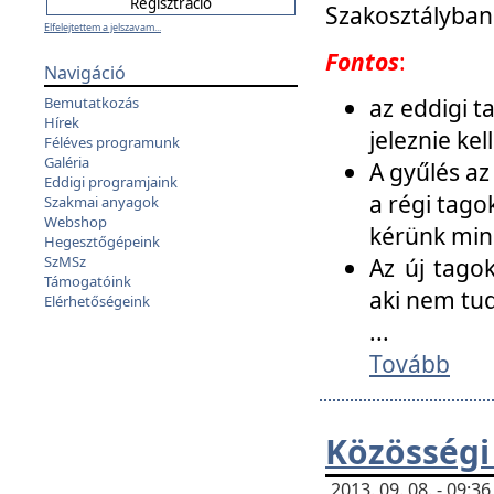
Szakosztályban
Elfelejtettem a jelszavam...
Fontos
:
Navigáció
az eddigi 
Bemutatkozás
Hírek
jeleznie ke
Féléves programunk
Galéria
A gyűlés az
Eddigi programjaink
a régi tago
Szakmai anyagok
Webshop
kérünk min
Hegesztőgépeink
SzMSz
Az új tago
Támogatóink
aki nem tud
Elérhetőségeink
...
Tovább
Közösségi
2013. 09. 08. - 09: