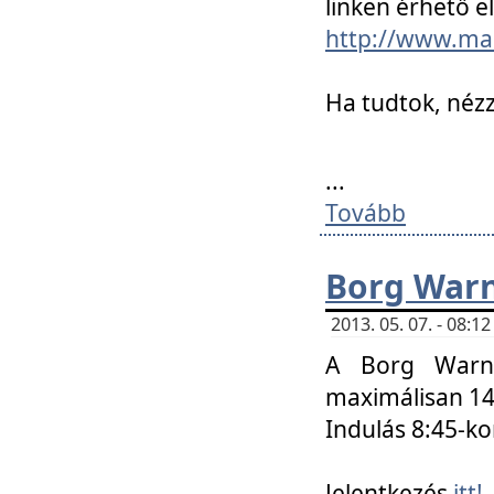
linken érhető el
http://www.mac
Ha tudtok, nézz
...
Tovább
Borg Warn
2013. 05. 07. - 08:
A Borg Warne
maximálisan 14 
Indulás 8:45-ko
Jelentkezés
itt!