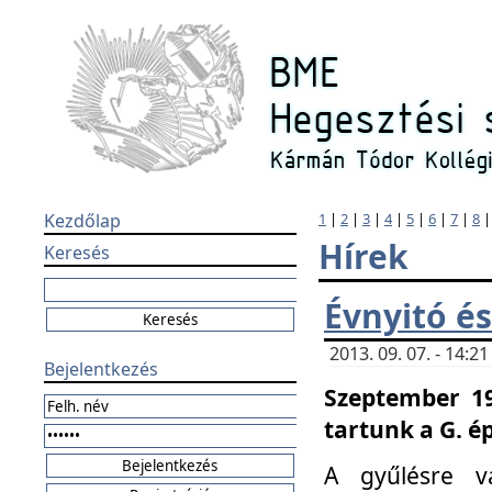
Kezdőlap
1
|
2
|
3
|
4
|
5
|
6
|
7
|
8
Hírek
Keresés
Évnyitó és
2013. 09. 07. - 14:
Bejelentkezés
Szeptember 19
tartunk a G. é
A gyűlésre v