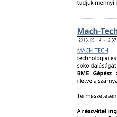
tudjuk mennyi k
Mach-Tech 
2013. 05. 14. - 12:
MACH-TECH
technológiai és
sokoldalúságát
BME Gépész S
illetve a szárn
Természetesen
A
részvétel in