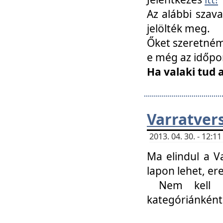
Az alábbi szav
jelölték meg.
Őket szeretném 
e még az időpo
Ha valaki tud 
Varratver
2013. 04. 30. - 12:
Ma elindul a V
lapon lehet, er
Nem kell mi
kategóriánként 