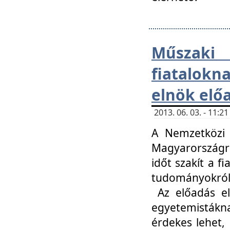
Műsza
fiatalokn
elnök elő
2013. 06. 03. - 11:
A Nemzetközi 
Magyarországr
időt szakít a f
tudományokról 
Az előadás el
egyetemisták
érdekes lehet,