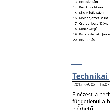
13
Bebesi Ádám
14
Kiss Attila István
15
Kiss Mihály Dávid
16
Molnár József Bálint
17
Csurgai József Dávid
18
Koncz Gergő
19
Kádár- Németh Jáno
20
Rév Tamás
Technikai
2013. 09. 02. - 15:
Elnézést a tec
függetlenül a 
elérhető.