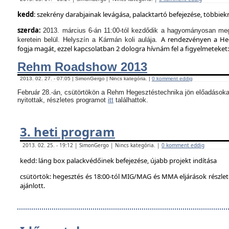
kedd
: szekrény darabjainak levágása, palacktartó befejezése, többie
szerda:
2013. március 6-án 11:00-tól kezdődik a hagyományosan meg
A rendezvényen a Hege
keretein belül. Helyszín a Kármán koli aulája.
fogja magát, ezzel kapcsolatban 2 dologra hívnám fel a figyelmeteket:
Rehm Roadshow 2013
2013. 02. 27. - 07:05 | SimonGergo | Nincs kategória. |
0 komment eddig
Február 28.-án, csütörtökön a Rehm Hegesztéstechnika jön előadásoka
nyitottak, részletes programot
itt
találhattok.
3. heti program
2013. 02. 25. - 19:12 | SimonGergo | Nincs kategória. |
0 komment eddig
kedd: láng box palackvédőinek befejezése, újabb projekt indítása
csütörtök: hegesztés és 18:00-tól MIG/MAG és MMA eljárások részle
ajánlott.