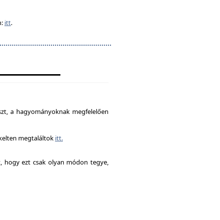
n:
itt
.
észt, a hagyományoknak megfelelően
ékelten megtaláltok
itt.
it, hogy ezt csak olyan módon tegye,