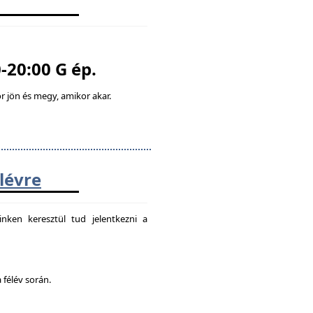
-20:00 G ép.
 jön és megy, amikor akar.
élévre
nken keresztül tud jelentkezni a
 félév során.