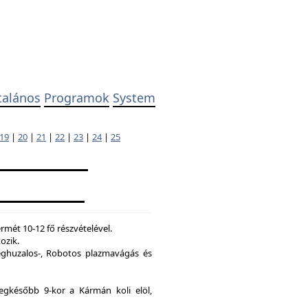
talános
Programok
System
19
|
20
|
21
|
22
|
23
|
24
|
25
mét 10-12 fő részvételével.
ozik.
ghuzalos-, Robotos plazmavágás és
legkésőbb 9-kor a Kármán koli elöl,