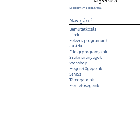
Elfelejtettem a jelszavam...
Navigáció
Bemutatkozás
Hírek
Féléves programunk
Galéria
Eddigi programjaink
Szakmai anyagok
Webshop
Hegesztőgépeink
SzMSz
Támogatóink
Elérhetőségeink