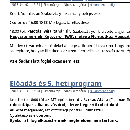
2013. 04. 02. - 13:24 | SimonGergo | Nincs kategória. |
0 komment eddig
Kedd: Áramlástan Szakosztálynak állvány befejezése
Csütörtök: 16:00-18:00 Mérlegasztal elkezdése
18:00-tól:
Palotás Béla tanár úr,
Szakosztályunk alapító atyja, t
Hegesztőmérnöki Képzésről (IWE), illetve a Nemzetközi Hegesztés
Mindenkit várunk akit érdekel a Hegesztőmérnöki szakma, hogy mi
szerepköre, hogyan illeszkedik az üzemi termelésbe. Helyszín az MT ép
Az előadás alatt foglalkozás nem lesz!
Előadás és 5. heti program
2013. 03. 10. - 19:58 | SimonGergo | Nincs kategória. |
0 komment eddig
Kedd este 18:00-tól az MT épületben
dr. Farkas Attila
(Flexman Ro
robotok ipari alkalmazásairól, illetve hegesztő robotok
ról.
Aki este megjelenik, azt közösségi ponttal jutalmazzuk.
Gyülekező az előtérben.
Gyakorlati foglalkozást ennek megfelelően nem tartunk.