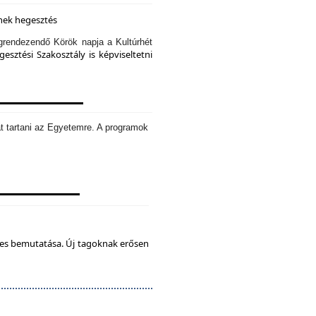
knek hegesztés
rendezendő Körök napja a Kultúrhét
sztési Szakosztály is képviseltetni
t tartani az Egyetemre. A programok
tes bemutatása. Új tagoknak erősen