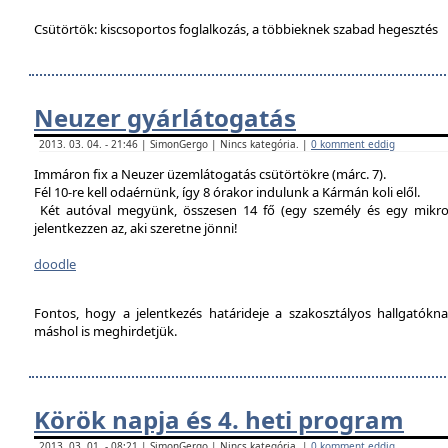
Csütörtök: kiscsoportos foglalkozás, a többieknek szabad hegesztés
Neuzer gyárlátogatás
2013. 03. 04. - 21:46 | SimonGergo | Nincs kategória. |
0 komment eddig
Immáron fix a Neuzer üzemlátogatás csütörtökre (márc. 7).
Fél 10-re kell odaérnünk, így 8 órakor indulunk a Kármán koli elől.
Két autóval megyünk, összesen 14 fő (egy személy és egy mikro
jelentkezzen az, aki szeretne jönni!
doodle
Fontos, hogy a jelentkezés határideje a szakosztályos hallgatókn
máshol is meghirdetjük.
Körök napja és 4. heti program
2013. 03. 01. - 08:21 | SimonGergo | Nincs kategória. |
0 komment eddig