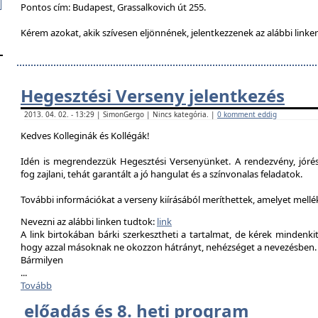
Pontos cím: Budapest, Grassalkovich út 255.
Kérem azokat, akik szívesen eljönnének, jelentkezzenek az alábbi linke
Hegesztési Verseny jelentkezés
2013. 04. 02. - 13:29 | SimonGergo | Nincs kategória. |
0 komment eddig
Kedves Kolleginák és Kollégák!
Idén is megrendezzük Hegesztési Versenyünket. A rendezvény, jór
fog zajlani, tehát garantált a jó hangulat és a színvonalas feladatok.
További információkat a verseny kiírásából meríthettek, amelyet mell
Nevezni az alábbi linken tudtok:
link
A link birtokában bárki szerkesztheti a tartalmat, de kérek mindenk
hogy azzal másoknak ne okozzon hátrányt, nehézséget a nevezésben.
Bármilyen
...
Tovább
előadás és 8. heti program