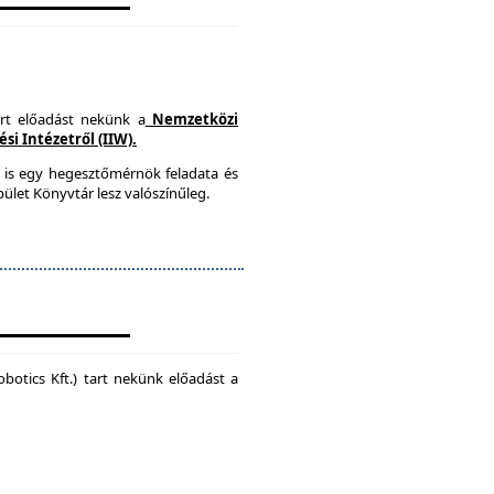
art előadást nekünk a
Nemzetközi
i Intézetről (IIW).
 is egy hegesztőmérnök feladata és
ület Könyvtár lesz valószínűleg.
botics Kft.) tart nekünk előadást a