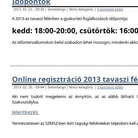
Időpontok
2013. 02. 22. - 09:38 | SimonGergo | Nincs kategória. |
0 komment eddig
A 2013-as tavaszi félévben a gyakorlati foglalkozások időpontja:
kedd: 18:00-20:00, csütörtök: 16:00
Az időintervallumokon belül szabadon lehet mozogni, mindenki akkor
Online regisztráció 2013 tavaszi f
2013. 02. 20. - 09:44 | SimonGergo | Nincs kategória. |
0 komment eddig
Aki nem tudott megjelenni az évnyitón, az az alább látható li
Szakosztályba.
Jelentkezés
Természetesen az SZMSZ-ben leírt tagsági feltételeket teljesíteni kell a