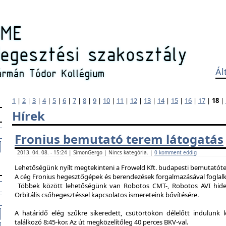
Ál
1
|
2
|
3
|
4
|
5
|
6
|
7
|
8
|
9
|
10
|
11
|
12
|
13
|
14
|
15
|
16
|
17
|
18
|
Hírek
Fronius bemutató terem látogatás
2013. 04. 08. - 15:24 | SimonGergo | Nincs kategória. |
0 komment eddig
Lehetőségünk nyílt megtekinteni a Froweld Kft. budapesti bemutatóter
A cég Fronius hegesztőgépek és berendezések forgalmazásával foglalk
Többek között lehetőségünk van Robotos CMT-, Robotos AVI hide
Orbitális csőhegesztéssel kapcsolatos ismereteink bővítésére.
A határidő elég szűkre sikeredett, csütörtökön délelőtt indulunk 
találkozó 8:45-kor. Az út megközelítőleg 40 perces BKV-val.