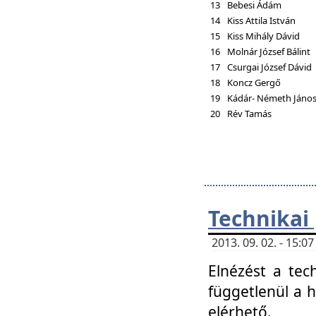
13
Bebesi Ádám
14
Kiss Attila István
15
Kiss Mihály Dávid
16
Molnár József Bálint
17
Csurgai József Dávid
18
Koncz Gergő
19
Kádár- Németh Jáno
20
Rév Tamás
Technikai
2013. 09. 02. - 15:
Elnézést a tec
függetlenül a 
elérhető.