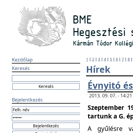
Kezdőlap
1
|
2
|
3
|
4
|
5
|
6
|
7
|
8
Hírek
Keresés
Évnyitó és
2013. 09. 07. - 14:
Bejelentkezés
Szeptember 19
tartunk a G. é
A gyűlésre v