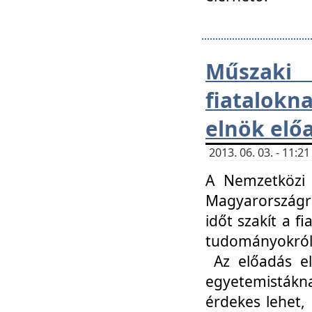
Műsza
fiatalokn
elnök elő
2013. 06. 03. - 11:
A Nemzetközi 
Magyarországr
időt szakít a f
tudományokról 
Az előadás el
egyetemisták
érdekes lehet,