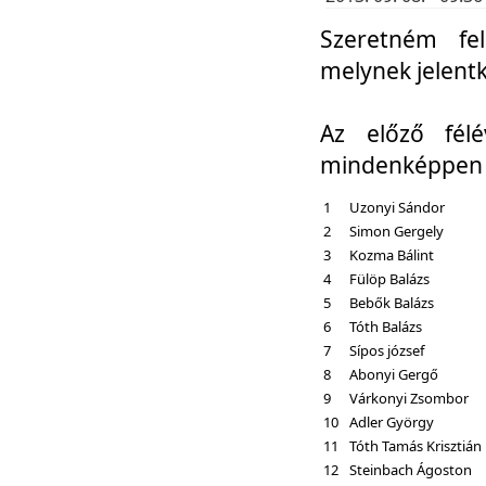
Szeretném fel
melynek jelent
Az előző fél
mindenképpen a
1
Uzonyi Sándor
2
Simon Gergely
3
Kozma Bálint
4
Fülöp Balázs
5
Bebők Balázs
6
Tóth Balázs
7
Sípos józsef
8
Abonyi Gergő
9
Várkonyi Zsombor
10
Adler György
11
Tóth Tamás Krisztián
12
Steinbach Ágoston