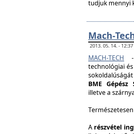
tudjuk mennyi k
Mach-Tech 
2013. 05. 14. - 12:
MACH-TECH
technológiai és
sokoldalúságát
BME Gépész S
illetve a szárn
Természetesen
A
részvétel in