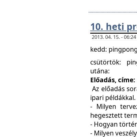
10. heti 
2013. 04. 15. - 06:
kedd: pingpong 
csütörtök: pi
utána:
Előadás, címe:
Az előadás sor
ipari példákkal
- Milyen terve
hegesztett ter
- Hogyan törté
- Milyen veszély