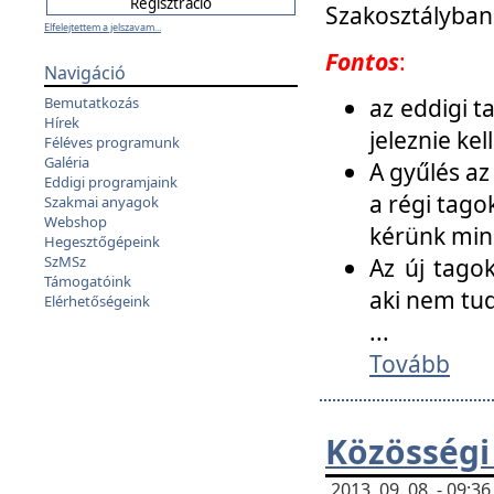
Szakosztályban
Elfelejtettem a jelszavam...
Fontos
:
Navigáció
az eddigi 
Bemutatkozás
Hírek
jeleznie ke
Féléves programunk
Galéria
A gyűlés az
Eddigi programjaink
a régi tago
Szakmai anyagok
Webshop
kérünk min
Hegesztőgépeink
SzMSz
Az új tago
Támogatóink
aki nem tud
Elérhetőségeink
...
Tovább
Közösségi
2013. 09. 08. - 09: