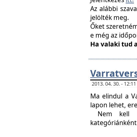
Az alábbi szav
jelölték meg.
Őket szeretném 
e még az időpo
Ha valaki tud 
Varratver
2013. 04. 30. - 12:
Ma elindul a V
lapon lehet, er
Nem kell mi
kategóriánként 