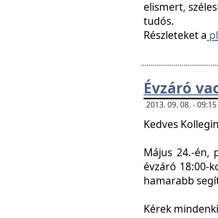
elismert, széle
tudós.
Részleteket a
pl
Évzáró va
2013. 09. 08. - 09:
Kedves Kollegin
Május 24.-én, 
évzáró 18:00-ko
hamarabb segít
Kérek mindenkit