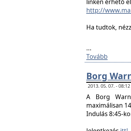
linken érhető el
http://www.mac
Ha tudtok, nézz
...
Tovább
Borg Warn
2013. 05. 07. - 08:
A Borg Warne
maximálisan 14 
Indulás 8:45-ko
Jelentkezés
itt!