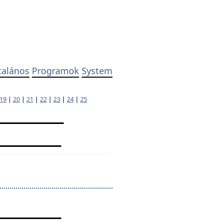
talános
Programok
System
19
|
20
|
21
|
22
|
23
|
24
|
25