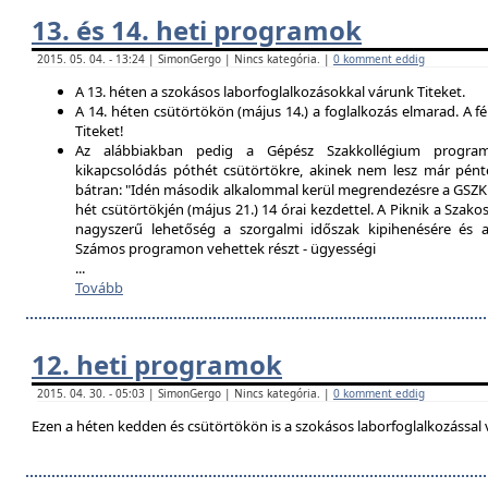
13. és 14. heti programok
2015. 05. 04. - 13:24 | SimonGergo | Nincs kategória. |
0 komment eddig
A 13. héten a szokásos laborfoglalkozásokkal várunk Titeket.
A 14. héten csütörtökön (május 14.) a foglalkozás elmarad. A f
Titeket!
Az alábbiakban pedig a Gépész Szakkollégium programfe
kikapcsolódás póthét csütörtökre, akinek nem lesz már pént
bátran: "Idén második alkalommal kerül megrendezésre a GSZK 
hét csütörtökjén (május 21.) 14 órai kezdettel. A Piknik a Szako
nagyszerű lehetőség a szorgalmi időszak kipihenésére és a 
Számos programon vehettek részt - ügyességi
...
Tovább
12. heti programok
2015. 04. 30. - 05:03 | SimonGergo | Nincs kategória. |
0 komment eddig
Ezen a héten kedden és csütörtökön is a szokásos laborfoglalkozással 