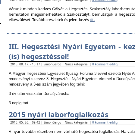
Várunk minden kedves Gólyát a Hegesztési Szakosztály laborbemutató
bemutatón megismerhetitek a Szakosztályt, bemutatjuk a hegesztő la
elkészülését. További részletek és jelentkezés
itt.
III. Hegesztési Nyári Egyetem - ke
(is) hegesztéssel!
2015. 08. 17. - 13:17 | SimonGergo | Nincs kategória. |
0 komment eddig
A Magyar Hegesztési Egyesület Ifjúsági Fóruma 3 évvel ezelőtti Nyitó 
rendezvényt szervez 3. Hegesztési Nyári Egyetem címmel a Dunaújvár
rendezvény a 3-as szám jegyében fog telni:
3 év után visszatér Dunaújvárosba
3 napig tart
2015 nyári laborfoglalkozás
2015. 05. 26. - 09:42 | SimonGergo | Nincs kategória. |
0 komment eddig
A nyár további részében nem várható hegesztési foglalkozás.
Ha vala