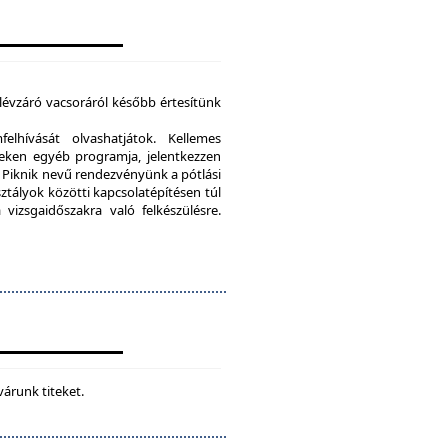
élévzáró vacsoráról később értesítünk
lhívását olvashatjátok. Kellemes
eken egyéb programja, jelentkezzen
Piknik nevű rendezvényünk a pótlási
sztályok közötti kapcsolatépítésen túl
vizsgaidőszakra való felkészülésre.
várunk titeket.