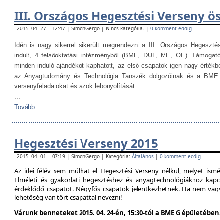
III. Országos Hegesztési Verseny ö
2015. 04. 27. - 12:47 | SimonGergo | Nincs kategória. |
0 komment eddig
Idén is nagy sikerrel sikerült megrendezni a III. Országos Hegesztés
indult, 4 felsőoktatási intézményből (BME, DUF, ME, OE). Támogat
minden induló ajándékot kaphatott, az első csapatok igen nagy értékb
az Anyagtudomány és Technológia Tanszék dolgozóinak és a BME H
versenyfeladatokat és azok lebonyolítását.
...
Tovább
Hegesztési Verseny 2015
2015. 04. 01. - 07:19 | SimonGergo | Kategória:
Általános
|
0 komment eddig
Az idei félév sem múlhat el Hegesztési Verseny nélkül, melyet is
Elméleti és gyakorlati hegesztéshez és anyagtechnológiákhoz kap
érdeklődő csapatot. Négyfős csapatok jelentkezhetnek. Ha nem vag
lehetőség van tört csapattal nevezni!
Várunk benneteket 2015. 04. 24-én, 15:30-tól a BME G épületében