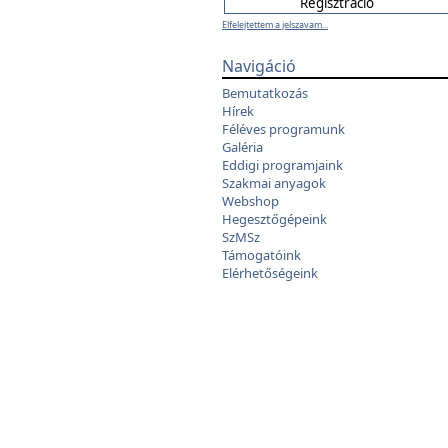
Elfelejtettem a jelszavam...
Navigáció
Bemutatkozás
Hírek
Féléves programunk
Galéria
Eddigi programjaink
Szakmai anyagok
Webshop
Hegesztőgépeink
SzMSz
Támogatóink
Elérhetőségeink