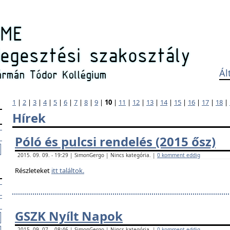
Ál
1
|
2
|
3
|
4
|
5
|
6
|
7
|
8
|
9
|
10
|
11
|
12
|
13
|
14
|
15
|
16
|
17
|
18
|
Hírek
Póló és pulcsi rendelés (2015 ősz)
2015. 09. 09. - 19:29 | SimonGergo | Nincs kategória. |
0 komment eddig
Részleteket
itt találtok.
GSZK Nyílt Napok
2015. 09. 07. - 08:46 | SimonGergo | Nincs kategória. |
0 komment eddig