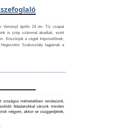
sszefoglaló
i Versenyt április 24.-én. Tíz csapat
óink is szép számmal akadtak, ezért
en. Köszönjük a cégek képviselőinek,
egesztési Szakosztály tagjainak a
mét országos mértetekben rendezünk.
csolódó feladatokkal várunk minden
ytok négyen, akkor se csüggedjetek,
.