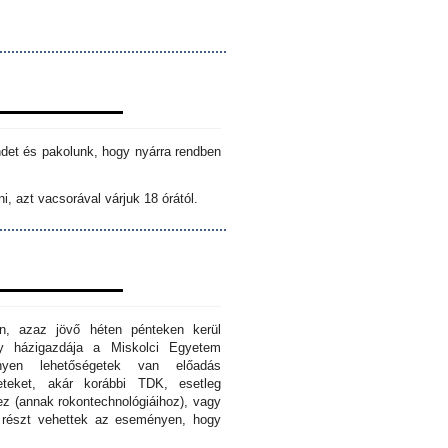
ndet és pakolunk, hogy nyárra rendben
i, azt vacsorával várjuk 18 órától.
n, azaz jövő héten pénteken kerül
ny házigazdája a Miskolci Egyetem
nyen lehetőségetek van előadás
eteket, akár korábbi TDK, esetleg
z (annak rokontechnológiáihoz), vagy
s részt vehettek az eseményen, hogy