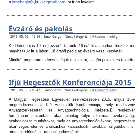
a
bmeheginfo(kukac)gmail.com
-ra írjon levelet!
Évzáró és pakolás
2015. 05. 16. - 13:16 | SimonGergo | Nincs kategória. |
0 komment eddig
Kedden (május 19.-én) évzárót tartunk. 16 órától a laborban teszünk re
hagyhassuk itt a labort, 18 órától pedig az évzáró veszi kezdetét.
Mindkét programra szívesen látjuk tagjainkat, aki jön pakolni és takarítan
Ifjú Hegesztők Konferenciája 2015
2015. 05. 06. - 06:47 | SimonGergo | Nincs kategória. |
0 komment eddig
A Magyar Hegesztési Egyesület szervezésében 2015. május 15-é
megrendezésre az Ifjú Hegesztők Konferenciája, mely rendezvé
Anyagszerkezettani és Anyagtechnológiai Intézete.
E rendezvé
formájában prezentálni akár jelenleg folyó szakmai tevékenység
szakdolgozat munkátokat, mely az anyagtechnológiákhoz, hegesztéshe
akár véges elemes analízishez kapcsolódik; továbbá hallgatóként i
társaitok előadásait meghallgathassátok.