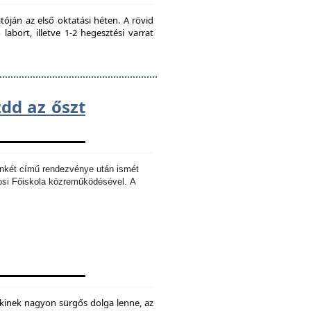
ján az első oktatási héten. A rövid
bort, illetve 1-2 hegesztési varrat
zdd az őszt
Ankét című rendezvénye után ismét
osi Főiskola közreműködésével.
A
kinek nagyon sürgős dolga lenne, az