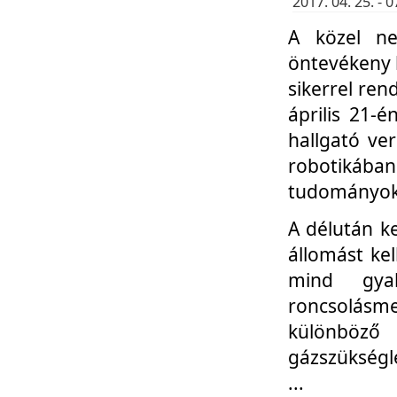
2017. 04. 25. -
A közel ne
öntevékeny k
sikerrel re
április 21-
hallgató ve
robotikáb
tudományok 
A délután k
állomást kel
mind gyak
roncsolás
különböző
gázszükségl
...