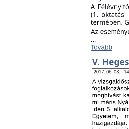
A Félévnyit
(1. oktatás
termében. G
Az eseményen
...
Tovább
V. Heges
2017. 06. 08. - 
A vizsgaidős
foglalkozás
meghívást ka
mi máris Nyár
Idén 5. alka
Egyetem, m
házigazdája.