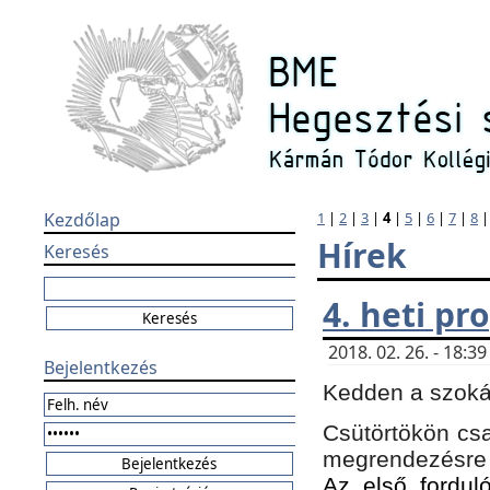
Kezdőlap
1
|
2
|
3
|
4
|
5
|
6
|
7
|
8
Hírek
Keresés
4. heti p
2018. 02. 26. - 18:
Bejelentkezés
Kedden a szokás
Csütörtökön csa
megrendezésre 
Az első forduló