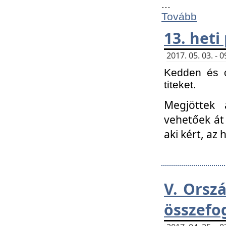
...
Tovább
13. heti
2017. 05. 03. -
Kedden és c
titeket.
Megjöttek 
vehetőek át
aki kért, az
V. Orsz
összefo