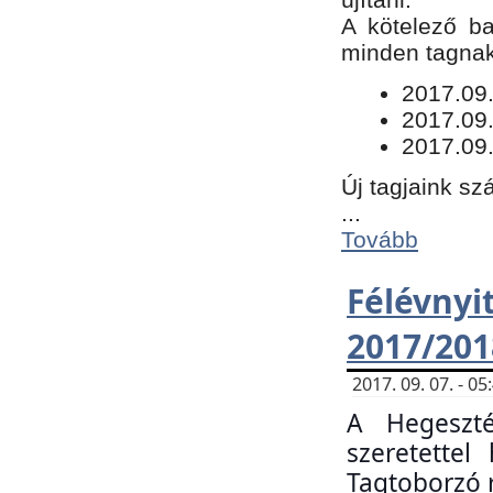
​A kötelező b
minden tagnak 
​2017.09
2017.09
2017.09.
Új tagjaink sz
...
Tovább
Félévn
2017/201
2017. 09. 07. - 
A Hegeszté
szeretette
Tagtoborzó 