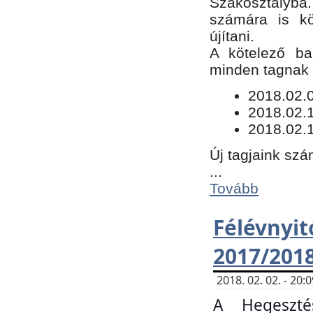
Szakosztályba.
számára is kö
újítani.
​A kötelező ba
minden tagnak m
​2018.02.
2018.02.
2018.02.1
Új tagjaink szá
...
Tovább
Félévn
2017/201
2018. 02. 02. - 20
A Hegeszté