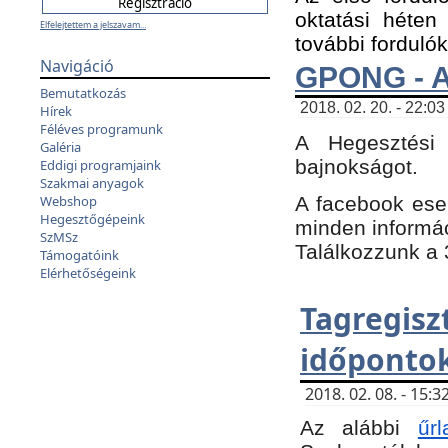
oktatási héten
Elfelejtettem a jelszavam...
további fordulók
Navigáció
GPONG - A
Bemutatkozás
2018. 02. 20. - 22:03
Hírek
Féléves programunk
A Hegesztési
Galéria
bajnokságot.
Eddigi programjaink
Szakmai anyagok
A facebook es
Webshop
Hegesztőgépeink
minden informáci
SzMSz
Találkozzunk a 3
Támogatóink
Elérhetőségeink
Tagregi
időpontok
2018. 02. 08. - 15
Az alábbi
űrl