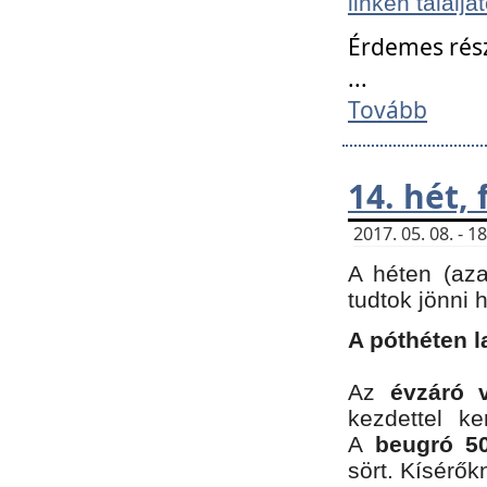
linken találjá
Érdemes rés
...
Tovább
14. hét,
2017. 05. 08. - 
A héten (az
tudtok jönni 
A póthéten l
Az
évzáró 
kezdettel k
A
beugró 50
sört. Kísérő