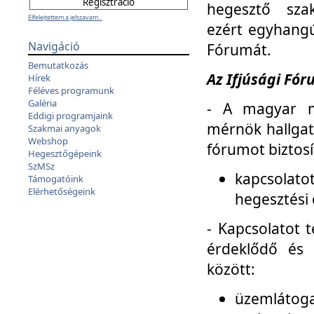
hegesztő sza
Elfelejtettem a jelszavam...
ezért egyhangú
Navigáció
Fórumát.
Bemutatkozás
Az Ifjúsági Fóru
Hírek
Féléves programunk
Galéria
- A magyar m
Eddigi programjaink
mérnök hallgat
Szakmai anyagok
Webshop
fórumot biztosí
Hegesztőgépeink
SzMSz
kapcsolat
Támogatóink
Elérhetőségeink
hegesztési 
- Kapcsolatot t
érdeklődő és 
között:
üzemlátoga