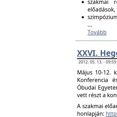
szakmai r
előadások, 
szimpózium
...
Tovább
XXVI. Heg
2012. 05. 13. - 09:
Május 10-12. k
Konferencia é
Óbudai Egyetem
vett részt a ko
A szakmai előa
honlapján:
http