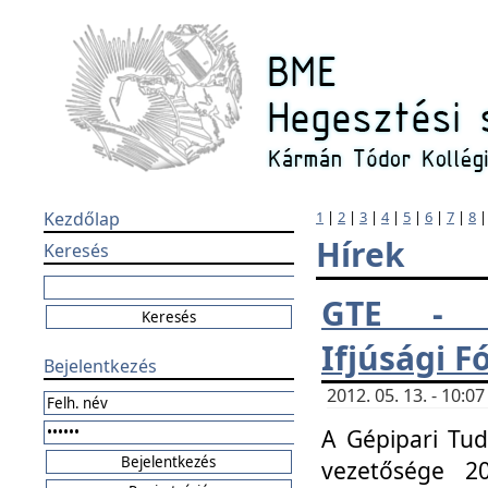
Kezdőlap
1
|
2
|
3
|
4
|
5
|
6
|
7
|
8
Hírek
Keresés
GTE - H
Ifjúsági 
Bejelentkezés
2012. 05. 13. - 10:
A Gépipari Tu
vezetősége 20