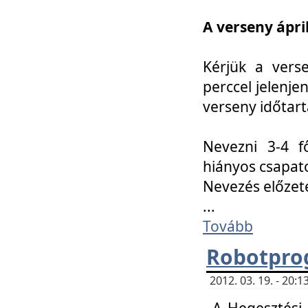
A verseny ápril
Kérjük a vers
perccel jelenje
verseny időtar
Nevezni 3-4 f
hiányos csapat
Nevezés előze
...
Tovább
Robotpro
2012. 03. 19. - 20:
A Hegesztési S