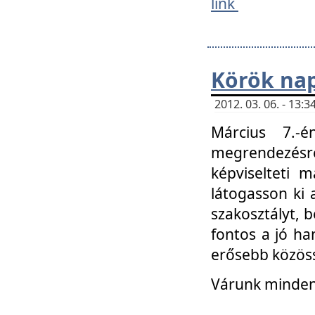
link
Körök na
2012. 03. 06. - 13
Március 7.-
megrendezésre
képviselteti 
látogasson ki 
szakosztályt, b
fontos a jó ha
erősebb közöss
Várunk mindenk