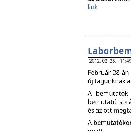
link
Laborbem
2012. 02. 26. - 11:
Február 28-án
új tagunknak a
A bemutatók 
bemutató sorá
és az ott megta
A bemutatókon 
miatt.