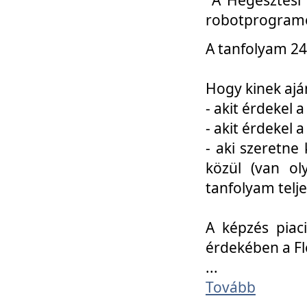
robotprogramo
A tanfolyam 24
Hogy kinek ajá
- akit érdekel 
- akit érdekel
- aki szeretne 
közül (van ol
tanfolyam telje
A képzés piac
érdekében a F
...
Tovább