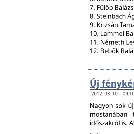
7. Fülöp Balázs
8. Steinbach Á
9. Krizsán Tam
10. Lammel Ba
11. Németh Le
12. Bebők Balá
Új fényké
2012. 03. 10. - 09
Nagyon sok új 
mostanában t
időszakról is. A