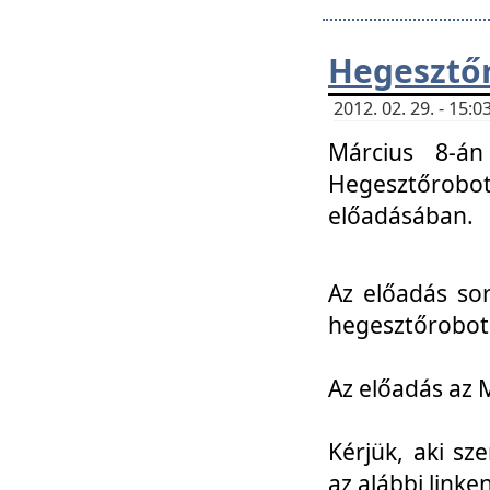
Hegesztőr
2012. 02. 29. - 15:
Március 8-án
Hegesztőrobo
előadásában.
Az előadás so
hegesztőroboto
Az előadás az 
Kérjük, aki sz
az alábbi linken