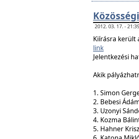
Közösségi
2012. 03. 17. - 21
Kiírásra kerül
link
Jelentkezési ha
Akik pályázhat
1. Simon Gerge
2. Bebesi Ádá
3. Uzonyi Sánd
4. Kozma Bálin
5. Hahner Kris
6. Katona Mikl