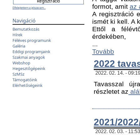
formot, amit
az 
Elfelejtettem a jelszavam...
A regisztráció e
Navigáció
ismét ki kell. A
Ettől a félév
Bemutatkozás
Hírek
érdekében,
Féléves programunk
...
Galéria
Tovább
Eddigi programjaink
Szakmai anyagok
2022 tava
Webshop
Hegesztőgépeink
2022. 02. 14. - 09:1
SzMSz
Támogatóink
Tavasszal újr
Elérhetőségeink
részletet az
alá
2021/2022/
2022. 02. 03. - 11:5