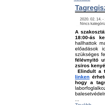
Tagregis
    2020. 02. 14. - 18:56 | SimonGergo | 

    Nincs kategória
A szakosztá
18:00-ás ke
hallhattok ma
előadások id
szükséges fe
félévnyitó u
zsíros kenyé
Elindult a 
linken
 érhet
hogy a tags
laborfogla
balesetvédel
...
Tovább