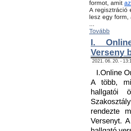
formot, amit
az
A regisztráció 
lesz egy form,
...
Tovább
I. Onli
Verseny 
2021. 06. 20. - 13
I.Online 
A több, mi
hallgatói
Szakosztál
rendezte m
Versenyt. A
hallgató ve