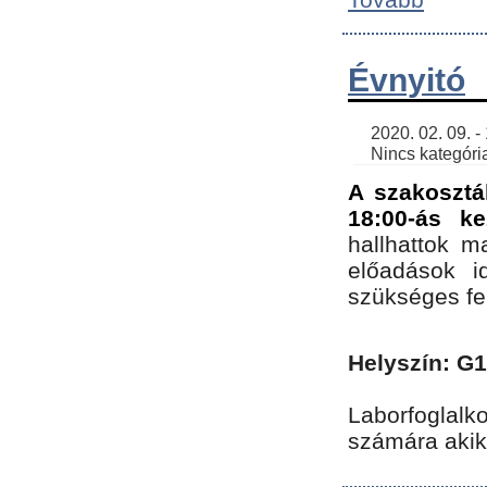
Évnyitó
    2020. 02. 09. - 19:30 | SimonGergo | 

    Nincs kategória
A szakosztá
18:00-ás ke
hallhattok ma
előadások id
szükséges fe
Helyszín: G
Laborfoglalk
számára akik