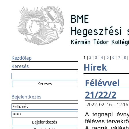
Kezdőlap
1
|
2
|
3
|
4
|
5
|
6
|
7
|
8
Hírek
Keresés
Félévvel
21/22/2
Bejelentkezés
2022. 02. 16. - 12:
A tegnapi évny
féléves tervekrő
A taggá válásho