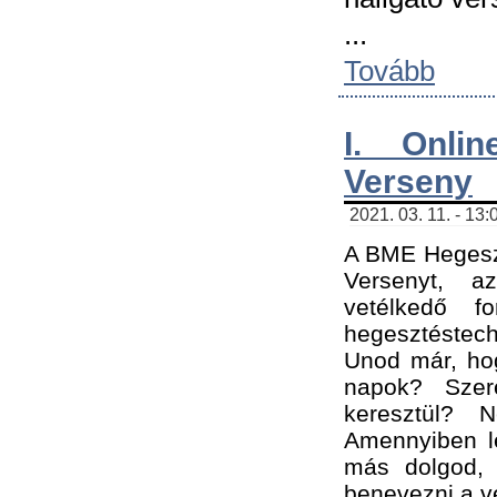
...
Tovább
I. Onli
Verseny
2021. 03. 11. - 13:
A BME Hegeszt
Versenyt, a
vetélkedő f
hegesztéstec
Unod már, hog
napok? Szer
keresztül? 
Amennyiben le
más dolgod,
benevezni a ve