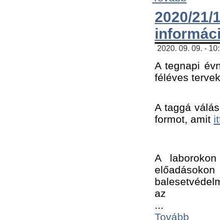
2020/21
informác
2020. 09. 09. - 10
A tegnapi évn
féléves tervek
A taggá válásh
formot, amit 
i
A laborokon 
előadásokon 
balesetvédelm
az ﻿
...
Tovább