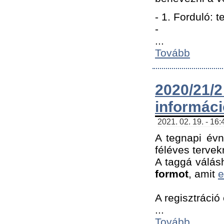
- 1. Forduló: 
-
...
Tovább
2020/21
informác
2021. 02. 19. - 16
A tegnapi évn
féléves tervek
A taggá válásh
formot
, amit
e
A regisztráció 
...
Tovább