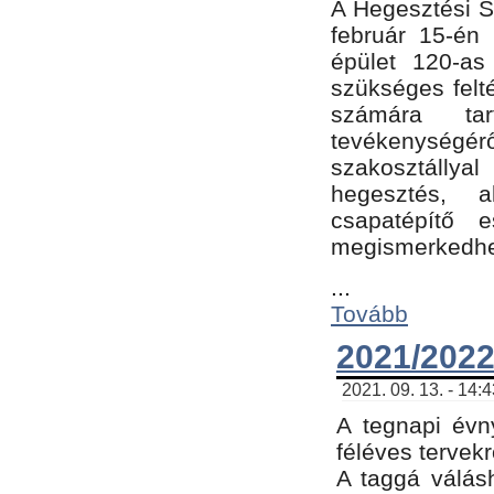
A Hegesztési Sz
február 15-én 
épület 120-a
szükséges felt
számára tar
tevékenységéről
szakosztálly
hegesztés, 
csapatépítő e
megismerkedhet
...
Tovább
2021/2022
2021. 09. 13. - 14:
A tegnapi évny
féléves tervekr
A taggá válásh