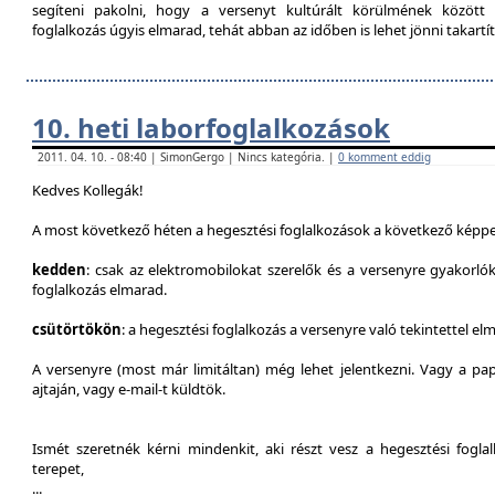
segíteni pakolni, hogy a versenyt kultúrált körülmének között 
foglalkozás úgyis elmarad, tehát abban az időben is lehet jönni takartít
10. heti laborfoglalkozások
2011. 04. 10. - 08:40 | SimonGergo | Nincs kategória. |
0 komment eddig
Kedves Kollegák!
A most következő héten a hegesztési foglalkozások a következő képpe
kedden
: csak az elektromobilokat szerelők és a versenyre gyakorló
foglalkozás elmarad.
csütörtökön
: a hegesztési foglalkozás a versenyre való tekintettel el
A versenyre (most már limitáltan) még lehet jelentkezni. Vagy a pap
ajtaján, vagy e-mail-t küldtök.
Ismét szeretnék kérni mindenkit, aki részt vesz a hegesztési fogl
terepet,
...