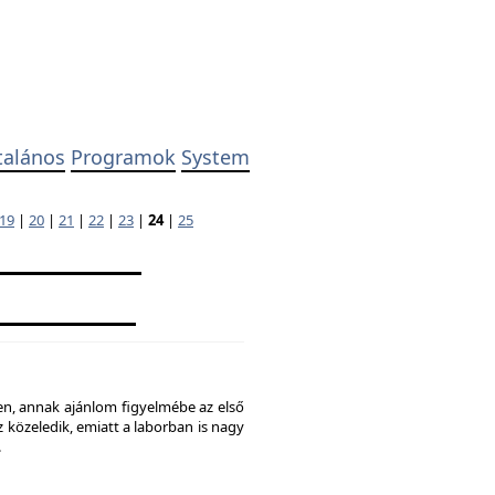
talános
Programok
System
19
|
20
|
21
|
22
|
23
|
24
|
25
ben, annak ajánlom figyelmébe az első
 közeledik, emiatt a laborban is nagy
.