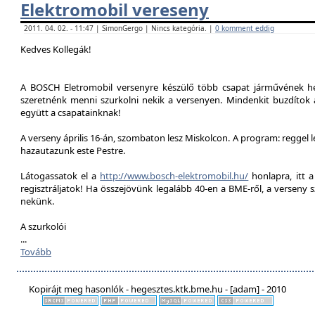
Elektromobil vereseny
2011. 04. 02. - 11:47 | SimonGergo | Nincs kategória. |
0 komment eddig
Kedves Kollegák!
A BOSCH Eletromobil versenyre készülő több csapat járművének he
szeretnénk menni szurkolni nekik a versenyen. Mindenkit buzdítok a
együtt a csapatainknak!
A verseny április 16-án, szombaton lesz Miskolcon. A program: reggel 
hazautazunk este Pestre.
Látogassatok el a
http://www.bosch-elektromobil.hu/
honlapra, itt 
regisztráljatok! Ha összejövünk legalább 40-en a BME-ről, a verseny 
nekünk.
A szurkolói
...
Tovább
Kopirájt meg hasonlók - hegesztes.ktk.bme.hu - [adam] - 2010