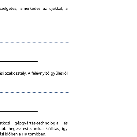
élgetés, ismerkedés az újakkal, a
 Szakosztály. A félévnyitó gyűlésről
zi gépgyártás-technológiai és
bb hegesztéstechnikai kiállítás, így
dási időben a HK tömbben.