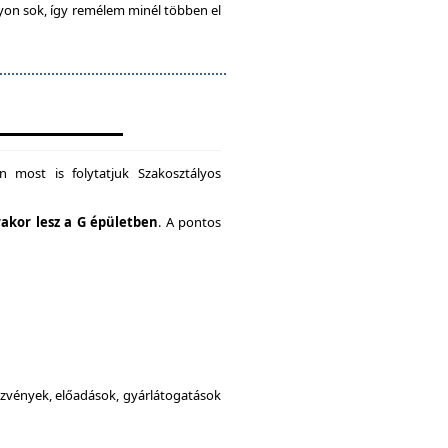
gyon sok, így remélem minél többen el
 most is folytatjuk Szakosztályos
rakor lesz a G épületben
. A pontos
dezvények, előadások, gyárlátogatások