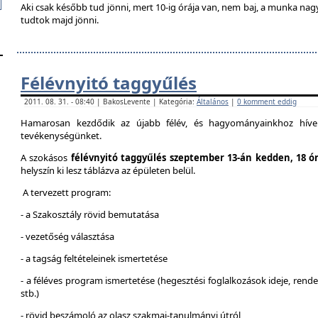
Aki csak később tud jönni, mert 10-ig órája van, nem baj, a munka na
tudtok majd jönni.
Félévnyitó taggyűlés
2011. 08. 31. - 08:40 | BakosLevente | Kategória:
Általános
|
0 komment eddig
Hamarosan kezdődik az újabb félév, és hagyományainkhoz híven
tevékenységünket.
A szokásos
félévnyitó taggyűlés szeptember 13-án kedden, 18 ó
helyszín ki lesz táblázva az épületen belül.
A tervezett program:
- a Szakosztály rövid bemutatása
- vezetőség választása
- a tagság feltételeinek ismertetése
- a féléves program ismertetése (hegesztési foglalkozások ideje, ren
stb.)
- rövid beszámoló az olasz szakmai-tanulmányi útról