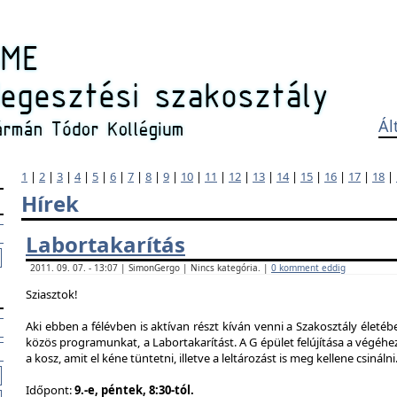
Ál
1
|
2
|
3
|
4
|
5
|
6
|
7
|
8
|
9
|
10
|
11
|
12
|
13
|
14
|
15
|
16
|
17
|
18
|
Hírek
Labortakarítás
2011. 09. 07. - 13:07 | SimonGergo | Nincs kategória. |
0 komment eddig
Sziasztok!
Aki ebben a félévben is aktívan részt kíván venni a Szakosztály életé
közös programunkat, a Labortakarítást. A G épület felújítása a végéhez
a kosz, amit el kéne tüntetni, illetve a leltározást is meg kellene csinálni
Időpont:
9.-e, péntek, 8:30-tól.