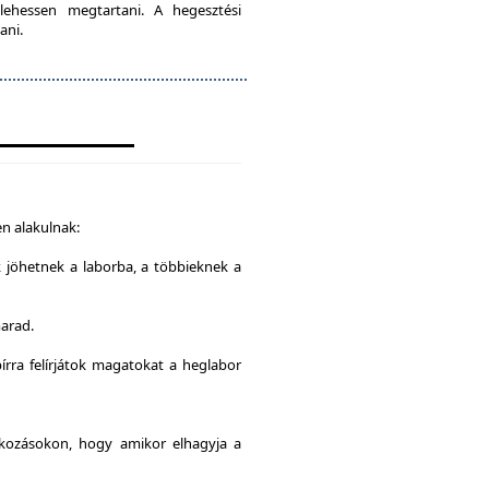
lehessen megtartani. A hegesztési
ani.
n alakulnak:
k jöhetnek a laborba, a többieknek a
marad.
írra felírjátok magatokat a heglabor
alkozásokon, hogy amikor elhagyja a