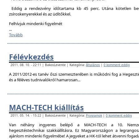
Eddig a rendezvény időtartama kb 45 perc. Utána kötetlen besz
zsíroskenyerekkel és az üdítőkkel.
Felhívjuk mindenki figyelmét
...
Tovább
Félévkezdés
2011. 08. 10. - 22:11 | BakosLevente | Kategória:
Általános
|
0 komment eddig
A 2011/2012-es tanév őszi szemeszterében is működni fog a Hegesztési
és a féléves tudnivalókról hamarosan...
MACH-TECH kiállítás
2011. 05. 14. - 15:22 | BakosLevente | Kategória:
Programok
|
0 komment eddig
Van néhány ingyenes belépő a MACH-TECH a 10. Nemzetkö
hegesztéstechnikai szakkiállításra. Ez Magyarországon a legrangosa
ajánlom mindenki figyelmébe! A jegyeket a HK-tól lehet átvenni foga