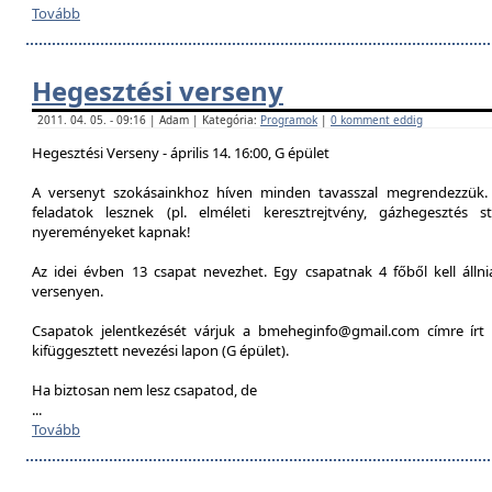
Tovább
Hegesztési verseny
2011. 04. 05. - 09:16 | Adam | Kategória:
Programok
|
0 komment eddig
Hegesztési Verseny - április 14. 16:00, G épület
A versenyt szokásainkhoz híven minden tavasszal megrendezzük. 
feladatok lesznek (pl. elméleti keresztrejtvény, gázhegesztés st
nyereményeket kapnak!
Az idei évben 13 csapat nevezhet. Egy csapatnak 4 főből kell álln
versenyen.
Csapatok jelentkezését várjuk a bmeheginfo@gmail.com címre írt 
kifüggesztett nevezési lapon (G épület).
Ha biztosan nem lesz csapatod, de
...
Tovább