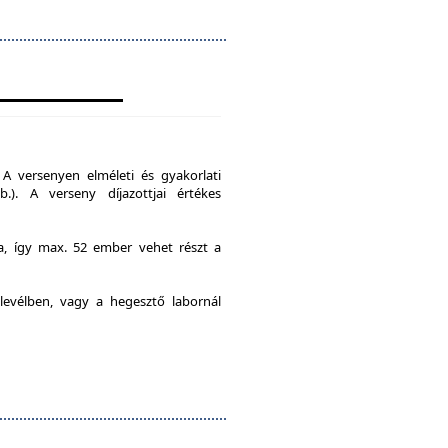
A versenyen elméleti és gyakorlati
b.). A verseny díjazottjai értékes
ia, így max. 52 ember vehet részt a
levélben, vagy a hegesztő labornál