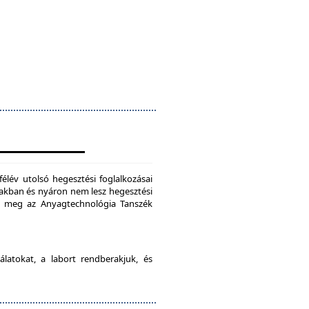
félév utolsó hegesztési foglalkozásai
szakban és nyáron nem lesz hegesztési
je meg az Anyagtechnológia Tanszék
latokat, a labort rendberakjuk, és