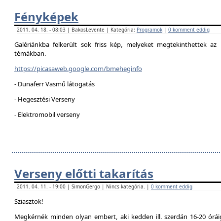
Fényképek
2011. 04. 18. - 08:03 | BakosLevente | Kategória:
Programok
|
0 komment eddig
Galériánkba felkerült sok friss kép, melyeket megtekinthettek az 
témákban.
https://picasaweb.google.com/bmeheginfo
- Dunaferr Vasmű látogatás
- Hegesztési Verseny
- Elektromobil verseny
Verseny előtti takarítás
2011. 04. 11. - 19:00 | SimonGergo | Nincs kategória. |
0 komment eddig
Sziasztok!
Megkérnék minden olyan embert, aki kedden ill. szerdán 16-20 óráig