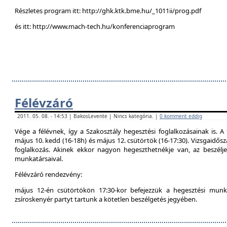
Részletes program itt: http://ghk.ktk.bme.hu/_1011ii/prog.pdf
és itt: http://www.mach-tech.hu/konferenciaprogram
Félévzáró
2011. 05. 08. - 14:53 | BakosLevente | Nincs kategória. |
0 komment eddig
Vége a félévnek, így a Szakosztály hegesztési foglalkozásainak is. A 
május 10. kedd (16-18h) és május 12. csütörtök (16-17:30). Vizsgaidő
foglalkozás. Akinek ekkor nagyon hegeszthetnékje van, az beszél
munkatársaival.
Félévzáró rendezvény:
május 12-én csütörtökön 17:30-kor befejezzük a hegesztési munká
zsíroskenyér partyt tartunk a kötetlen beszélgetés jegyében.