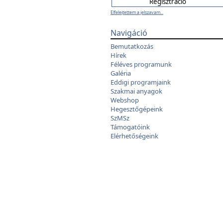
Elfelejtettem a jelszavam...
Navigáció
Bemutatkozás
Hírek
Féléves programunk
Galéria
Eddigi programjaink
Szakmai anyagok
Webshop
Hegesztőgépeink
SzMSz
Támogatóink
Elérhetőségeink