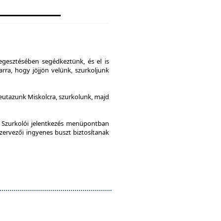
gesztésében segédkeztünk, és el is
rra, hogy jöjjön velünk, szurkoljunk
leutazunk Miskolcra, szurkolunk, majd
a Szurkolói jelentkezés menüpontban
szervezői ingyenes buszt biztosítanak