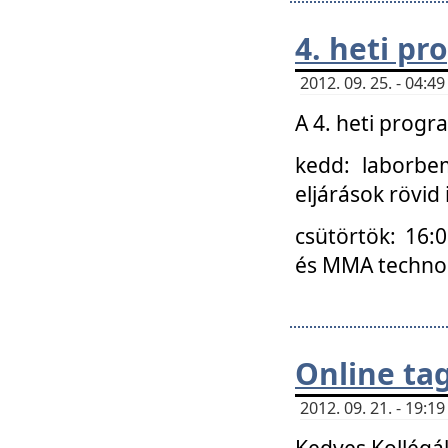
4. heti p
2012. 09. 25. - 04:
A 4. heti prog
kedd: laborbe
eljárások rövid
csütörtök: 16:
és MMA technoló
Online ta
2012. 09. 21. - 19:
Kedves Kollégá