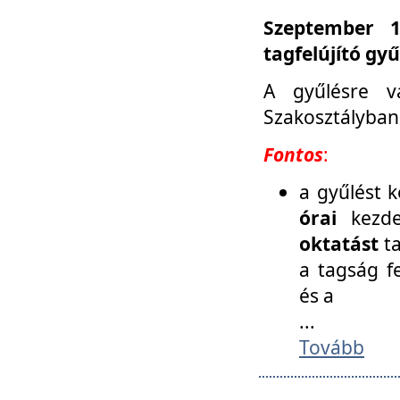
Szeptember 1
tagfelújító gy
A gyűlésre v
Szakosztályban
Fontos
:
a gyűlést 
órai
kezde
oktatást
t
a tagság f
és a
...
Tovább