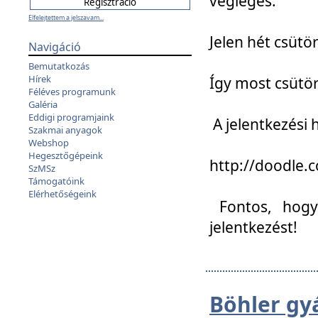
végleges:
Elfelejtettem a jelszavam...
Jelen hét csütör
Navigáció
Bemutatkozás
Hírek
Így most csütö
Féléves programunk
Galéria
Eddigi programjaink
A jelentkezési h
Szakmai anyagok
Webshop
Hegesztőgépeink
http://doodle
SzMSz
Támogatóink
Elérhetőségeink
Fontos, hogy 
jelentkezést!
Böhler gy