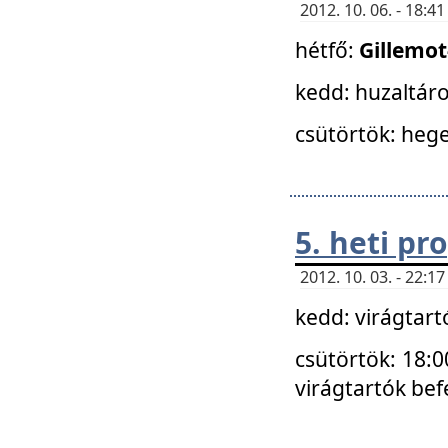
2012. 10. 06. - 18:
hétfő:
Gillemo
kedd: huzaltáro
csütörtök: hege
5. heti p
2012. 10. 03. - 22:
kedd: virágtar
csütörtök: 18:0
virágtartók bef