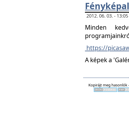
Fényképa
2012. 06. 03. - 13:
Minden kedv
programjainkró
https://picas
A képek a 'Galé
Kopirájt meg hasonlók -