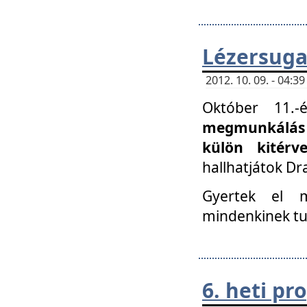
Lézersuga
2012. 10. 09. - 04:
Október 11.
megmunkálás 
külön kitér
hallhatjátok D
Gyertek el 
mindenkinek tu
6. heti p