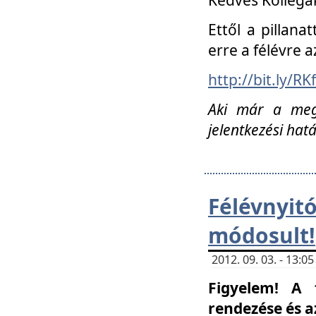
Ettől a pillana
erre a félévre a
http://bit.ly/RK
Aki már a megn
jelentkezési hat
Félévnyi
módosult!
2012. 09. 03. - 13:
Figyelem! A 
rendezése és 