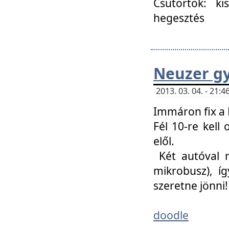
Csütörtök: ki
hegesztés
Neuzer gy
2013. 03. 04. - 21
Immáron fix a 
Fél 10-re kell
elől.
Két autóval 
mikrobusz), í
szeretne jönni!
doodle