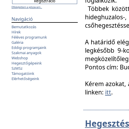
foglalkozik.
Többek között
Elfelejtettem a jelszavam...
hideghuzalo
Navigáció
csőhegesztéssel
Bemutatkozás
Hírek
Féléves programunk
A határidő elég
Galéria
Eddigi programjaink
legkésőbb 9-ko
Szakmai anyagok
megközelítőleg
Webshop
Hegesztőgépeink
Pontos cím: Bud
SzMSz
Támogatóink
Elérhetőségeink
Kérem azokat, a
linken:
itt
.
Hegesztés