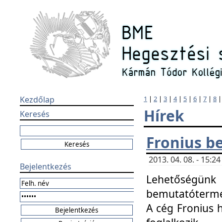
Kezdőlap
1
|
2
|
3
|
4
|
5
|
6
|
7
|
8
Hírek
Keresés
Fronius b
2013. 04. 08. - 15:
Bejelentkezés
Lehetőségünk 
bemutatótermét
A cég Fronius 