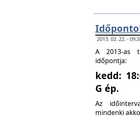
Időponto
2013. 02. 22. - 09
A 2013-as ta
időpontja:
kedd: 18:
G ép.
Az időinter
mindenki akko