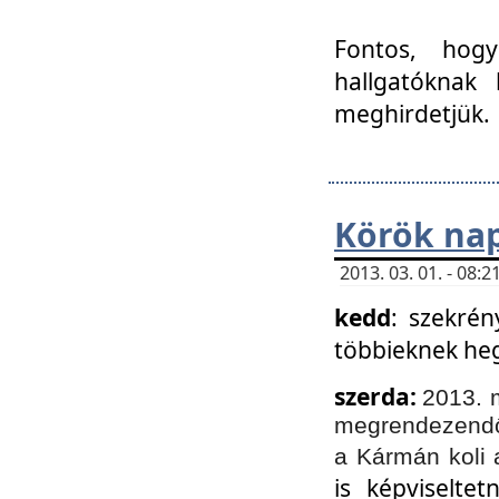
Fontos, hogy
hallgatóknak
meghirdetjük.
Körök nap
2013. 03. 01. - 08
kedd
: szekrén
többieknek he
szerda:
2013. 
megrendezendő 
a Kármán koli 
is képviselte