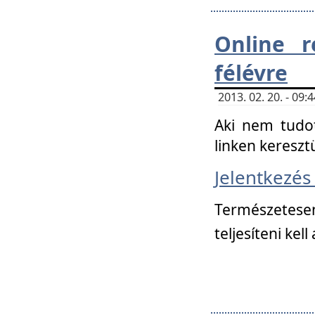
Online r
félévre
2013. 02. 20. - 09
Aki nem tudot
linken kereszt
Jelentkezé
Természetese
teljesíteni kell