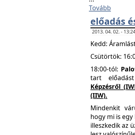
Tovább
előadás é
2013. 04. 02. - 13
Kedd: Áramlást
Csütörtök: 16:
18:00-tól:
Palo
tart előadá
Képzésről (IW
(IIW).
Mindenkit vá
hogy mi is egy
illeszkedik az
lesz valószínűl