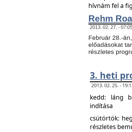
hívnám fel a f
Rehm Roa
2013. 02. 27. - 07:0
Február 28.-án
előadásokat tar
részletes prog
3. heti p
2013. 02. 25. - 19
kedd: láng b
indítása
csütörtök: he
részletes bemu