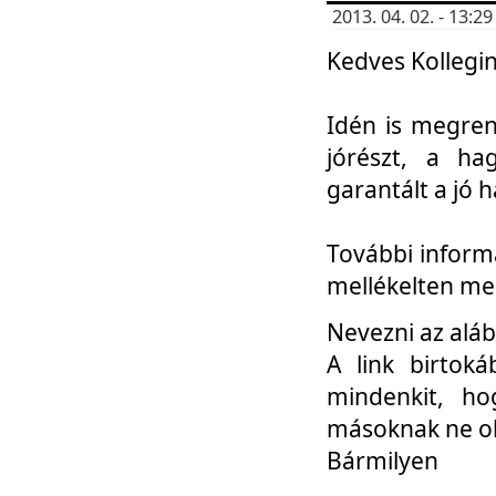
2013. 04. 02. - 13:
Kedves Kollegin
Idén is megren
jórészt, a ha
garantált a jó 
További informá
mellékelten me
Nevezni az aláb
A link birtoká
mindenkit, h
másoknak ne ok
Bármilyen
...