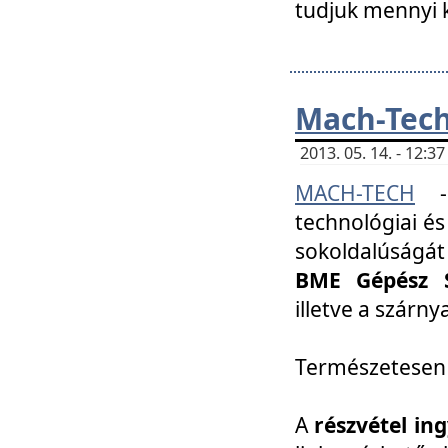
tudjuk mennyi k
Mach-Tech 
2013. 05. 14. - 12:
MACH-TECH
technológiai és
sokoldalúságát
BME Gépész S
illetve a szárn
Természetesen
A
részvétel in