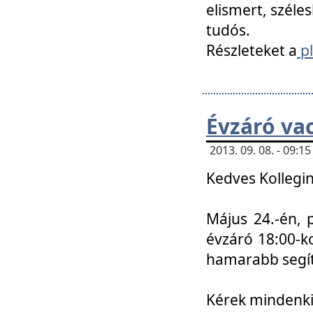
elismert, széle
tudós.
Részleteket a
pl
Évzáró va
2013. 09. 08. - 09:
Kedves Kollegin
Május 24.-én, 
évzáró 18:00-ko
hamarabb segít
Kérek mindenkit