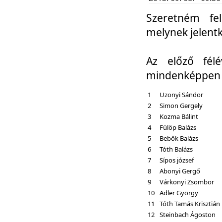
Szeretném fel
melynek jelent
Az előző fél
mindenképpen a
1
Uzonyi Sándor
2
Simon Gergely
3
Kozma Bálint
4
Fülöp Balázs
5
Bebők Balázs
6
Tóth Balázs
7
Sípos józsef
8
Abonyi Gergő
9
Várkonyi Zsombor
10
Adler György
11
Tóth Tamás Krisztián
12
Steinbach Ágoston