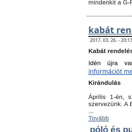
mindenkit a G-
kabát ren
2017. 03. 26. - 20
Kabát rendelé
Idén újra va
információt meg
Kirándulás
Április 1-én,
szervezünk. A 
...
Tovább
póló és pu