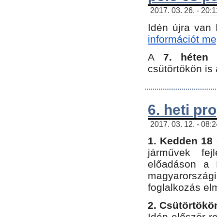
2017. 03. 26. - 20:
Idén újra van
információt meg
A
7. héten
csütörtökön is 
6. heti p
2017. 03. 12. - 08:
1. Kedden 18 
járművek fe
előadáson a 
magyarország
foglalkozás el
2. Csütörtökö
Idén először 