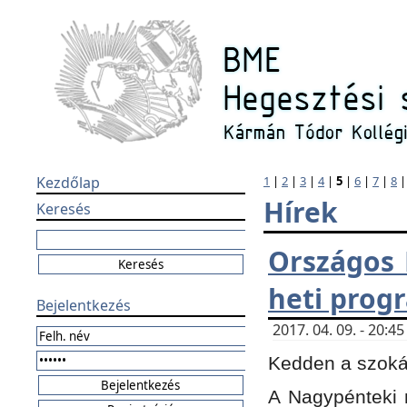
Kezdőlap
1
|
2
|
3
|
4
|
5
|
6
|
7
|
8
Hírek
Keresés
Országos 
heti prog
Bejelentkezés
2017. 04. 09. - 20:
Kedden a szokás
A Nagypénteki m