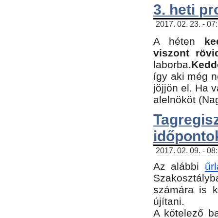
3. heti p
2017. 02. 23. - 07
A héten
ke
viszont rövi
laborba.
Kedde
így aki még 
jöjjön el. Ha 
alelnököt (Na
Tagreg
időponto
2017. 02. 09. - 08
Az alábbi
űr
Szakosztályba
számára is k
újítani.
​A kötelező b