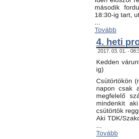
második fordu
18:30-ig tart,
...
Tovább
4. heti p
2017. 03. 01. - 08
Kedden várunk
ig)
Csütörtökön (
napon csak a
megfelelő sz
mindenkit ak
csütörtök regg
Aki TDK/Szak
...
Tovább