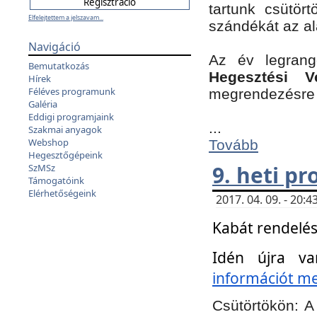
tartunk csütört
Elfelejtettem a jelszavam...
szándékát az a
Navigáció
Az év legran
Bemutatkozás
Hegesztési V
Hírek
Féléves programunk
megrendezésre 
Galéria
Eddigi programjaink
...
Szakmai anyagok
Webshop
Tovább
Hegesztőgépeink
9. heti p
SzMSz
Támogatóink
Elérhetőségeink
2017. 04. 09. - 20
Kabát rendelés
Idén újra va
információt meg
Csütörtökön:
A