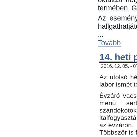
termében. G
Az eseménye
hallgathatjá
...
Tovább
14. heti
2016. 12. 05. - 
Az utolsó h
labor ismét 
Évzáró vacs
menü sert
szándékoto
italfogyaszt
az évzárón.
Többször is 