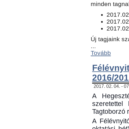
minden tagnak
​2017.02
2017.02
2017.02
Új tagjaink s
...
Tovább
Félévn
2016/201
2017. 02. 04. - 0
A Hegeszté
szeretette
Tagtoborzó 
A Félévnyit
oktatási hé