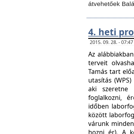
átvehetőek Balá
4. heti p
2015. 09. 28. - 07:
Az alábbiakban 
terveit olvash
Tamás tart elő
utasítás (WPS)
aki szeretne k
foglalkozni, 
időben laborfo
között laborfog
várunk mindenk
hozni ér). A 