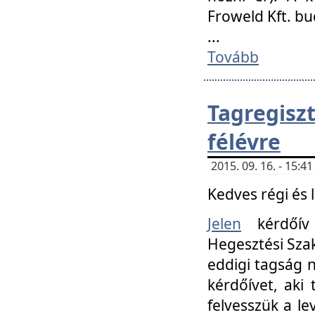
Froweld Kft. bu
...
Tovább
Tagregis
félévre
2015. 09. 16. - 15:
Kedves régi és 
Jelen
kérdőív 
Hegesztési Szak
eddigi tagság n
kérdőívet, aki
felvesszük a le