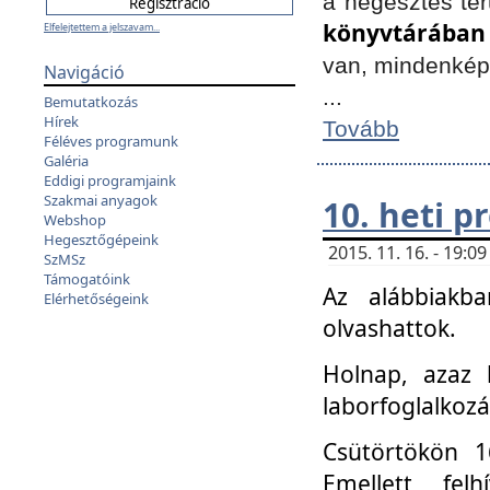
a hegesztés ter
könyvtárában
Elfelejtettem a jelszavam...
van, mindenké
Navigáció
...
Bemutatkozás
Hírek
Tovább
Féléves programunk
Galéria
Eddigi programjaink
Szakmai anyagok
10. heti 
Webshop
Hegesztőgépeink
2015. 11. 16. - 19:
SzMSz
Támogatóink
Az alábbiakb
Elérhetőségeink
olvashattok.
Holnap, azaz 
laborfoglalkozá
Csütörtökön 16
Emellett fe