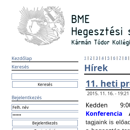
Kezdőlap
1
|
2
|
3
|
4
|
5
|
6
|
7
|
8
Hírek
Keresés
11. heti 
2015. 11. 16. - 19:
Bejelentkezés
Kedden 9:
Konferencia
tagjaink is elő