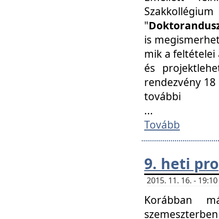
Szakkollégi
"
Doktorandusz
is megismerhet
mik a feltétele
és projektleh
rendezvény 18 
további
...
Tovább
9. heti p
2015. 11. 16. - 19:
Korábban má
szemeszterben