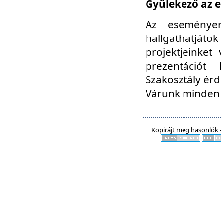
Gyülekező az e
Az eseményen
hallgathatjáto
projektjeinket
prezentációt
Szakosztály ér
Várunk minden 
Kopirájt meg hasonlók -