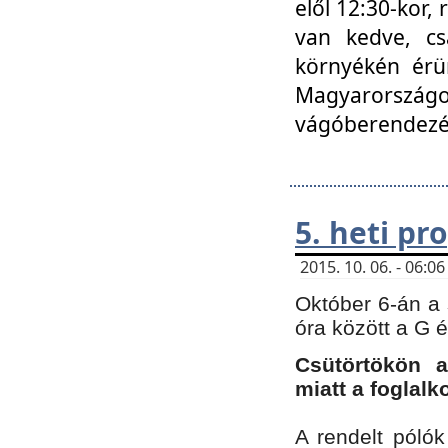
elől 12:30-kor,
van kedve, cs
környékén érün
Magyarországo
vágóberendezé
5. heti p
2015. 10. 06. - 06:
Október 6-án a 
óra között a G 
Csütörtökön a
miatt a foglal
A rendelt póló