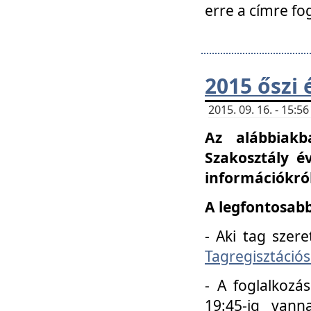
erre a címre fo
2015 őszi 
2015. 09. 16. - 15:
Az alábbiakb
Szakosztály é
információkról
A legfontosabb
- Aki tag szere
Tagregisztációs
- A foglalkozá
19:45-ig vann