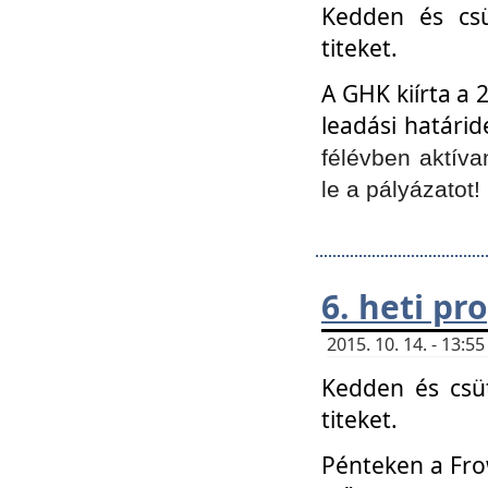
Kedden és csü
titeket.
A GHK kiírta a 
leadási határid
félévben aktíva
le a pályázatot!
6. heti p
2015. 10. 14. - 13:
Kedden és csüt
titeket.
Pénteken a Frow