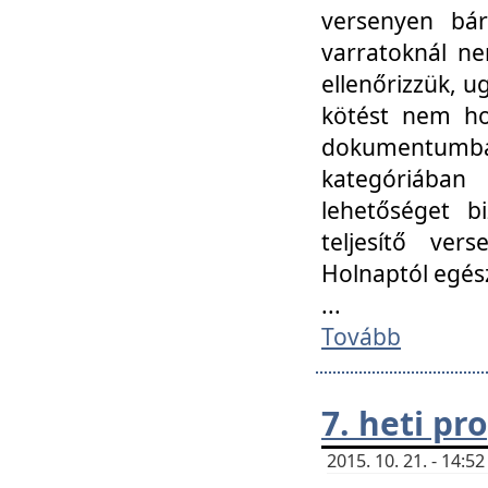
versenyen bár
varratoknál ne
ellenőrizzük, u
kötést nem hoz
dokumentumban 
kategóriába
lehetőséget bi
teljesítő ver
Holnaptól egés
...
Tovább
7. heti p
2015. 10. 21. - 14: