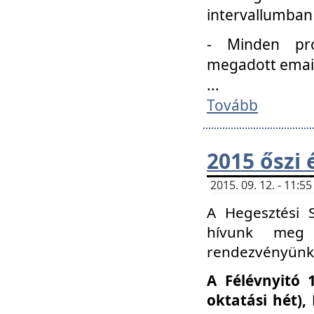
intervallumban
- Minden pro
megadott email 
...
Tovább
2015 őszi 
2015. 09. 12. - 11:
A Hegesztési S
hívunk meg 
rendezvényünk
A Félévnyitó 
oktatási hét)