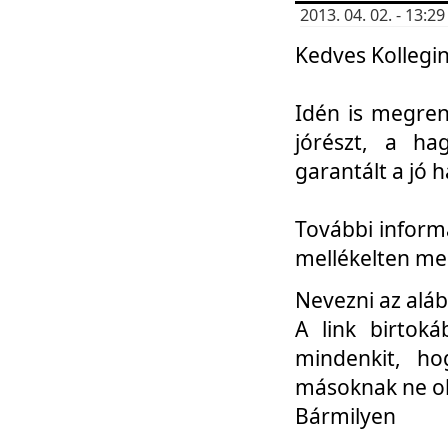
2013. 04. 02. - 13:
Kedves Kollegin
Idén is megren
jórészt, a ha
garantált a jó 
További informá
mellékelten me
Nevezni az aláb
A link birtoká
mindenkit, h
másoknak ne ok
Bármilyen
...