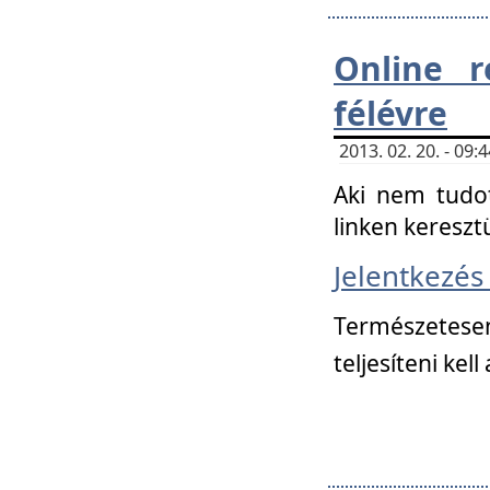
Online r
félévre
2013. 02. 20. - 09
Aki nem tudot
linken kereszt
Jelentkezé
Természetese
teljesíteni kell