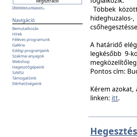
foglalkozik.
Többek között
Elfelejtettem a jelszavam...
hideghuzalo
Navigáció
csőhegesztéssel
Bemutatkozás
Hírek
Féléves programunk
A határidő elég
Galéria
Eddigi programjaink
legkésőbb 9-ko
Szakmai anyagok
megközelítőleg
Webshop
Hegesztőgépeink
Pontos cím: Bud
SzMSz
Támogatóink
Elérhetőségeink
Kérem azokat, a
linken:
itt
.
Hegesztés