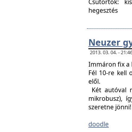
Csütörtök: ki
hegesztés
Neuzer gy
2013. 03. 04. - 21
Immáron fix a 
Fél 10-re kell
elől.
Két autóval 
mikrobusz), í
szeretne jönni!
doodle