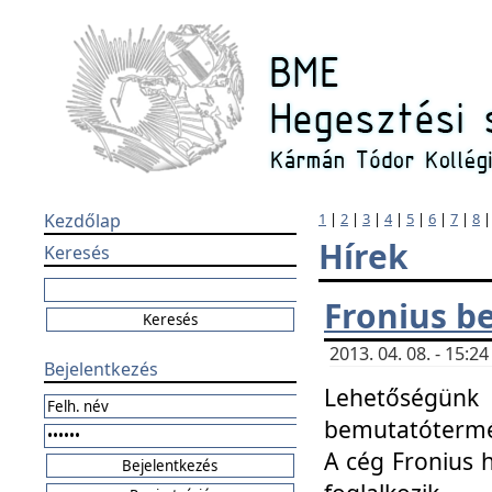
Kezdőlap
1
|
2
|
3
|
4
|
5
|
6
|
7
|
8
Hírek
Keresés
Fronius b
2013. 04. 08. - 15:
Bejelentkezés
Lehetőségünk 
bemutatótermét
A cég Fronius 