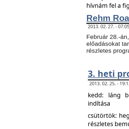
hívnám fel a f
Rehm Roa
2013. 02. 27. - 07:0
Február 28.-án
előadásokat tar
részletes prog
3. heti p
2013. 02. 25. - 19
kedd: láng b
indítása
csütörtök: he
részletes bemu