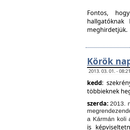
Fontos, hogy
hallgatóknak
meghirdetjük.
Körök nap
2013. 03. 01. - 08
kedd
: szekrén
többieknek he
szerda:
2013. 
megrendezendő 
a Kármán koli 
is képviselte