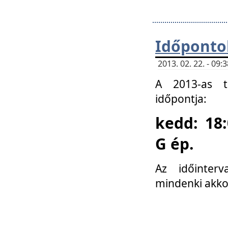
Időponto
2013. 02. 22. - 09
A 2013-as ta
időpontja:
kedd: 18:
G ép.
Az időinter
mindenki akko