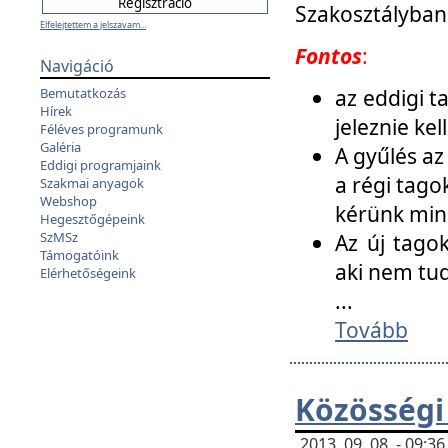
Szakosztályban
Elfelejtettem a jelszavam...
Fontos
:
Navigáció
az eddigi 
Bemutatkozás
Hírek
jeleznie ke
Féléves programunk
Galéria
A gyűlés az
Eddigi programjaink
a régi tago
Szakmai anyagok
Webshop
kérünk min
Hegesztőgépeink
SzMSz
Az új tago
Támogatóink
aki nem tud
Elérhetőségeink
...
Tovább
Közösségi
2013. 09. 08. - 09: