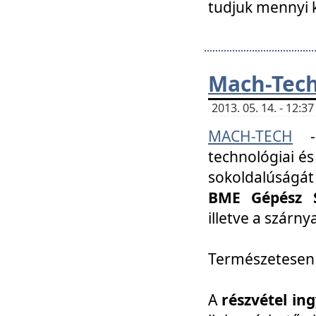
tudjuk mennyi k
Mach-Tech 
2013. 05. 14. - 12:
MACH-TECH
technológiai és
sokoldalúságát
BME Gépész S
illetve a szárn
Természetesen
A
részvétel in