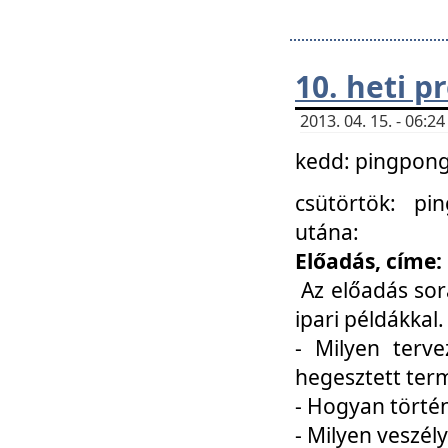
10. heti 
2013. 04. 15. - 06:
kedd: pingpong 
csütörtök: pi
utána:
Előadás, címe:
Az előadás sor
ipari példákkal
- Milyen terve
hegesztett ter
- Hogyan törté
- Milyen veszély