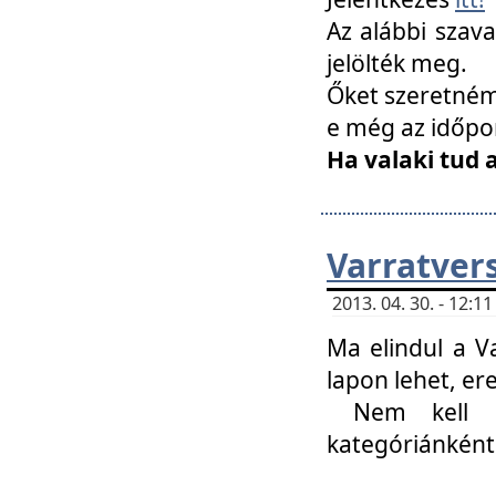
Az alábbi szav
jelölték meg.
Őket szeretném 
e még az időpo
Ha valaki tud 
Varratver
2013. 04. 30. - 12:
Ma elindul a V
lapon lehet, er
Nem kell mi
kategóriánként 