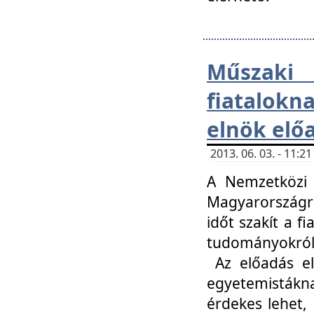
Műsza
fiatalokn
elnök elő
2013. 06. 03. - 11:
A Nemzetközi 
Magyarországr
időt szakít a f
tudományokról 
Az előadás el
egyetemisták
érdekes lehet,