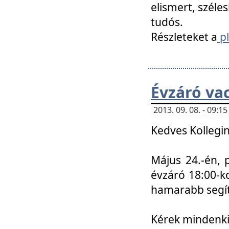
elismert, széle
tudós.
Részleteket a
pl
Évzáró va
2013. 09. 08. - 09:
Kedves Kollegin
Május 24.-én, 
évzáró 18:00-ko
hamarabb segít
Kérek mindenkit