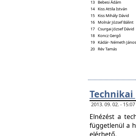
13
Bebesi Ádám
14
Kiss Attila István
15
Kiss Mihály Dávid
16
Molnár József Bálint
17
Csurgai József Dávid
18
Koncz Gergő
19
Kádár- Németh Jáno
20
Rév Tamás
Technikai
2013. 09. 02. - 15:
Elnézést a tec
függetlenül a 
elérhető.