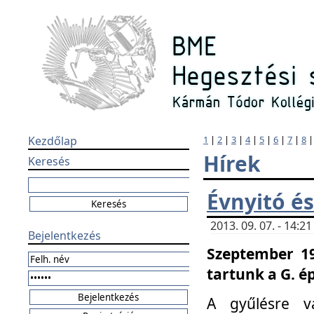
Kezdőlap
1
|
2
|
3
|
4
|
5
|
6
|
7
|
8
Hírek
Keresés
Évnyitó és
2013. 09. 07. - 14:
Bejelentkezés
Szeptember 19
tartunk a G. é
A gyűlésre v