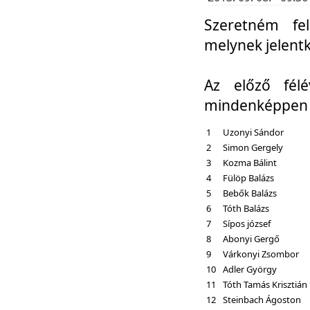
Szeretném fel
melynek jelent
Az előző fél
mindenképpen a
1
Uzonyi Sándor
2
Simon Gergely
3
Kozma Bálint
4
Fülöp Balázs
5
Bebők Balázs
6
Tóth Balázs
7
Sípos józsef
8
Abonyi Gergő
9
Várkonyi Zsombor
10
Adler György
11
Tóth Tamás Krisztián
12
Steinbach Ágoston