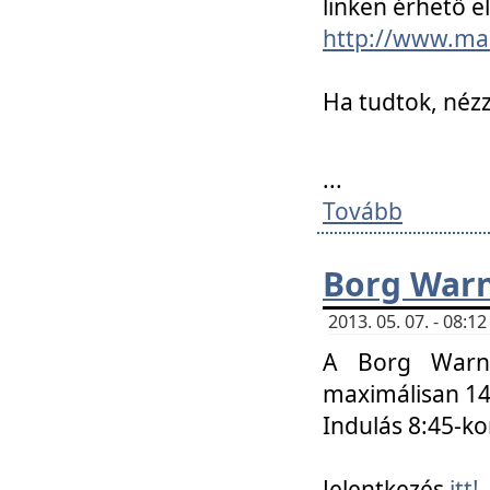
linken érhető el
http://www.mac
Ha tudtok, nézz
...
Tovább
Borg Warn
2013. 05. 07. - 08:
A Borg Warne
maximálisan 14 
Indulás 8:45-ko
Jelentkezés
itt!