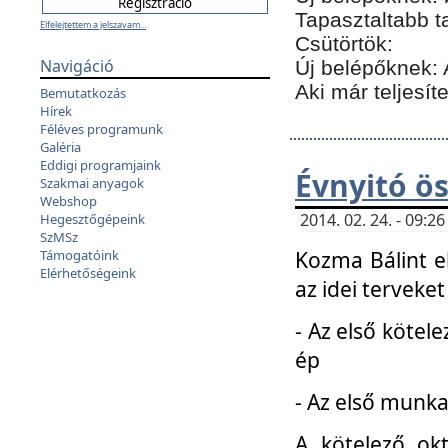
Tapasztaltabb t
Elfelejtettem a jelszavam...
Csütörtök:
Navigáció
Új belépőknek: 
Aki már teljesít
Bemutatkozás
Hírek
Féléves programunk
Galéria
Eddigi programjaink
Évnyitó ö
Szakmai anyagok
Webshop
2014. 02. 24. - 09:
Hegesztőgépeink
SzMSz
Kozma Bálint el
Támogatóink
Elérhetőségeink
az idei terveket
- Az első kötele
ép
- Az első munka
A kötelező ok