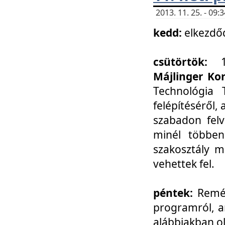
2013. 11. 25. - 09
kedd:
elkezdő
csütörtök:
Májlinger Ko
Technológia 
felépítéséről,
szabadon felv
minél többen
szakosztály m
vehettek fel.
péntek:
Remél
programról, a
alábbiakban ol