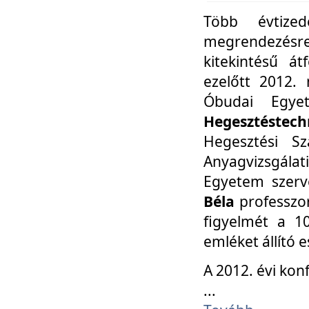
Több évtize
megrendezésr
kitekintésű á
ezelőtt 2012.
Óbudai Egy
Hegesztéstechn
Hegesztési Sz
Anyagvizsgála
Egyetem szerv
Béla
professzor
figyelmét a 10
emléket állító
A 2012. évi ko
...