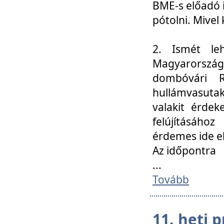
BME-s előadó i
pótolni. Mivel 
2. Ismét le
Magyarország
dombóvári R
hullámvasuta
valakit érdek
felújításáh
érdemes ide el
Az időpontra
...
Tovább
11. heti