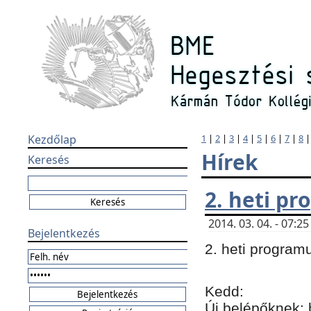
Kezdőlap
1
|
2
|
3
|
4
|
5
|
6
|
7
|
8
Hírek
Keresés
2. heti p
2014. 03. 04. - 07:
Bejelentkezés
2. heti program
Kedd:
Új belépőknek: 