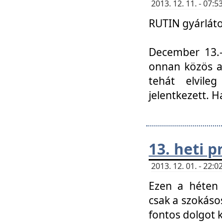
2013. 12. 11. - 07
RUTIN gyárláto
December 13.-á
onnan közös a
tehát elvile
jelentkezett. H
13. heti 
2013. 12. 01. - 22
Ezen a héten
csak a szokáso
fontos dolgot 