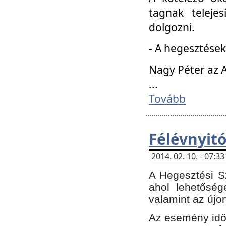
tagnak teleje
dolgozni.
- A hegesztések
Nagy Péter az A
...
Tovább
Félévnyit
2014. 02. 10. - 07:
A Hegesztési Sz
ahol lehetőség
valamint az újo
Az esemény időp