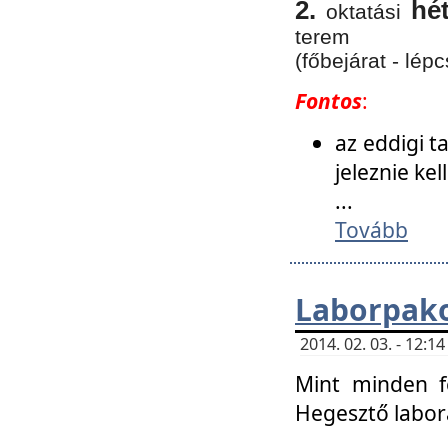
2.
hé
oktatási
terem
(főbejárat - lépc
Fontos
:
az eddigi 
jeleznie ke
...
Tovább
Laborpako
2014. 02. 03. - 12:
Mint minden f
Hegesztő labor