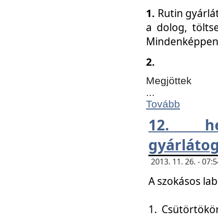
1.
Rutin gyárlá
a dolog, tölts
Mindenképpen 
2.
Megjöttek
...
Tovább
12. h
gyárlátog
2013. 11. 26. - 07
A szokásos lab
1. Csütörtökö