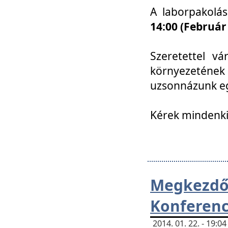
A laborpakolá
14:00 (Február
Szeretettel vá
környezetének
uzsonnázunk eg
Kérek mindenki
Megkezd
Konferenc
2014. 01. 22. - 19: