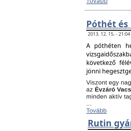
Tovább
Póthét és
2013. 12. 15. - 21:
A póthéten he
vizsgaidőszak
következő félé
jönni hegesztge
Viszont egy nag
az
Évzáró Vacs
minden aktív ta
...
Tovább
Rutin gyá