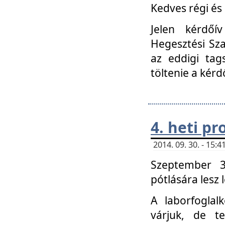
Kedves régi és 
Jelen kérdőí
Hegesztési Sza
az eddigi tag
töltenie a kérd
4. heti p
2014. 09. 30. - 15
Szeptember 3
pótlására lesz
A laborfoglal
várjuk, de t