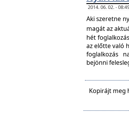
2014. 06. 02. - 08
Aki szeretne ny
magát az aktuá
hét foglalkozás
az előtte való 
foglalkozás n
bejönni felesle
Kopirájt meg 