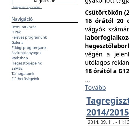
gyakorlott tagj
Elfelejtettem a jelszavam...
Csütörtökön (2
Navigáció
16 órától 20 
Bemutatkozás
vágyók számá
Hírek
laborfoglal
Féléves programunk
Galéria
hegesztőlaborb
Eddigi programjaink
végén a jelenl
Szakmai anyagok
Webshop
utólagos reklam
Hegesztőgépeink
SzMSz
18 órától a G1
Támogatóink
...
Elérhetőségeink
Tovább
Tagreg
2014/2015
2014. 09. 11. - 11