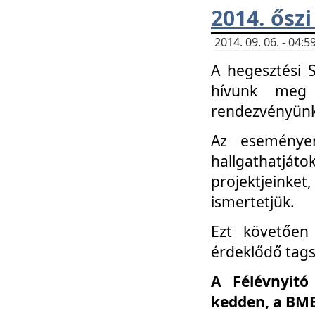
2014. őszi
2014. 09. 06. - 04
A hegesztési 
hívunk meg 
rendezvényünk
Az eseménye
hallgathatjáto
projektjeink
ismertetjük.
Ezt követően 
érdeklődő tag
A Félévnyitó
kedden, a BME