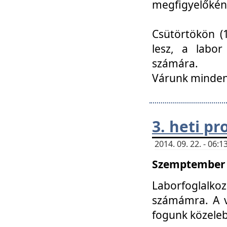
megfigyelőkén
Csütörtökön (1
lesz, a labor
számára.
Várunk mindenk
3. heti p
2014. 09. 22. - 06
Szemptember 2
Laborfoglalk
számámra. A ve
fogunk közele