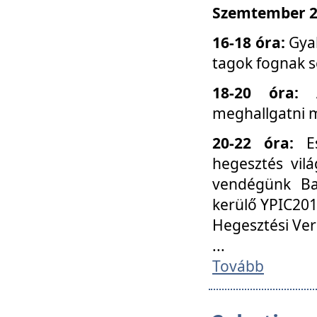
Szemtember 25
16-18 óra:
Gyak
tagok fognak s
18-20 óra:
meghallgatni m
20-22 óra:
Es
hegesztés vilá
vendégünk Ba
kerülő YPIC201
Hegesztési Ver
...
Tovább