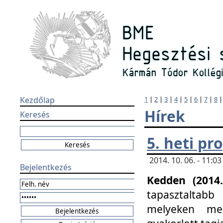
Kezdőlap
1
|
2
|
3
|
4
|
5
|
6
|
7
|
8
Hírek
Keresés
5. heti p
2014. 10. 06. - 11:
Bejelentkezés
Kedden (2014.
tapasztaltabb
melyeken meg