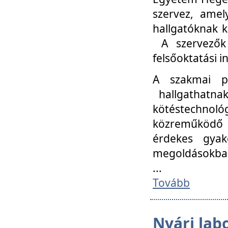
szervez, amel
hallgatóknak k
A szervezők
felsőoktatási 
A szakmai p
hallgathatna
kötéstechnológ
közreműködő i
érdekes gyak
megoldásokba
...
Tovább
Nyári lab