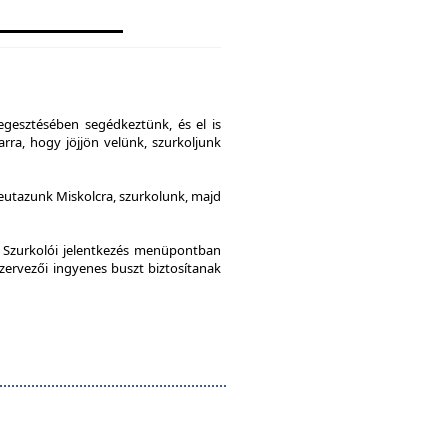
gesztésében segédkeztünk, és el is
rra, hogy jöjjön velünk, szurkoljunk
leutazunk Miskolcra, szurkolunk, majd
a Szurkolói jelentkezés menüpontban
szervezői ingyenes buszt biztosítanak