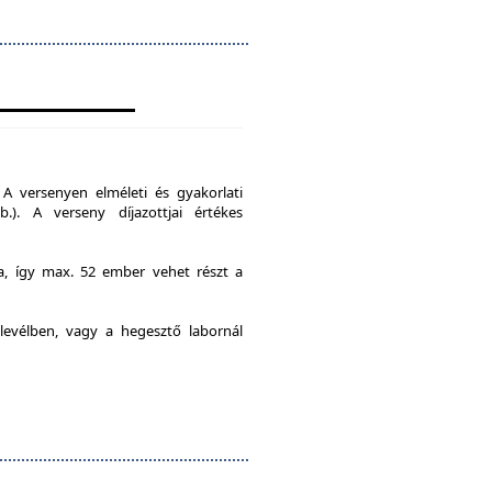
A versenyen elméleti és gyakorlati
b.). A verseny díjazottjai értékes
ia, így max. 52 ember vehet részt a
levélben, vagy a hegesztő labornál