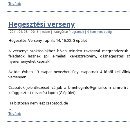
Tovább
Hegesztési verseny
2011. 04. 05. - 09:16 | Adam | Kategória:
Programok
|
0 komment eddig
Hegesztési Verseny - április 14. 16:00, G épület
A versenyt szokásainkhoz híven minden tavasszal megrendezzük. 
feladatok lesznek (pl. elméleti keresztrejtvény, gázhegesztés st
nyereményeket kapnak!
Az idei évben 13 csapat nevezhet. Egy csapatnak 4 főből kell álln
versenyen.
Csapatok jelentkezését várjuk a bmeheginfo@gmail.com címre írt 
kifüggesztett nevezési lapon (G épület).
Ha biztosan nem lesz csapatod, de
...
Tovább