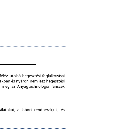
félév utolsó hegesztési foglalkozásai
szakban és nyáron nem lesz hegesztési
je meg az Anyagtechnológia Tanszék
latokat, a labort rendberakjuk, és