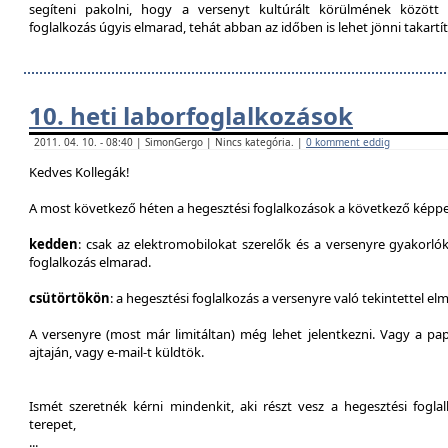
segíteni pakolni, hogy a versenyt kultúrált körülmének között 
foglalkozás úgyis elmarad, tehát abban az időben is lehet jönni takartít
10. heti laborfoglalkozások
2011. 04. 10. - 08:40 | SimonGergo | Nincs kategória. |
0 komment eddig
Kedves Kollegák!
A most következő héten a hegesztési foglalkozások a következő képpe
kedden
: csak az elektromobilokat szerelők és a versenyre gyakorló
foglalkozás elmarad.
csütörtökön
: a hegesztési foglalkozás a versenyre való tekintettel el
A versenyre (most már limitáltan) még lehet jelentkezni. Vagy a pap
ajtaján, vagy e-mail-t küldtök.
Ismét szeretnék kérni mindenkit, aki részt vesz a hegesztési fogl
terepet,
...