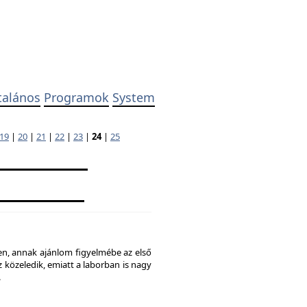
talános
Programok
System
19
|
20
|
21
|
22
|
23
|
24
|
25
ben, annak ajánlom figyelmébe az első
 közeledik, emiatt a laborban is nagy
.