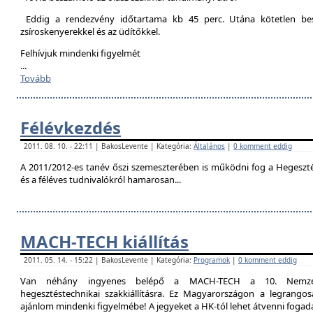
Eddig a rendezvény időtartama kb 45 perc. Utána kötetlen besz
zsíroskenyerekkel és az üdítőkkel.
Felhívjuk mindenki figyelmét
...
Tovább
Félévkezdés
2011. 08. 10. - 22:11 | BakosLevente | Kategória:
Általános
|
0 komment eddig
A 2011/2012-es tanév őszi szemeszterében is működni fog a Hegesztési
és a féléves tudnivalókról hamarosan...
MACH-TECH kiállítás
2011. 05. 14. - 15:22 | BakosLevente | Kategória:
Programok
|
0 komment eddig
Van néhány ingyenes belépő a MACH-TECH a 10. Nemzetkö
hegesztéstechnikai szakkiállításra. Ez Magyarországon a legrangosa
ajánlom mindenki figyelmébe! A jegyeket a HK-tól lehet átvenni foga