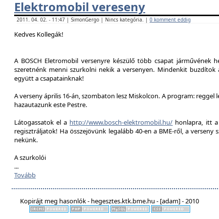
Elektromobil vereseny
2011. 04. 02. - 11:47 | SimonGergo | Nincs kategória. |
0 komment eddig
Kedves Kollegák!
A BOSCH Eletromobil versenyre készülő több csapat járművének he
szeretnénk menni szurkolni nekik a versenyen. Mindenkit buzdítok a
együtt a csapatainknak!
A verseny április 16-án, szombaton lesz Miskolcon. A program: reggel 
hazautazunk este Pestre.
Látogassatok el a
http://www.bosch-elektromobil.hu/
honlapra, itt 
regisztráljatok! Ha összejövünk legalább 40-en a BME-ről, a verseny 
nekünk.
A szurkolói
...
Tovább
Kopirájt meg hasonlók - hegesztes.ktk.bme.hu - [adam] - 2010