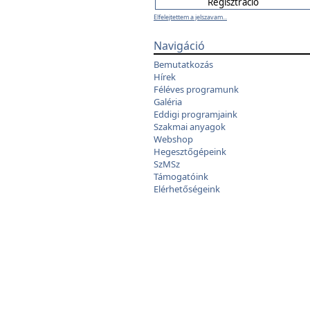
Elfelejtettem a jelszavam...
Navigáció
Bemutatkozás
Hírek
Féléves programunk
Galéria
Eddigi programjaink
Szakmai anyagok
Webshop
Hegesztőgépeink
SzMSz
Támogatóink
Elérhetőségeink