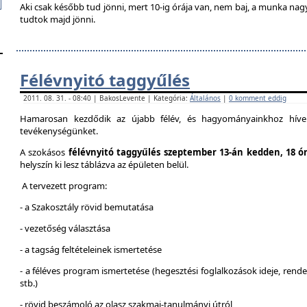
Aki csak később tud jönni, mert 10-ig órája van, nem baj, a munka na
tudtok majd jönni.
Félévnyitó taggyűlés
2011. 08. 31. - 08:40 | BakosLevente | Kategória:
Általános
|
0 komment eddig
Hamarosan kezdődik az újabb félév, és hagyományainkhoz híven
tevékenységünket.
A szokásos
félévnyitó taggyűlés szeptember 13-án kedden, 18 ó
helyszín ki lesz táblázva az épületen belül.
A tervezett program:
- a Szakosztály rövid bemutatása
- vezetőség választása
- a tagság feltételeinek ismertetése
- a féléves program ismertetése (hegesztési foglalkozások ideje, ren
stb.)
- rövid beszámoló az olasz szakmai-tanulmányi útról