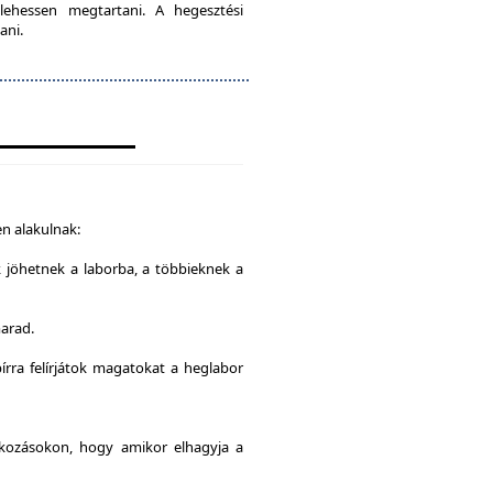
lehessen megtartani. A hegesztési
ani.
n alakulnak:
k jöhetnek a laborba, a többieknek a
marad.
írra felírjátok magatokat a heglabor
alkozásokon, hogy amikor elhagyja a