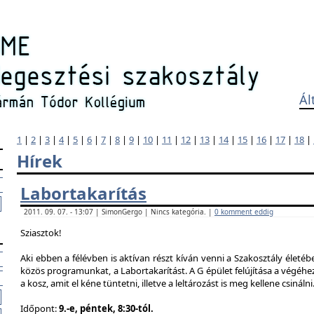
Ál
1
|
2
|
3
|
4
|
5
|
6
|
7
|
8
|
9
|
10
|
11
|
12
|
13
|
14
|
15
|
16
|
17
|
18
|
Hírek
Labortakarítás
2011. 09. 07. - 13:07 | SimonGergo | Nincs kategória. |
0 komment eddig
Sziasztok!
Aki ebben a félévben is aktívan részt kíván venni a Szakosztály életé
közös programunkat, a Labortakarítást. A G épület felújítása a végéhez
a kosz, amit el kéne tüntetni, illetve a leltározást is meg kellene csinálni
Időpont:
9.-e, péntek, 8:30-tól.