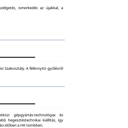
élgetés, ismerkedés az újakkal, a
 Szakosztály. A félévnyitó gyűlésről
zi gépgyártás-technológiai és
bb hegesztéstechnikai kiállítás, így
dási időben a HK tömbben.