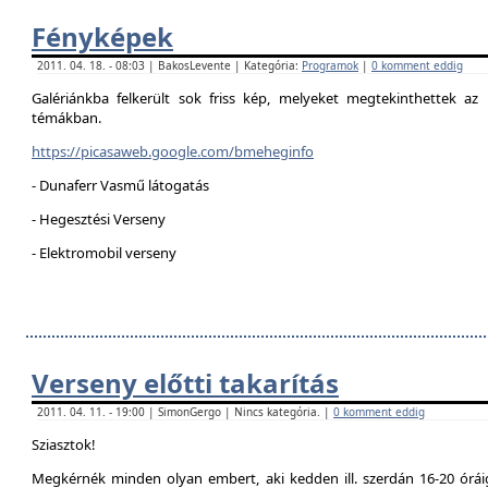
Fényképek
2011. 04. 18. - 08:03 | BakosLevente | Kategória:
Programok
|
0 komment eddig
Galériánkba felkerült sok friss kép, melyeket megtekinthettek az 
témákban.
https://picasaweb.google.com/bmeheginfo
- Dunaferr Vasmű látogatás
- Hegesztési Verseny
- Elektromobil verseny
Verseny előtti takarítás
2011. 04. 11. - 19:00 | SimonGergo | Nincs kategória. |
0 komment eddig
Sziasztok!
Megkérnék minden olyan embert, aki kedden ill. szerdán 16-20 óráig