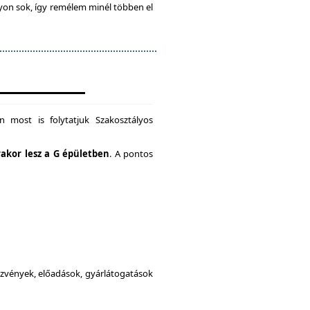
gyon sok, így remélem minél többen el
 most is folytatjuk Szakosztályos
rakor lesz a G épületben
. A pontos
dezvények, előadások, gyárlátogatások