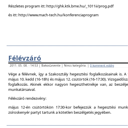
Részletes program itt: http://ghk.ktk.bme.hu/_1011ii/prog.pdf
és itt: http://www.mach-tech.hu/konferenciaprogram
Félévzáró
2011. 05. 08. - 14:53 | BakosLevente | Nincs kategória. |
0 komment eddig
Vége a félévnek, így a Szakosztály hegesztési foglalkozásainak is. A 
május 10. kedd (16-18h) és május 12. csütörtök (16-17:30). Vizsgaidő
foglalkozás. Akinek ekkor nagyon hegeszthetnékje van, az beszél
munkatársaival.
Félévzáró rendezvény:
május 12-én csütörtökön 17:30-kor befejezzük a hegesztési munká
zsíroskenyér partyt tartunk a kötetlen beszélgetés jegyében.