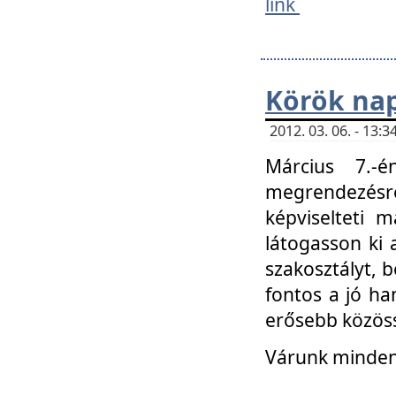
link
Körök na
2012. 03. 06. - 13
Március 7.-
megrendezésre
képviselteti 
látogasson ki 
szakosztályt, b
fontos a jó ha
erősebb közöss
Várunk mindenk