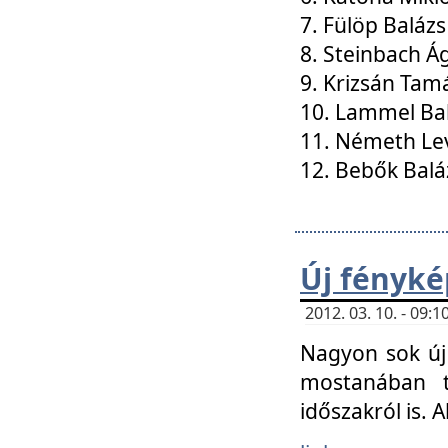
7. Fülöp Balázs
8. Steinbach Á
9. Krizsán Tam
10. Lammel Ba
11. Németh Le
12. Bebők Balá
Új fényké
2012. 03. 10. - 09
Nagyon sok új 
mostanában t
időszakról is. A