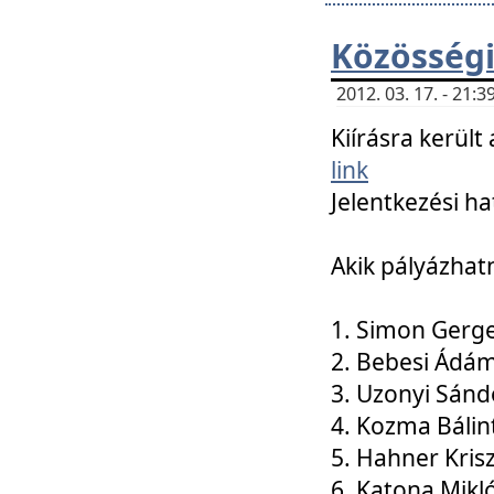
Közösségi
2012. 03. 17. - 21
Kiírásra kerül
link
Jelentkezési ha
Akik pályázhat
1. Simon Gerge
2. Bebesi Ádá
3. Uzonyi Sánd
4. Kozma Bálin
5. Hahner Kris
6. Katona Mikl