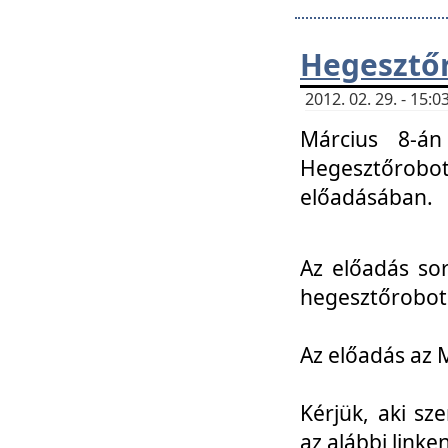
Hegesztőr
2012. 02. 29. - 15:
Március 8-án
Hegesztőrobo
előadásában.
Az előadás so
hegesztőroboto
Az előadás az 
Kérjük, aki sz
az alábbi linken