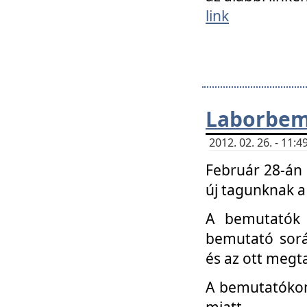
link
Laborbem
2012. 02. 26. - 11:
Február 28-án
új tagunknak a
A bemutatók 
bemutató sorá
és az ott megta
A bemutatókon 
miatt.