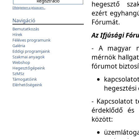
hegesztő sza
Elfelejtettem a jelszavam...
ezért egyhangú
Navigáció
Fórumát.
Bemutatkozás
Az Ifjúsági Fóru
Hírek
Féléves programunk
Galéria
- A magyar m
Eddigi programjaink
mérnök hallgat
Szakmai anyagok
Webshop
fórumot biztosí
Hegesztőgépeink
SzMSz
kapcsolat
Támogatóink
Elérhetőségeink
hegesztési 
- Kapcsolatot t
érdeklődő és 
között:
üzemlátoga