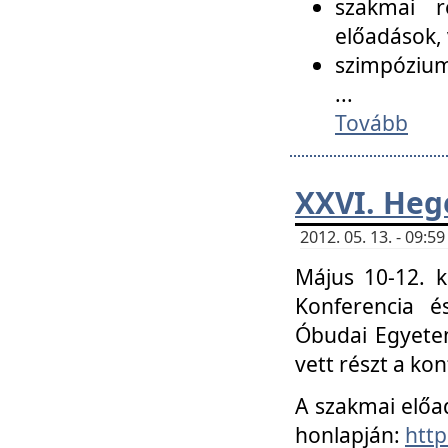
szakmai r
előadások, 
szimpózium
...
Tovább
XXVI. Heg
2012. 05. 13. - 09:
Május 10-12. k
Konferencia é
Óbudai Egyetem
vett részt a ko
A szakmai előa
honlapján:
http