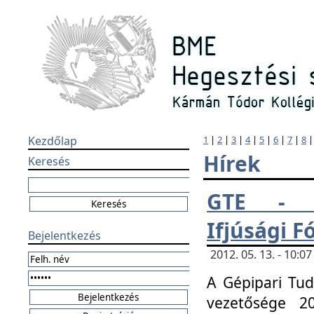
Kezdőlap
1
|
2
|
3
|
4
|
5
|
6
|
7
|
8
Hírek
Keresés
GTE - H
Ifjúsági 
Bejelentkezés
2012. 05. 13. - 10:
A Gépipari Tu
vezetősége 20