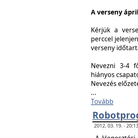
A verseny ápril
Kérjük a vers
perccel jelenje
verseny időtar
Nevezni 3-4 f
hiányos csapat
Nevezés előze
...
Tovább
Robotpro
2012. 03. 19. - 20:
A Hegesztési S