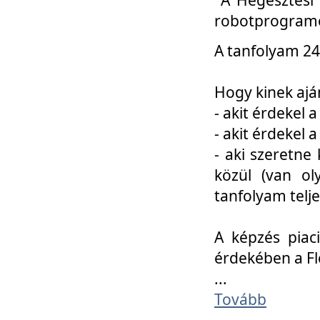
robotprogramo
A tanfolyam 24
Hogy kinek ajá
- akit érdekel 
- akit érdekel
- aki szeretne 
közül (van ol
tanfolyam telje
A képzés piac
érdekében a F
...
Tovább