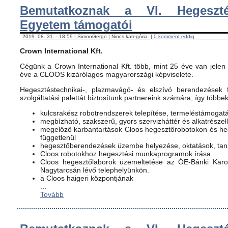
Bemutatkoznak a VI. Hegeszté
Egyetem támogatói
2019. 08. 31. - 18:59 | SimonGergo | Nincs kategória. |
0 komment eddig
Crown International Kft.
Cégünk a Crown International Kft. több, mint 25 éve van jelen 
éve a CLOOS kizárólagos magyarországi képviselete.
Hegesztéstechnikai-, plazmavágó- és elszívó berendezések f
szolgáltatási palettát biztosítunk partnereink számára, így többe
kulcsrakész robotrendszerek telepítése, termeléstámogat
megbízható, szakszerű, gyors szervizháttér és alkatrészel
megelőző karbantartások Cloos hegesztőrobotokon és h
függetlenül
hegesztőberendezések üzembe helyezése, oktatások, ta
Cloos robotokhoz hegesztési munkaprogramok írása
Cloos hegesztőlaborok üzemeltetése az ÓE-Bánki Karon
Nagytarcsán lévő telephelyünkön.
a Cloos haigeri központjának
...
Tovább