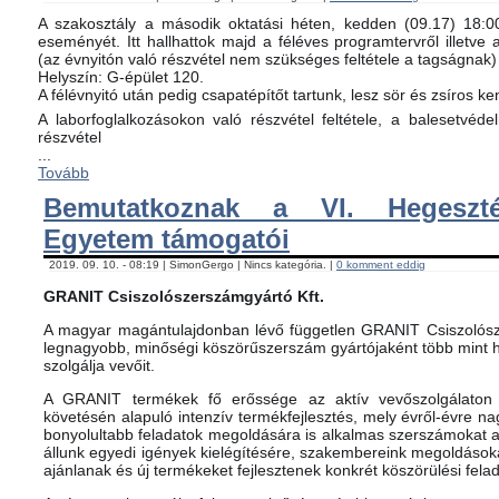
A szakosztály a második oktatási héten, kedden (09.17) 18:00-
eseményét. Itt hallhattok majd a féléves programtervről illetve 
(az évnyitón való részvétel nem szükséges feltétele a tagságnak)
Helyszín: G-épület 120.
A félévnyitó után pedig csapatépítőt tartunk, lesz sör és zsíros ke
A laborfoglalkozásokon való részvétel feltétele, a balesetvéd
részvétel
...
Tovább
Bemutatkoznak a VI. Hegeszté
Egyetem támogatói
2019. 09. 10. - 08:19 | SimonGergo | Nincs kategória. |
0 komment eddig
GRANIT Csiszolószerszámgyártó Kft.
A magyar magántulajdonban lévő független GRANIT Csiszolósz
legnagyobb, minőségi köszörűszerszám gyártójaként több mint h
szolgálja vevőit.
A GRANIT termékek fő erőssége az aktív vevőszolgálaton 
követésén alapuló intenzív termékfejlesztés, mely évről-évre na
bonyolultabb feladatok megoldására is alkalmas szerszámokat 
állunk egyedi igények kielégítésére, szakembereink megoldásoka
ajánlanak és új termékeket fejlesztenek konkrét köszörülési fela