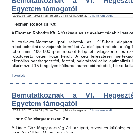
Bemutatkoznak a VI. Hegeszté
Egyetem támogatói
2019. 08. 29. - 20:18 | SimonGergo | Nincs kategória. |
0 komment eddig
Flexman Robotics Kft.
A Flexman Robotics Kft. A Yaskawa és az Axelent cégek hivatalo
A Yaskawa-Motoman ipari robotok az 1915-ben alapított 
robottechnikai divíziójának termékei. Az első ipari robotot a cég
több, mint 400 000 ipari robotot telepített világszerte, és ez
robotgyártó cégei közé került. A cég fejlesztései mértéka
ellenállás ponthegesztési, festési, palettázási célra optimalizált
alkalmazott 15 tengelyes kétkaros humanoid robotok, hibrid-koll
...
Tovább
Bemutatkoznak a VI. Hegeszté
Egyetem támogatói
2019. 08. 27. - 18:52 | SimonGergo | Nincs kategória. |
0 komment eddig
Linde Gáz Magyarország Zrt.
A Linde Gáz Magyarország Zrt. az ipari, orvosi és különleges
vezető szállítója Magyarországon.