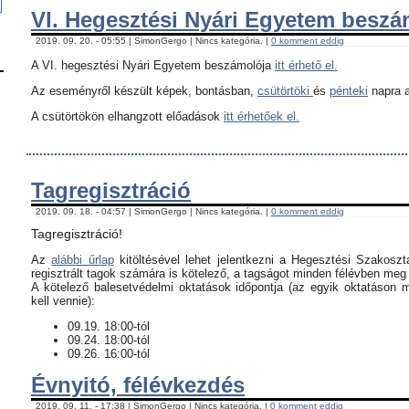
VI. Hegesztési Nyári Egyetem besz
2019. 09. 20. - 05:55 | SimonGergo | Nincs kategória. |
0 komment eddig
A VI. hegesztési Nyári Egyetem beszámolója
itt érhető el.
Az eseményről készült képek, bontásban,
csütörtöki
és
pénteki
napra a
A csütörtökön elhangzott előadások
itt érhetőek el.
Tagregisztráció
2019. 09. 18. - 04:57 | SimonGergo | Nincs kategória. |
0 komment eddig
Tagregisztráció!
Az
alábbi űrlap
kitöltésével lehet jelentkezni a Hegesztési Szakoszt
regisztrált tagok számára is kötelező, a tagságot minden félévben meg k
​A kötelező balesetvédelmi oktatások időpontja (az egyik oktatáson 
kell vennie):
09.19. 18:00-tól
09.24. 18:00-tól
09.26. 16:00-tól
Évnyitó, félévkezdés
2019. 09. 11. - 17:38 | SimonGergo | Nincs kategória. |
0 komment eddig