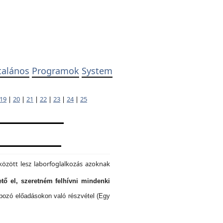
talános
Programok
System
19
|
20
|
21
|
22
|
23
|
24
|
25
özött lesz laborfoglalkozás azoknak
tő el, szeretném felhívni mindenki
lapozó előadásokon való részvétel (Egy