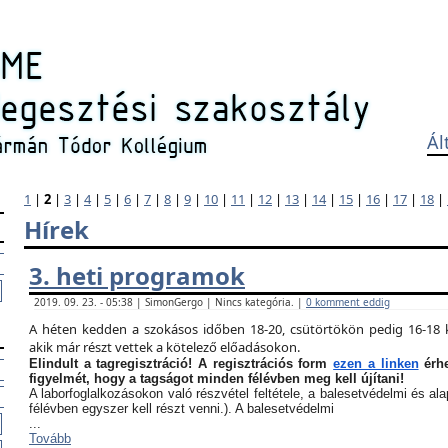
Ál
1
|
2
|
3
|
4
|
5
|
6
|
7
|
8
|
9
|
10
|
11
|
12
|
13
|
14
|
15
|
16
|
17
|
18
|
Hírek
3. heti programok
2019. 09. 23. - 05:38 | SimonGergo | Nincs kategória. |
0 komment eddig
A héten kedden a szokásos időben 18-20, csütörtökön pedig 16-18 k
akik már részt vettek a kötelező előadásokon.
Elindult a tagregisztráció! A regisztrációs form
ezen a linken
érhe
figyelmét, hogy a tagságot minden félévben meg kell újítani!
A laborfoglalkozásokon való részvétel feltétele, a balesetvédelmi és a
félévben egyszer kell részt venni.). A balesetvédelmi
...
Tovább