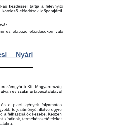
ás kezdéssel tartja a félévnyitó
a kötelező előadások időpontjáról.
nyér.
elmi és alapozó előadásokon való
si Nyári
erszámgyártó Kft. Magyarország
atvan év szakmai tapasztalatával
és a piaci igények folyamatos
gyobb teljesítményű, illetve egyre
ad a felhasználók kezébe. Készen
t kínálnak, termékösszetételeket
datokra.