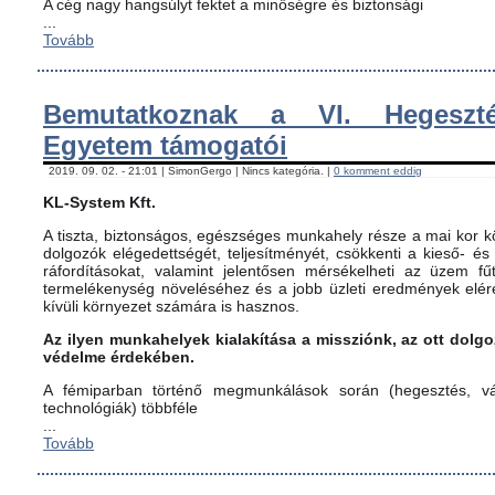
A cég nagy hangsúlyt fektet a minőségre és biztonsági
...
Tovább
Bemutatkoznak a VI. Hegeszté
Egyetem támogatói
2019. 09. 02. - 21:01 | SimonGergo | Nincs kategória. |
0 komment eddig
KL-System Kft.
A tiszta, biztonságos, egészséges munkahely része a mai kor kö
dolgozók elégedettségét, teljesítményét, csökkenti a kieső- és
ráfordításokat, valamint jelentősen mérsékelheti az üzem fűt
termelékenység növeléséhez és a jobb üzleti eredmények elér
kívüli környezet számára is hasznos.
Az ilyen munkahelyek kialakítása a missziónk, az ott dol
védelme érdekében.
A fémiparban történő megmunkálások során (hegesztés, vág
technológiák) többféle
...
Tovább