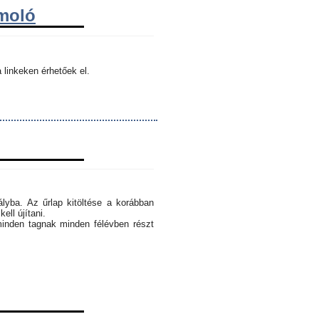
ámoló
 linkeken érhetőek el.
ályba. Az űrlap kitöltése a korábban
ell újítani.
minden tagnak minden félévben részt