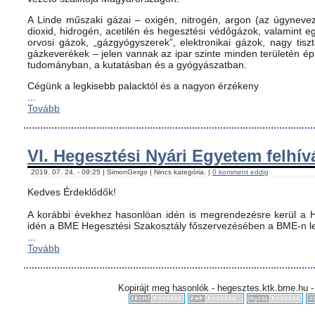
A Linde műszaki gázai – oxigén, nitrogén, argon (az úgynevez
dioxid, hidrogén, acetilén és hegesztési védőgázok, valamint
orvosi gázok, „gázgyógyszerek”, elektronikai gázok, nagy tis
gázkeverékek – jelen vannak az ipar szinte minden területén é
tudományban, a kutatásban és a gyógyászatban.
Cégünk a legkisebb palacktól és a nagyon érzékeny
...
Tovább
VI. Hegesztési Nyári Egyetem felhív
2019. 07. 24. - 09:25 | SimonGergo | Nincs kategória. |
0 komment eddig
Kedves Érdeklődők!
A korábbi évekhez hasonlóan idén is megrendezésre kerül a H
idén a BME Hegesztési Szakosztály főszervezésében a BME-n le
...
Tovább
Kopirájt meg hasonlók - hegesztes.ktk.bme.hu -