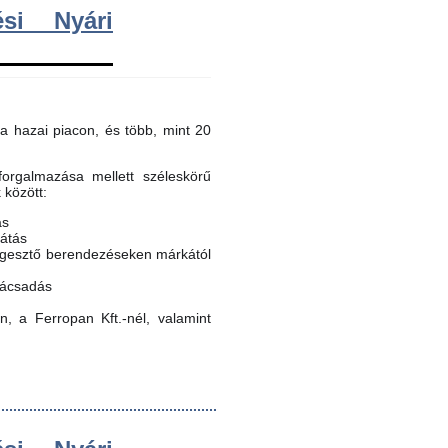
si Nyári
a hazai piacon, és több, mint 20
orgalmazása mellett széleskörű
k között:
ás
látás
egesztő berendezéseken márkától
nácsadás
, a Ferropan Kft.-nél, valamint