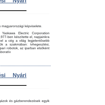
si Nyári
s magyarországi képviselete.
Yaskawa Electric Corporation
 1977-ben készítette el, napjainkra
zel a cég a világ legjelentősebb
dók a szakmában: ívhegesztési,
 ipari robotok, az iparban elsőként
aboratív
si Nyári
 gázok és gázberendezések egyik