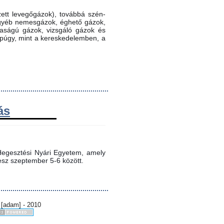
ett levegőgázok), továbbá szén-
 egyéb nemesgázok, éghető gázok,
ztaságú gázok, vizsgáló gázok és
ppúgy, mint a kereskedelemben, a
ás
egesztési Nyári Egyetem, amely 
sz szeptember 5-6 között.
 [adam] - 2010