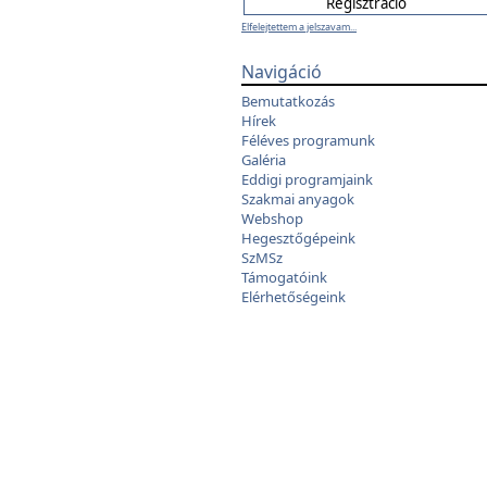
Elfelejtettem a jelszavam...
Navigáció
Bemutatkozás
Hírek
Féléves programunk
Galéria
Eddigi programjaink
Szakmai anyagok
Webshop
Hegesztőgépeink
SzMSz
Támogatóink
Elérhetőségeink