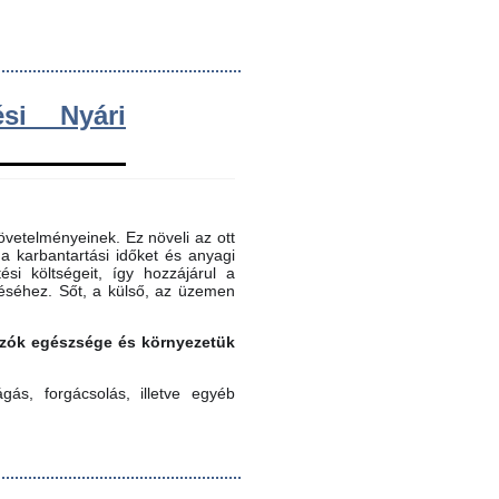
si Nyári
vetelményeinek. Ez növeli az ott
 a karbantartási időket és anyagi
ési költségeit, így hozzájárul a
éséhez. Sőt, a külső, az üzemen
gozók egészsége és környezetük
ás, forgácsolás, illetve egyéb