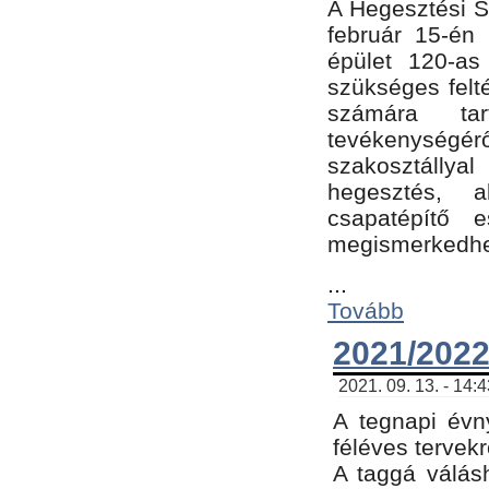
A Hegesztési Sz
február 15-én 
épület 120-a
szükséges felt
számára tar
tevékenységéről
szakosztálly
hegesztés, 
csapatépítő e
megismerkedhet
...
Tovább
2021/2022
2021. 09. 13. - 14:
A tegnapi évny
féléves tervekr
A taggá válásh