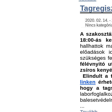
Tagregis
    2020. 02. 14. - 18:56 | SimonGergo | 

    Nincs kategória
A szakosztá
18:00-ás ke
hallhattok ma
előadások id
szükséges fe
félévnyitó u
zsíros kenyé
Elindult a 
linken
 érhet
hogy a tags
laborfogla
balesetvédel
...
Tovább