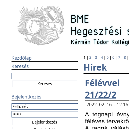
Kezdőlap
1
|
2
|
3
|
4
|
5
|
6
|
7
|
8
Hírek
Keresés
Félévvel
21/22/2
Bejelentkezés
2022. 02. 16. - 12:
A tegnapi évny
féléves tervekrő
A taggá válásho