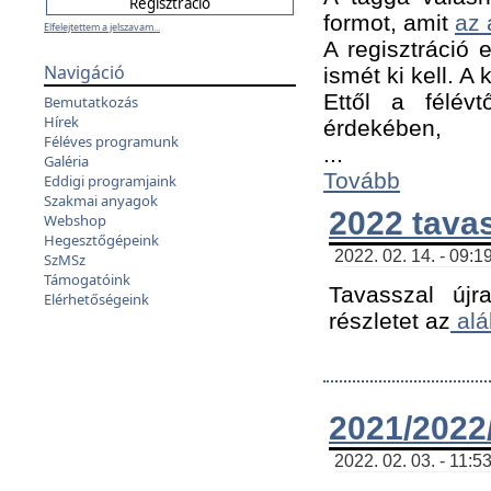
formot, amit
az 
Elfelejtettem a jelszavam...
A regisztráció e
Navigáció
ismét ki kell. A
Ettől a félév
Bemutatkozás
Hírek
érdekében,
Féléves programunk
...
Galéria
Tovább
Eddigi programjaink
Szakmai anyagok
2022 tava
Webshop
Hegesztőgépeink
2022. 02. 14. - 09:1
SzMSz
Támogatóink
Tavasszal újr
Elérhetőségeink
részletet az
alá
2021/2022/
2022. 02. 03. - 11:5