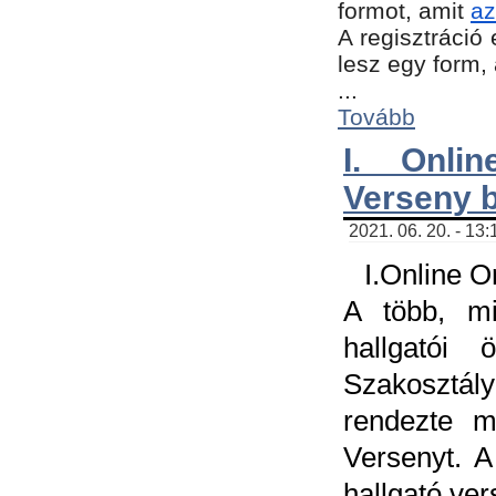
formot, amit
az
A regisztráció 
lesz egy form,
...
Tovább
I. Onli
Verseny 
2021. 06. 20. - 13
I.Online 
A több, mi
hallgatói
Szakosztál
rendezte m
Versenyt. A
hallgató ve