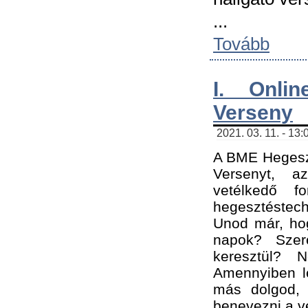
...
Tovább
I. Onli
Verseny
2021. 03. 11. - 13:
A BME Hegeszt
Versenyt, a
vetélkedő f
hegesztéstec
Unod már, hog
napok? Szer
keresztül? 
Amennyiben le
más dolgod,
benevezni a ve