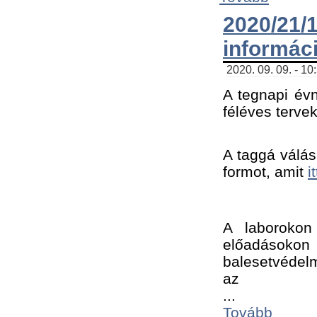
2020/21
informác
2020. 09. 09. - 10
A tegnapi évn
féléves tervek
A taggá válásh
formot, amit 
i
A laborokon 
előadásokon 
balesetvédelm
az ﻿
...
Tovább