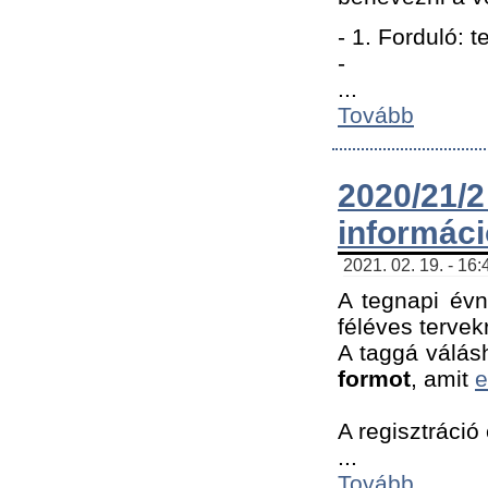
- 1. Forduló: 
-
...
Tovább
2020/21
informác
2021. 02. 19. - 16
A tegnapi évn
féléves tervek
A taggá válásh
formot
, amit
e
A regisztráció 
...
Tovább