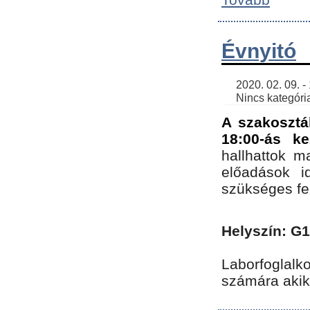
Évnyitó
    2020. 02. 09. - 19:30 | SimonGergo | 

    Nincs kategória
A szakosztá
18:00-ás ke
hallhattok ma
előadások id
szükséges fe
Helyszín: G
Laborfoglalk
számára akik