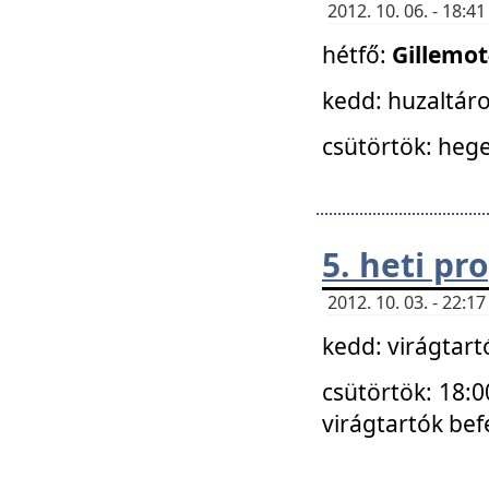
2012. 10. 06. - 18:
hétfő:
Gillemo
kedd: huzaltáro
csütörtök: hege
5. heti p
2012. 10. 03. - 22:
kedd: virágtar
csütörtök: 18:0
virágtartók bef