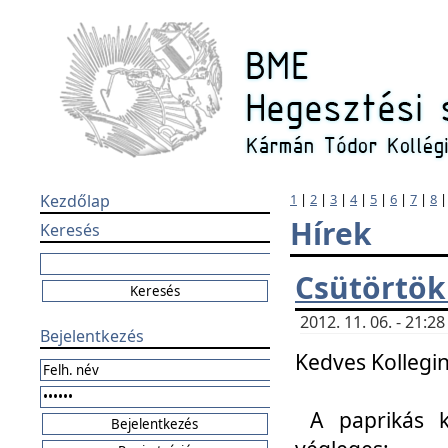
Kezdőlap
1
|
2
|
3
|
4
|
5
|
6
|
7
|
8
Hírek
Keresés
Csütörtök
2012. 11. 06. - 21:
Bejelentkezés
Kedves Kollegin
A paprikás k