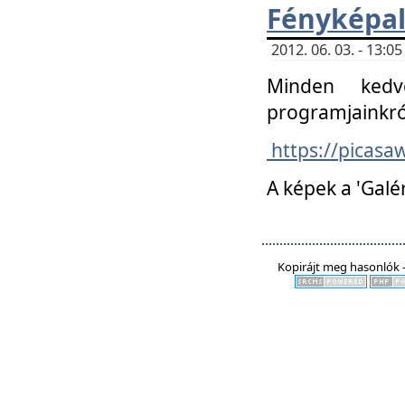
Fényképa
2012. 06. 03. - 13:
Minden kedv
programjainkró
https://picas
A képek a 'Galé
Kopirájt meg hasonlók -