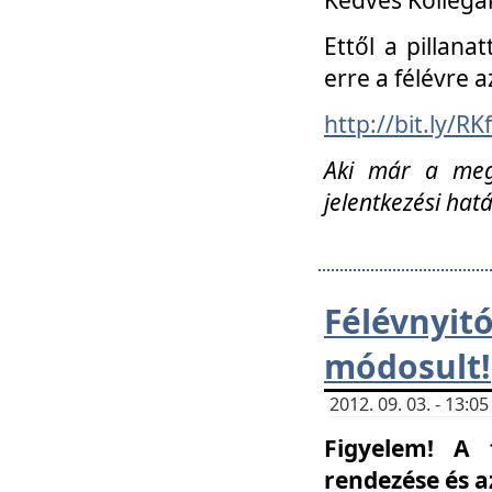
Ettől a pillana
erre a félévre a
http://bit.ly/RK
Aki már a megn
jelentkezési hat
Félévnyi
módosult!
2012. 09. 03. - 13:
Figyelem! A 
rendezése és 