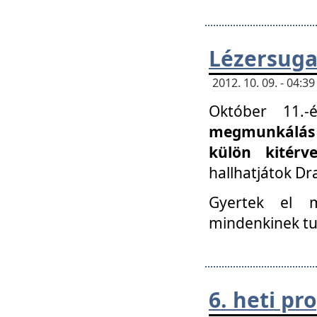
Lézersuga
2012. 10. 09. - 04:
Október 11.
megmunkálás 
külön kitér
hallhatjátok D
Gyertek el 
mindenkinek tu
6. heti p