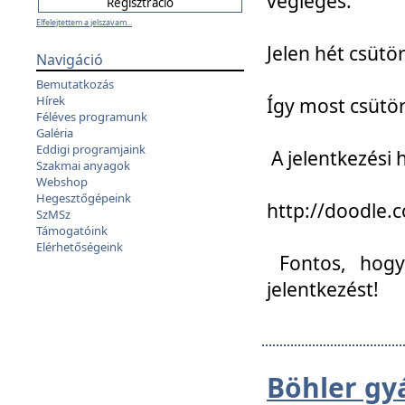
végleges:
Elfelejtettem a jelszavam...
Jelen hét csütör
Navigáció
Bemutatkozás
Hírek
Így most csütö
Féléves programunk
Galéria
Eddigi programjaink
A jelentkezési h
Szakmai anyagok
Webshop
Hegesztőgépeink
http://doodle
SzMSz
Támogatóink
Elérhetőségeink
Fontos, hogy 
jelentkezést!
Böhler gy