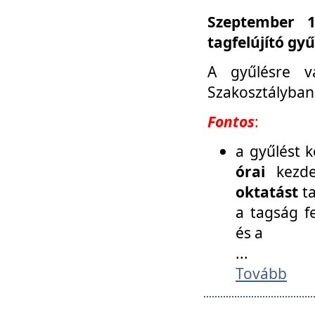
Szeptember 1
tagfelújító gy
A gyűlésre v
Szakosztályban
Fontos
:
a gyűlést 
órai
kezde
oktatást
t
a tagság f
és a
...
Tovább