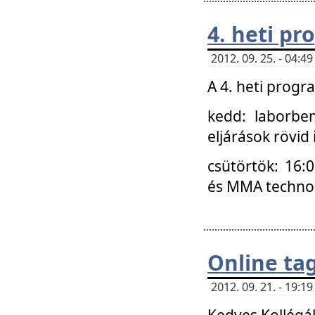
4. heti p
2012. 09. 25. - 04:
A 4. heti prog
kedd: laborbe
eljárások rövid
csütörtök: 16:
és MMA technoló
Online ta
2012. 09. 21. - 19:
Kedves Kollégá