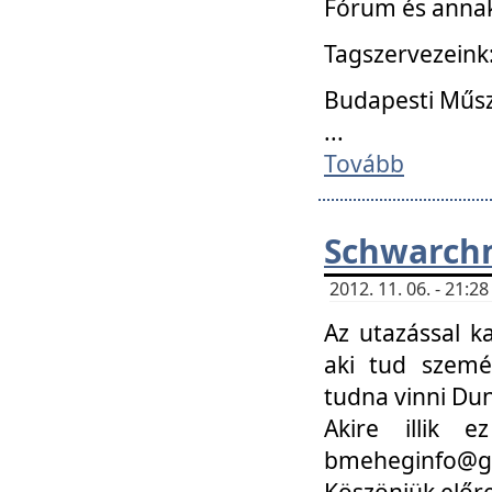
Fórum és annak
Tagszervezeink
Budapesti Műs
...
Tovább
Schwarchm
2012. 11. 06. - 21:
Az utazással k
aki tud szemé
tudna vinni Du
Akire illik 
bmeheginfo@gma
Köszönjük előre