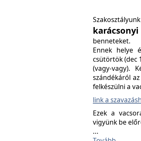
Szakosztály
karácsonyi
benneteket.
Ennek helye é
csütörtök (dec 1
(vagy-vagy). K
szándékáról az 
felkészülni a va
link a szavazás
Ezek a vacsor
vigyünk be előr
...
Tovább