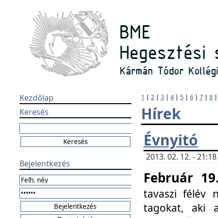
Kezdőlap
1
|
2
|
3
|
4
|
5
|
6
|
7
|
8
Hírek
Keresés
Évnyitó
2013. 02. 12. - 21:
Bejelentkezés
Február 19
tavaszi félév
tagokat, aki 