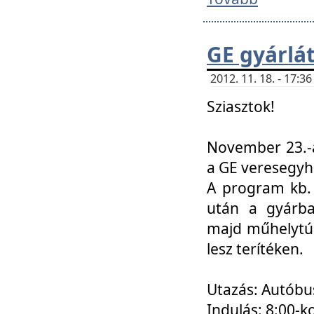
GE gyárlá
2012. 11. 18. - 17:
Sziasztok!
November 23.-á
a GE veresegyh
A program kb. 
után a gyárba
majd műhelytúr
lesz terítéken.
Utazás: Autóbu
Indulás: 8:00-k