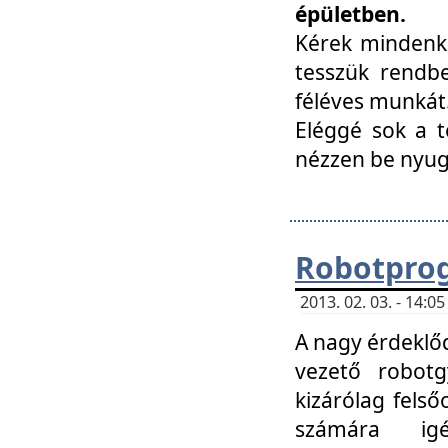
épületben.
Kérek mindenki
tesszük rendbe
féléves munkát
Eléggé sok a te
nézzen be nyu
Robotprog
2013. 02. 03. - 14:
A nagy érdeklőd
vezető robotg
kizárólag felső
számára ig