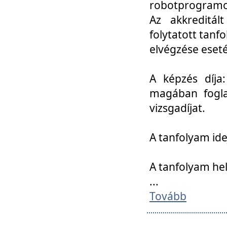
robotprogramoz
Az akkreditál
folytatott tan
elvégzése eset
A képzés díja
magában foglal
vizsgadíjat.
A tanfolyam ide
A tanfolyam he
...
Tovább