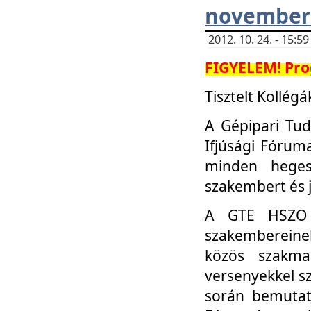
november 
2012. 10. 24. - 15:
FIGYELEM! Pro
Tisztelt Kollégá
A Gépipari Tu
Ifjúsági Fóru
minden heges
szakembert és 
A GTE HSZO I
szakembereinek
közös szakmai
versenyekkel sz
során bemutatk