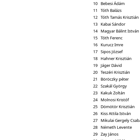
10
Bebesi Ádám
11
Tóth Balázs
12
Tóth Tamás Krisztián
13
Kabai Sándor
14
Magyar Bálint István
15
Tóth Ferenc
16
Kurucz Imre
17
Sipos József
18
Hahner Krisztián
19
Jáger Dávid
20
Teszéri Krisztián
21
Böröczky péter
22
Szakál György
23
Kakuk Zoltán
24
Molnosi Kristóf
25
Dömötör Krisztián
26
Kiss Attila István
27
Mikulai Gergely Csab
28
Németh Levente
29
Zay János