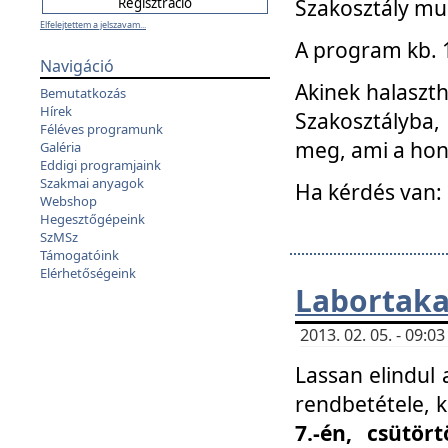
Szakosztály mu
Elfelejtettem a jelszavam...
A program kb. 1 
Navigáció
Akinek halaszth
Bemutatkozás
Hírek
Szakosztályba,
Féléves programunk
meg, ami a hon
Galéria
Eddigi programjaink
Szakmai anyagok
Ha kérdés van:
Webshop
Hegesztőgépeink
SzMSz
Támogatóink
Elérhetőségeink
Labortaka
2013. 02. 05. - 09:
Lassan elindul a
rendbetétele, k
7.-én, csütör