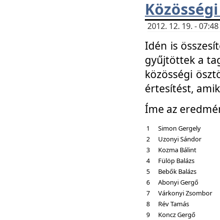
Közösségi
2012. 12. 19. - 07:
Idén is összesí
gyűjtöttek a ta
közösségi ösztö
értesítést, amik
Íme az eredmé
1
Simon Gergely
2
Uzonyi Sándor
3
Kozma Bálint
4
Fülöp Balázs
5
Bebők Balázs
6
Abonyi Gergő
7
Várkonyi Zsombor
8
Rév Tamás
9
Koncz Gergő