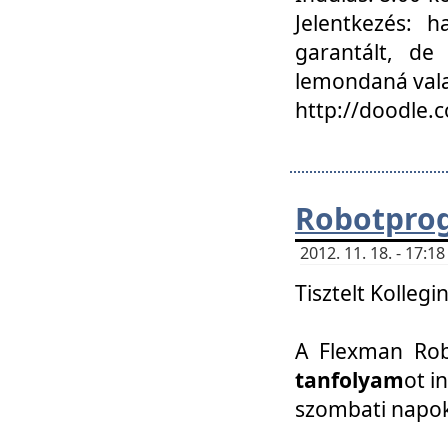
Jelentkezés: h
garantált, de
lemondaná vala
http://doodle.
Robotpro
2012. 11. 18. - 17:
Tisztelt Kollegi
A Flexman Robo
tanfolyam
ot i
szombati napo