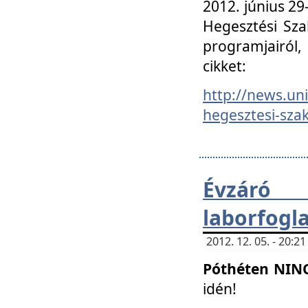
2012. június 2
Hegesztési Sza
programjairól,
cikket:
http://news.un
hegesztesi-szak
Évzáró 
laborfogl
2012. 12. 05. - 20:
Póthéten NIN
idén!