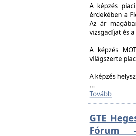
A képzés piac
érdekében a Fl
Az ár magában 
vizsgadíjat és a
A képzés MOT
világszerte pia
A képzés helys
...
Tovább
GTE Heges
Fórum -