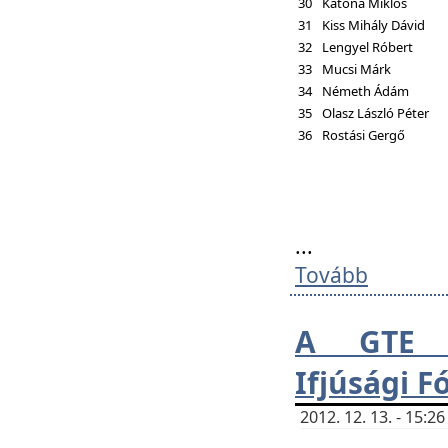
30
Katona Miklós
31
Kiss Mihály Dávid
32
Lengyel Róbert
33
Mucsi Márk
34
Németh Ádám
35
Olasz László Péter
36
Rostási Gergő
...
Tovább
A GTE H
Ifjúsági 
2012. 12. 13. - 15: