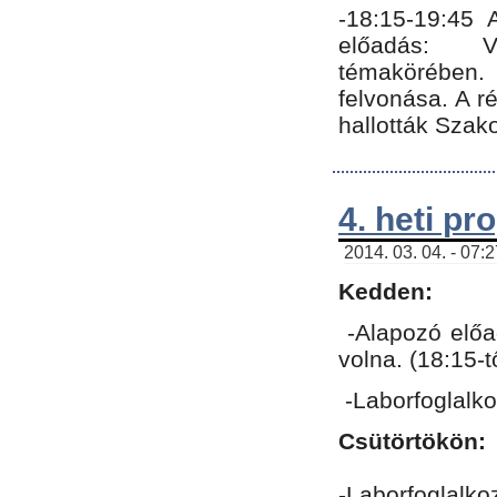
-18:15-19:45
előadás: Vo
témakörében.
felvonása. A 
hallották Szako
4. heti p
2014. 03. 04. - 07:
Kedden:
-Alapozó előa
volna. (18:15-
-Laborfoglalk
Csütörtökön:
-Laborfoglalko