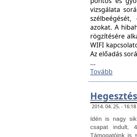
pontos és gyor
vizsgálata so
szélbeégését, 
azokat. A hibah
rögzítésére alk
WIFI kapcsolat
Az előadás sor
...
Tovább
Hegesztés
2014. 04. 25. - 16:
Idén is nagy sik
csapat indult, 
Támogatóink is 