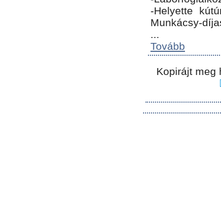
-Helyette kút
Munkácsy-díja
...
Tovább
Kopirájt meg 