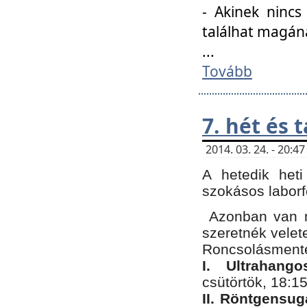
- Akinek nincs
találhat magán
...
Tovább
7. hét és 
2014. 03. 24. - 20:
A hetedik heti
szokásos labor
Azonban van n
szeretnék velet
Roncsolásmente
I. Ultrahang
csütörtök, 18:15
II. Röntgensug