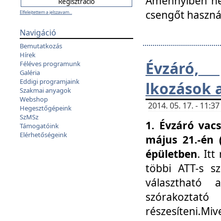
Amennyiben nem
csengőt haszná
Elfelejtettem a jelszavam...
Navigáció
Bemutatkozás
Hírek
Évzáró, 
Féléves programunk
Galéria
Eddigi programjaink
lkozások 
Szakmai anyagok
Webshop
2014. 05. 17. - 11:
Hegesztőgépeink
SzMSz
1. Évzáró vac
Támogatóink
Elérhetőségeink
május 21.-én 
épületben
. It
többi ATT-s sz
választható 
szórakoztató
részesíteni.Miv