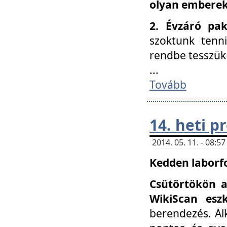
olyan embereke
2. Évzáró pa
szoktunk tenn
rendbe tesszü
...
Tovább
14. heti 
2014. 05. 11. - 08:
Kedden laborfo
Csütörtökön a
WikiScan eszk
berendezés. Al