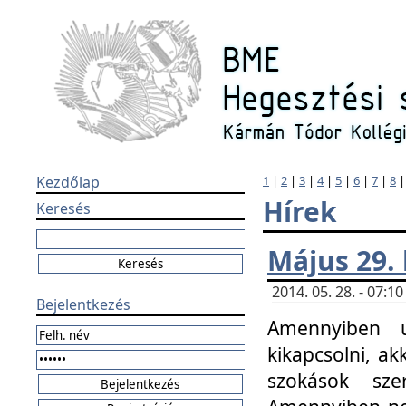
Kezdőlap
1
|
2
|
3
|
4
|
5
|
6
|
7
|
8
Hírek
Keresés
Május 29.
2014. 05. 28. - 07:
Bejelentkezés
Amennyiben u
kikapcsolni, ak
szokások sze