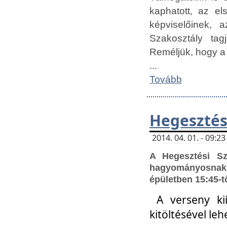
kaphatott, az e
képviselőinek,
Szakosztály tag
Reméljük, hogy a
...
Tovább
Hegesztés
2014. 04. 01. - 09:
A Hegesztési S
hagyományosnak 
épületben 15:45-t
A verseny ki
kitöltésével leh