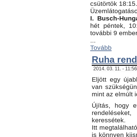
csütörtök 18:15
Üzemlátogatáso
I. Busch-Hung
hét péntek, 10
további 9 embe
...
Tovább
Ruha rend
2014. 03. 11. - 11:5
Eljött egy úja
van szükségünk
mint az elmúlt
Újítás, hogy e
rendelések
keressétek.
Itt megtalálhat
is könnyen kii