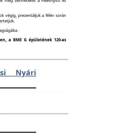
unk meg benneteket a Félévnyitó és
k végig, prezentáljuk a félév során
ertetjük.
tagságába.
dden, a BME G épületének 120-as
ési Nyári