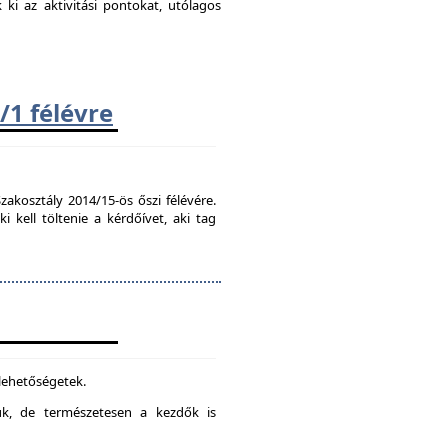
k ki az aktivitási pontokat, utólagos
/1 félévre
zakosztály 2014/15-ös őszi félévére.
kell töltenie a kérdőívet, aki tag
 lehetőségetek.
juk, de természetesen a kezdők is