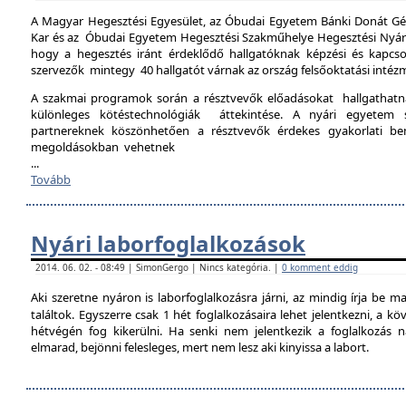
A Magyar Hegesztési Egyesület, az Óbudai Egyetem Bánki Donát Gé
Kar és az Óbudai Egyetem Hegesztési Szakműhelye Hegesztési Nyári 
hogy a hegesztés iránt érdeklődő hallgatóknak képzési és kapcso
szervezők mintegy 40 hallgatót várnak az ország felsőoktatási intéz
A szakmai programok során a résztvevők előadásokat hallgathat
különleges kötéstechnológiák áttekintése. A nyári egyetem 
partnereknek köszönhetően a résztvevők érdekes gyakorlati b
megoldásokban vehetnek
...
Tovább
Nyári laborfoglalkozások
2014. 06. 02. - 08:49 | SimonGergo | Nincs kategória. |
0 komment eddig
Aki szeretne nyáron is laborfoglalkozásra járni, az mindig írja be m
találtok. Egyszerre csak 1 hét foglalkozásaira lehet jelentkezni, a k
hétvégén fog kikerülni. Ha senki nem jelentkezik a foglalkozás na
elmarad, bejönni felesleges, mert nem lesz aki kinyissa a labort.