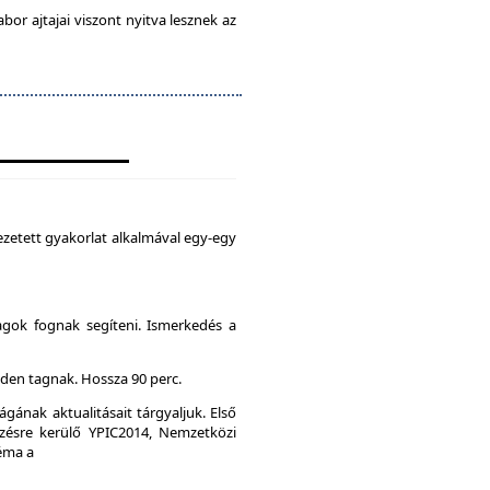
abor ajtajai viszont nyitva lesznek az
zetett gyakorlat alkalmával egy-egy
agok fognak segíteni. Ismerkedés a
den tagnak. Hossza 90 perc.
gának aktualitásait tárgyaljuk. Első
ésre kerülő YPIC2014, Nemzetközi
Téma a