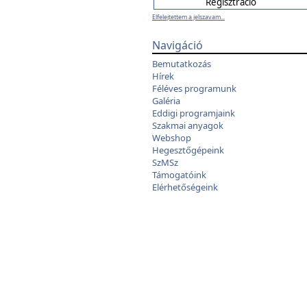
Elfelejtettem a jelszavam...
Navigáció
Bemutatkozás
Hírek
Féléves programunk
Galéria
Eddigi programjaink
Szakmai anyagok
Webshop
Hegesztőgépeink
SzMSz
Támogatóink
Elérhetőségeink