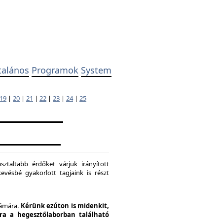
talános
Programok
System
19
|
20
|
21
|
22
|
23
|
24
|
25
ztaltabb érdőket várjuk irányított
evésbé gyakorlott tagjaink is részt
zámára.
Kérünk ezúton is midenkit,
pra a hegesztőlaborban található