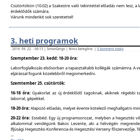
Csütörtökön (10.02) a Szakestre való tekintettel előadás nem lesz, a l
érdeklődők számára.
Várunk mindenkit sok szeretettel!
3. heti programok
2014. 09. 22. - 06:13 | SimonGergo | Nincs kategória. |
0 komment eddig
Szemptember 23. kedd: 18-20 óra:
Laborfoglalkozás elsősorban a tapasztaltabb kollégák számámra. A ve
eljárással fogunk közelebbről megismerkedni.
Szemtember 25. csütörtök:
16-18 óra:
Gyakorlat az új érdeklődő tagoknak, akiknek régebbi t
laborral, gépekkel.
18-20 óra:
Alapozó előadás, melyet évente kötelező meghallgatni min
20-22 óra:
Estebéd. Egy új programsorozat, melyben a hegesztés vilá
alkalommal vendégünk Bakos Levente, aki a hétvégén megrendez
Ifjúsági Hegesztési Konferencia és Hegesztési Verseny főszervezője. 
...