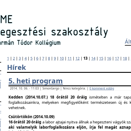
Ál
1
|
2
|
3
|
4
|
5
|
6
|
7
|
8
|
9
|
10
|
11
|
12
|
13
|
14
|
15
|
16
|
17
|
18
|
Hírek
5. heti program
2014. 10. 06. - 11:03 | SimonGergo | Nincs kategória. |
0 komment eddig
Kedden (2014.10.07.)
18 órától 20 óráig
ismételten a már tapas
foglalkozásainkra, melyeken megfigyelőként természetesen új és k
vehetnek.
Csütörtökön (2014.10.09)
16 órától 20 óráig
a labor ajtajai nyitva állnak a hegeszteni vágyók s
aki valamelyik laborfoglalkozásra eljön, írja fel magát azna