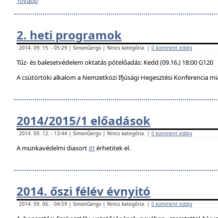
Tovább
2. heti programok
2014. 09. 15. - 05:29 | SimonGergo | Nincs kategória. |
0 komment eddig
Tűz- és balesetvédelem oktatás pótelőadás: Kedd (09.16.) 18:00 G120
A csütörtöki alkalom a Nemzetközi Ifjúsági Hegesztési Konferencia mi
2014/2015/1 előadások
2014. 09. 12. - 13:44 | SimonGergo | Nincs kategória. |
0 komment eddig
A munkavédelmi diasort
itt
érhetitek el.
2014. őszi félév évnyitó
2014. 09. 06. - 04:59 | SimonGergo | Nincs kategória. |
0 komment eddig