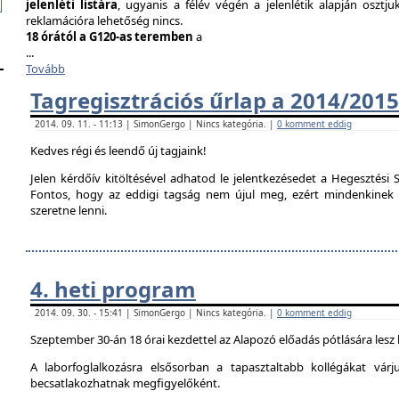
jelenléti listára
, ugyanis a félév végén a jelenlétik alapján osztju
reklamációra lehetőség nincs.
18 órától a G120-as teremben
a
...
Tovább
Tagregisztrációs űrlap a 2014/2015
2014. 09. 11. - 11:13 | SimonGergo | Nincs kategória. |
0 komment eddig
Kedves régi és leendő új tagjaink!
Jelen kérdőív kitöltésével adhatod le jelentkezésedet a Hegesztési S
Fontos, hogy az eddigi tagság nem újul meg, ezért mindenkinek ki 
szeretne lenni.
4. heti program
2014. 09. 30. - 15:41 | SimonGergo | Nincs kategória. |
0 komment eddig
Szeptember 30-án 18 órai kezdettel az Alapozó előadás pótlására lesz
A laborfoglalkozásra elsősorban a tapasztaltabb kollégákat vár
becsatlakozhatnak megfigyelőként.