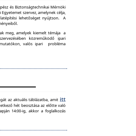
pész és Biztonságtechnikai Mérnöki
Egyetemet szervez, amelynek célja,
latépítési lehetőséget nyújtson. A
ményeiből.
nak meg, amelyek kiemelt témája a
szervezésében közreműködő ipari
emutatókon, valós ipari probléma
itt
agát az aktuális táblázatba, amit
övetkező hét beosztása az előtte való
pján 14:00-ig, akkor a foglalkozás